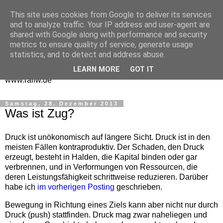
This site uses cookies from Google to deliver its services
One Man Think Tank
and to analyze traffic. Your IP address and user-agent are
shared with Google along with performance and security
Gedanken
metrics to ensure quality of service, generate usage
statistics, and to detect and address abuse.
Spontanes und Überlegtes aus meinem "Denkraum" -
LEARN MORE
GOT IT
www.ralfw.de
Samstag, 28. Dezember 2013
Was ist Zug?
Druck ist unökonomisch auf längere Sicht. Druck ist in den
meisten Fällen kontraproduktiv. Der Schaden, den Druck
erzeugt, besteht in Halden, die Kapital binden oder gar
verbrennen, und in Verformungen von Ressourcen, die
deren Leistungsfähigkeit schrittweise reduzieren. Darüber
habe ich
im vorherigen Posting
geschrieben.
Bewegung in Richtung eines Ziels kann aber nicht nur durch
Druck (push) stattfinden. Druck mag zwar naheliegen und