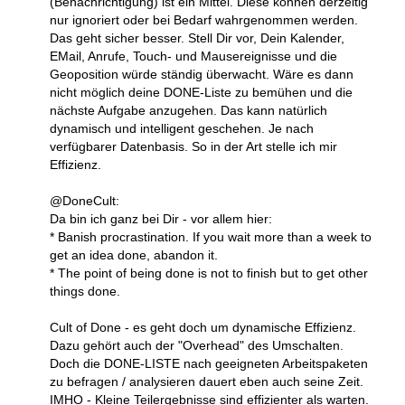
(Benachrichtigung) ist ein Mittel. Diese können derzeitig
nur ignoriert oder bei Bedarf wahrgenommen werden.
Das geht sicher besser. Stell Dir vor, Dein Kalender,
EMail, Anrufe, Touch- und Mausereignisse und die
Geoposition würde ständig überwacht. Wäre es dann
nicht möglich deine DONE-Liste zu bemühen und die
nächste Aufgabe anzugehen. Das kann natürlich
dynamisch und intelligent geschehen. Je nach
verfügbarer Datenbasis. So in der Art stelle ich mir
Effizienz.
@DoneCult:
Da bin ich ganz bei Dir - vor allem hier:
* Banish procrastination. If you wait more than a week to
get an idea done, abandon it.
* The point of being done is not to finish but to get other
things done.
Cult of Done - es geht doch um dynamische Effizienz.
Dazu gehört auch der "Overhead" des Umschalten.
Doch die DONE-LISTE nach geeigneten Arbeitspaketen
zu befragen / analysieren dauert eben auch seine Zeit.
IMHO - Kleine Teilergebnisse sind effizienter als warten.