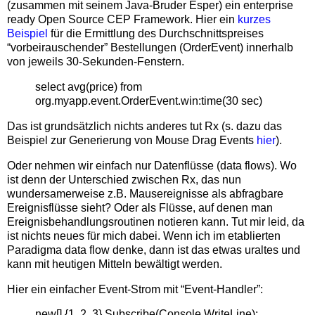
(zusammen mit seinem Java-Bruder Esper) ein enterprise
ready Open Source CEP Framework. Hier ein
kurzes
Beispiel
für die Ermittlung des Durchschnittspreises
“vorbeirauschender” Bestellungen (OrderEvent) innerhalb
von jeweils 30-Sekunden-Fenstern.
select avg(price) from
org.myapp.event.OrderEvent.win:time(30 sec)
Das ist grundsätzlich nichts anderes tut Rx (s. dazu das
Beispiel zur Generierung von Mouse Drag Events
hier
).
Oder nehmen wir einfach nur Datenflüsse (data flows). Wo
ist denn der Unterschied zwischen Rx, das nun
wundersamerweise z.B. Mausereignisse als abfragbare
Ereignisflüsse sieht? Oder als Flüsse, auf denen man
Ereignisbehandlungsroutinen notieren kann. Tut mir leid, da
ist nichts neues für mich dabei. Wenn ich im etablierten
Paradigma data flow denke, dann ist das etwas uraltes und
kann mit heutigen Mitteln bewältigt werden.
Hier ein einfacher Event-Strom mit “Event-Handler”:
new[] {1, 2, 3}.Subscribe(Console.WriteLine);