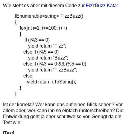
Wie steht es aber mit diesem Code zur
FizzBuzz Kata
:
IEnumerable<string> FizzBuzz()
{
for(int i=1; i<=100; i++)
{
if (i%3 == 0)
yield return “Fizz”;
else if (i%5 == 0)
yield return “Buzz”;
else if (i%3 == 0 && i%5 == 0)
yield return “FizzBuzz”;
else
yield return i.ToString();
}
}
Ist der korrekt? Wer kann das auf einen Blick sehen? Vor
allem aber, wer kann ihn so einfach runterschreiben? Die
Entwicklung geht ja eher schrittweise vor. Genügt da ein
Test wie:
[Test]