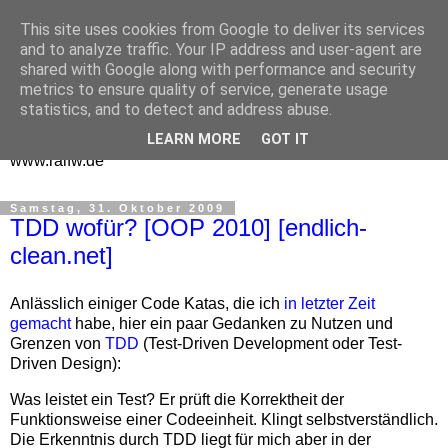
This site uses cookies from Google to deliver its services
One Man Think Tank
and to analyze traffic. Your IP address and user-agent are
shared with Google along with performance and security
Gedanken
metrics to ensure quality of service, generate usage
statistics, and to detect and address abuse.
Spontanes und Überlegtes aus meinem "Denkraum" -
LEARN MORE
GOT IT
www.ralfw.de
Samstag, 31. Oktober 2009
TDD wofür? [OOP 2010] [endlich-
clean.net]
Anlässlich einiger Code Katas, die ich
in letzter Zeit
gemacht
habe, hier ein paar Gedanken zu Nutzen und
Grenzen von
TDD
(Test-Driven Development oder Test-
Driven Design):
Was leistet ein Test? Er prüft die Korrektheit der
Funktionsweise einer Codeeinheit. Klingt selbstverständlich.
Die Erkenntnis durch TDD liegt für mich aber in der