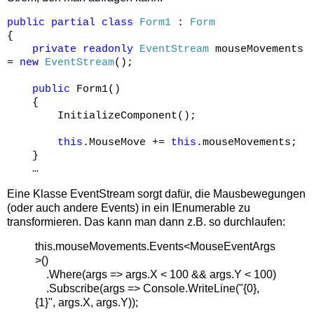
public
partial
class
Form1
:
Form
{
private
readonly
EventStream
mouseMovements
=
new
EventStream
();
public
Form1()
{
InitializeComponent();
this
.MouseMove +=
this
.mouseMovements;
}
…
Eine Klasse EventStream sorgt dafür, die Mausbewegungen
(oder auch andere Events) in ein IEnumerable zu
transformieren. Das kann man dann z.B. so durchlaufen:
this.mouseMovements.Events<MouseEventArgs
>()
.Where(args => args.X < 100 && args.Y < 100)
.Subscribe(args => Console.WriteLine("{0},
{1}", args.X, args.Y));