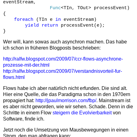
eventStream,
Func
<TIn, TOut> processEvent)
{
foreach
(TIn e
in
eventStream)
yield
return
processEvent(e);
}
Wer will, kann sowas auch asynchron machen. Das habe
ich schon in früheren Blogposts beschrieben:
http://ralfw.blogspot.com/2009/07/ccr-flows-asynchrone-
prozesse-mit-der.html
http://ralfw.blogspot.com/2009/07/verstandnisvorteil-fur-
flows.html
Flows habe ich aber natürlich nicht erfunden. Die sind alt.
Hier eine Quelle, die das Paradigma schon in den 1970ern
propagiert hat:
http://jpaulmorrison.com/fbp/
. Mainstream ist
es aber nicht geworden, wie wir sehen. Schade. Denn in die
Schritte in einem Flow
steigern die Evolvierbarkeit
von
Software, finde ich.
Jetzt noch die Umsetzung von Mausbewegungen in einen
Strom, den man abfragen kann: