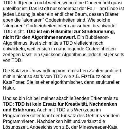
TDD hilft jedoch nicht weiter, wenn eine Codeeinheit quasi
unteilbar ist. Das ist oft nur scheinbar der Fall – am Ende ist
jedes Lösung ja aber ein endlicher Baum, dessen Blätter
eben die “atomaren” Codeeinheiten sind. Wie solche
“atomaren” Codeeinheiten intern aussehen, beantwortet
TDD nicht.
TDD ist ein Hilfsmittel zur Strukturierung,
nicht für den Algorithmenentwurf.
Ein Bubblesort-
Algorithmus lässt sich mittels TDD vielleicht noch
entwickeln, weil er sich in naheliegende Codeeinheiten
zerlegen lässt; ein Quicksort-Algorithmus jedoch ist jenseits
von TDD.
Die Kata zur Umwandlung von römischen Zahlen profitiert
mithin nicht so stark von TDD wie z.B. FizzBuzz oder
KataPotter. Sie ist eher algorithmischer, denn struktureller
Natur.
Und so bin ich bei meiner abschließenden Erkenntnis zu
TDD:
TDD ist kein Ersatz für Kreativität, Nachdenken
und Erfahrung.
Auch mit TDD als Werkzeug im
Programmierkoffer lohnt der Einsatz des Gehirns vor dem
Programmieren. Nachdenken hilft und verkürzt die
Lösungszeit. Angesichts von z.B. der Minesweeper-Kata