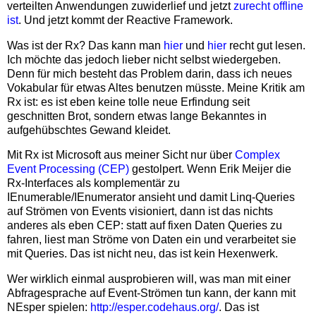
verteilten Anwendungen zuwiderlief und jetzt
zurecht offline
ist
. Und jetzt kommt der Reactive Framework.
Was ist der Rx? Das kann man
hier
und
hier
recht gut lesen.
Ich möchte das jedoch lieber nicht selbst wiedergeben.
Denn für mich besteht das Problem darin, dass ich neues
Vokabular für etwas Altes benutzen müsste. Meine Kritik am
Rx ist: es ist eben keine tolle neue Erfindung seit
geschnitten Brot, sondern etwas lange Bekanntes in
aufgehübschtes Gewand kleidet.
Mit Rx ist Microsoft aus meiner Sicht nur über
Complex
Event Processing (CEP)
gestolpert. Wenn Erik Meijer die
Rx-Interfaces als komplementär zu
IEnumerable/IEnumerator ansieht und damit Linq-Queries
auf Strömen von Events visioniert, dann ist das nichts
anderes als eben CEP: statt auf fixen Daten Queries zu
fahren, liest man Ströme von Daten ein und verarbeitet sie
mit Queries. Das ist nicht neu, das ist kein Hexenwerk.
Wer wirklich einmal ausprobieren will, was man mit einer
Abfragesprache auf Event-Strömen tun kann, der kann mit
NEsper spielen:
http://esper.codehaus.org/
. Das ist