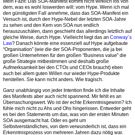
Mein Fazit: Das SOA-Manifest kommt nicht wirklich los von
dem, was es wohl loswerden will: vom Hype. Wenn ich mal
den günstigsten Fall annehme, dass das SOA-Manifest ein
Versuch ist, durch den Hype-Nebel der letzten SOA-Jahre
zu sehen und den Kern von SOA nun endlich
herauszuschälen, dann geschieht das allerdings letztlich auf
gleiche Weise, durch Hype. Vielleicht liegt das an
Conway´s
Law
? Danach könnte eine essenziell auf Hype aufgebaute
“Organisation” (wie die der SOA-Proponenten, die ja bei
großen Unternehmen für den großen “Business value” die
große Strategie mitbestimmen und deshalb große
Aufmerksamkeit bei den CTOs und CEOs braucht) eben
auch bei allem guten Willen nur wieder Hype-Produkte
herstellen. Sie kann nicht anders. Wie tragisch.
Ganz unabhängig von jeder Intention finde ich die Inhalte
des Manifests aber auch nicht spannend. Mir fehlt es an
Überraschungswert. Wo ist der echte Erkenntnisgewinn? Ich
fühle mich nicht zu Ahs und Ohs hingerissen. Entweder geht
es bei den Statements um das, was von der ersten Minuten
SOA ausgemacht hat. Oder es geht um
Selbstverständliches, von dem verwunderlich ist, dass ein
Erkenntnisprozess von mehreren Jahren dazu nötig war.