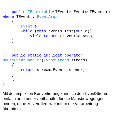
public
IEnumerable
<TEvent> Events<TEvent>()
where
TEvent :
EventArgs
{
Event
e;
while
(
this
.events.Test(
out
e))
yield
return
(TEvent)e.Args;
}
public
static
implicit
operator
MouseEventHandler
(
EventStream
stream)
{
return
stream.EventListener;
}
…
}
Mit der impliziten Konvertierung kann ich den EventStream
einfach an einen Eventhandler für die Mausbewegungen
binden, ohne zu verraten, wer intern die Verarbeitung
übernimmt.