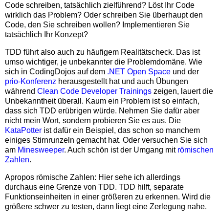
Code schreiben, tatsächlich zielführend? Löst Ihr Code
wirklich das Problem? Oder schreiben Sie überhaupt den
Code, den Sie schreiben wollen? Implementieren Sie
tatsächlich Ihr Konzept?
TDD führt also auch zu häufigem Realitätscheck. Das ist
umso wichtiger, je unbekannter die Problemdomäne. Wie
sich in CodingDojos auf dem
.NET Open Space
und der
prio-Konferenz
herausgestellt hat und auch Übungen
während
Clean Code Developer Trainings
zeigen, lauert die
Unbekanntheit überall. Kaum ein Problem ist so einfach,
dass sich TDD erübrigen würde. Nehmen Sie dafür aber
nicht mein Wort, sondern probieren Sie es aus. Die
KataPotter
ist dafür ein Beispiel, das schon so manchem
einiges Stirnrunzeln gemacht hat. Oder versuchen Sie sich
am
Minesweeper
. Auch schön ist der Umgang mit
römischen
Zahlen
.
Apropos römische Zahlen: Hier sehe ich allerdings
durchaus eine Grenze von TDD. TDD hilft, separate
Funktionseinheiten in einer größeren zu erkennen. Wird die
größere schwer zu testen, dann liegt eine Zerlegung nahe.