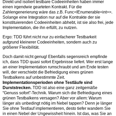
Direkt und isoliert testbare Codeeinheiten haben immer
einen irgendwie gearteten Kontrakt. Für die
Zahlengenerierung wäre das z.B. Func<IEnumerable<int>>.
Solange eine Integration nur auf die Kontrakte der sie
konstituierenden Codeeinheiten abhebt, ist sie also frei, jede
Implementation, die ihn erfüllt, zu nutzen.
Ergo: TDD führt nicht nur zu einfacherer Testbarkeit
aufgrund kleinerer Codeeinheiten, sondern auch zu
größerer Flexibilität.
Doch damit nicht genug! Ebenfalls segensreich empfinde
ich, dass TDD quasi sofort Ergebnisse liefert. Wer erst lange
an einer Implementation rumschraubt und am Ende testen
will, der verschiebt die Befriedigung eines grünen
Testbalkens auf unbestimmte Zeit.
Implementationsperioden ohne Testläufe sind
Durststrecken.
TDD ist also eine ganz zeitgemäße
“Genuss sofort”-Technik. Warum sich die Befriedigung eines
grünen Testbalkens versagen? Aber vor allem: Warum
länger als unbedingt nötig im Nebel tappen? Denn je länger
Sie ohne Testlauf implementieren, desto tiefer wandern Sie
in einen Nebel der Ungewissheit hinein. Ist das, was Sie an