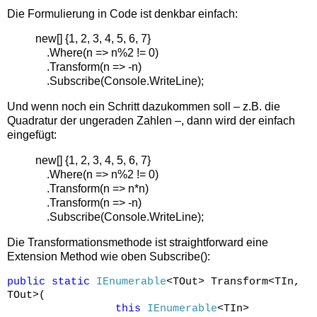
Die Formulierung in Code ist denkbar einfach:
new[] {1, 2, 3, 4, 5, 6, 7}
.Where(n => n%2 != 0)
.Transform(n => -n)
.Subscribe(Console.WriteLine);
Und wenn noch ein Schritt dazukommen soll – z.B. die
Quadratur der ungeraden Zahlen –, dann wird der einfach
eingefügt:
new[] {1, 2, 3, 4, 5, 6, 7}
.Where(n => n%2 != 0)
.Transform(n => n*n)
.Transform(n => -n)
.Subscribe(Console.WriteLine);
Die Transformationsmethode ist straightforward eine
Extension Method wie oben Subscribe():
public
static
IEnumerable
<TOut> Transform<TIn,
TOut>(
this
IEnumerable
<TIn>