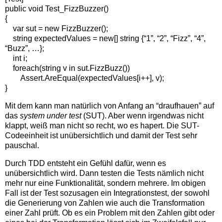
public void Test_FizzBuzzer()
{
var sut = new FizzBuzzer();
string expectedValues = new[] string {“1”, “2”, “Fizz”, “4”,
“Buzz”, …};
int i;
foreach(string v in sut.FizzBuzz())
Assert.AreEqual(expectedValues[i++], v);
}
Mit dem kann man natürlich von Anfang an “draufhauen” auf
das
system under test
(SUT). Aber wenn irgendwas nicht
klappt, weiß man nicht so recht, wo es hapert. Die SUT-
Codeeinheit ist unübersichtlich und damit der Test sehr
pauschal.
Durch TDD entsteht ein Gefühl dafür, wenn es
unübersichtlich wird. Dann testen die Tests nämlich nicht
mehr nur eine Funktionalität, sondern mehrere. Im obigen
Fall ist der Test sozusagen ein Integrationstest, der sowohl
die Generierung von Zahlen wie auch die Transformation
einer Zahl prüft. Ob es ein Problem mit den Zahlen gibt oder