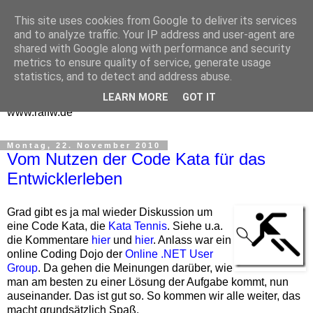
This site uses cookies from Google to deliver its services
One Man Think Tank
and to analyze traffic. Your IP address and user-agent are
shared with Google along with performance and security
Gedanken
metrics to ensure quality of service, generate usage
statistics, and to detect and address abuse.
Spontanes und Überlegtes aus meinem "Denkraum" -
LEARN MORE
GOT IT
www.ralfw.de
Montag, 22. November 2010
Vom Nutzen der Code Kata für das
Entwicklerleben
Grad gibt es ja mal wieder Diskussion um
eine Code Kata, die
Kata Tennis
. Siehe u.a.
die Kommentare
hier
und
hier
. Anlass war ein
online Coding Dojo der
Online .NET User
Group
. Da gehen die Meinungen darüber, wie
man am besten zu einer Lösung der Aufgabe kommt, nun
auseinander. Das ist gut so. So kommen wir alle weiter, das
macht grundsätzlich Spaß.