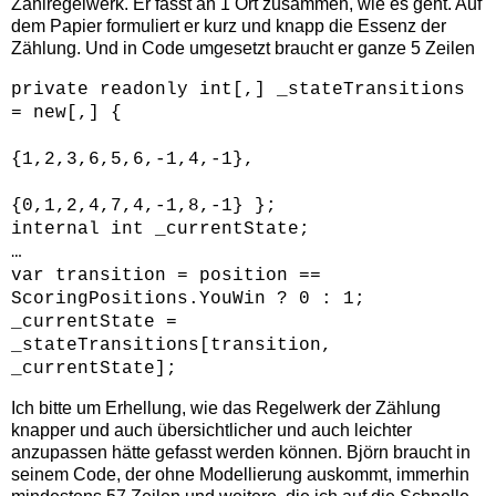
Zählregelwerk. Er fasst an 1 Ort zusammen, wie es geht. Auf
dem Papier formuliert er kurz und knapp die Essenz der
Zählung. Und in Code umgesetzt braucht er ganze 5 Zeilen
private readonly int[,] _stateTransitions
= new[,] {
{1,2,3,6,5,6,-1,4,-1},
{0,1,2,4,7,4,-1,8,-1} };
internal int _currentState;
…
var transition = position ==
ScoringPositions.YouWin ? 0 : 1;
_currentState =
_stateTransitions[transition,
_currentState];
Ich bitte um Erhellung, wie das Regelwerk der Zählung
knapper und auch übersichtlicher und auch leichter
anzupassen hätte gefasst werden können. Björn braucht in
seinem Code, der ohne Modellierung auskommt, immerhin