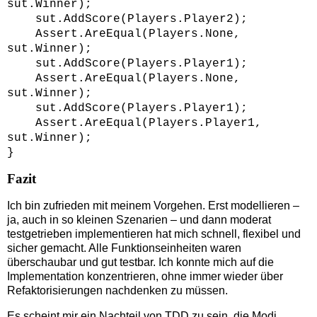
sut.Winner);
sut.AddScore(Players.Player2);
Assert.AreEqual(Players.None,
sut.Winner);
sut.AddScore(Players.Player1);
Assert.AreEqual(Players.None,
sut.Winner);
sut.AddScore(Players.Player1);
Assert.AreEqual(Players.Player1,
sut.Winner);
}
Fazit
Ich bin zufrieden mit meinem Vorgehen. Erst modellieren –
ja, auch in so kleinen Szenarien – und dann moderat
testgetrieben implementieren hat mich schnell, flexibel und
sicher gemacht. Alle Funktionseinheiten waren
überschaubar und gut testbar. Ich konnte mich auf die
Implementation konzentrieren, ohne immer wieder über
Refaktorisierungen nachdenken zu müssen.
Es scheint mir ein Nachteil von TDD zu sein, die Modi