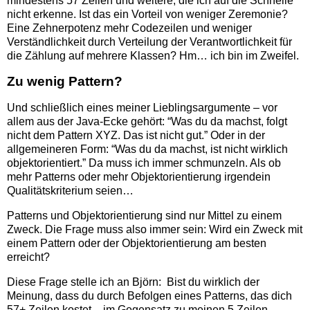
mindestens 57 Zeilen und weitere, die ich auf die Schnelle
nicht erkenne. Ist das ein Vorteil von weniger Zeremonie?
Eine Zehnerpotenz mehr Codezeilen und weniger
Verständlichkeit durch Verteilung der Verantwortlichkeit für
die Zählung auf mehrere Klassen? Hm… ich bin im Zweifel.
Zu wenig Pattern?
Und schließlich eines meiner Lieblingsargumente – vor
allem aus der Java-Ecke gehört: “Was du da machst, folgt
nicht dem Pattern XYZ. Das ist nicht gut.” Oder in der
allgemeineren Form: “Was du da machst, ist nicht wirklich
objektorientiert.” Da muss ich immer schmunzeln. Als ob
mehr Patterns oder mehr Objektorientierung irgendein
Qualitätskriterium seien…
Patterns und Objektorientierung sind nur Mittel zu einem
Zweck. Die Frage muss also immer sein: Wird ein Zweck mit
einem Pattern oder der Objektorientierung am besten
erreicht?
Diese Frage stelle ich an Björn: Bist du wirklich der
Meinung, dass du durch Befolgen eines Patterns, das dich
57+ Zeilen kostet – im Gegensatz zu meinen 5 Zeilen –