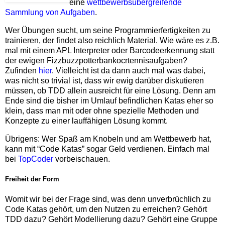
eine
wettbewerbsübergreifende
Sammlung von Aufgaben
.
Wer Übungen sucht, um seine Programmierfertigkeiten zu
trainieren, der findet also reichlich Material. Wie wäre es z.B.
mal mit einem APL Interpreter oder Barcodeerkennung statt
der ewigen Fizzbuzzpotterbankocrtennisaufgaben?
Zufinden
hier
. Vielleicht ist da dann auch mal was dabei,
was nicht so trivial ist, dass wir ewig darüber diskutieren
müssen, ob TDD allein ausreicht für eine Lösung. Denn am
Ende sind die bisher im Umlauf befindlichen Katas eher so
klein, dass man mit oder ohne spezielle Methoden und
Konzepte zu einer lauffähigen Lösung kommt.
Übrigens: Wer Spaß am Knobeln und am Wettbewerb hat,
kann mit “Code Katas” sogar Geld verdienen. Einfach mal
bei
TopCoder
vorbeischauen.
Freiheit der Form
Womit wir bei der Frage sind, was denn unverbrüchlich zu
Code Katas gehört, um den Nutzen zu erreichen? Gehört
TDD dazu? Gehört Modellierung dazu? Gehört eine Gruppe