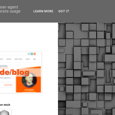
 user-agent
nerate usage
LEARN MORE
GOT IT
er mich