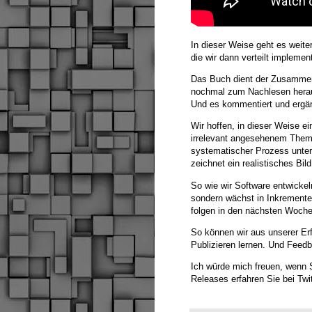
In dieser Weise geht es weite
die wir dann verteilt implemen
Das Buch dient der Zusammenf
nochmal zum Nachlesen heraus.
Und es kommentiert und ergän
Wir hoffen, in dieser Weise e
irrelevant angesehenem Thema
systematischer Prozess unte
zeichnet ein realistisches Bi
So wie wir Software entwickeln
sondern wächst in Inkrementen
folgen in den nächsten Woche
So können wir aus unserer Er
Publizieren lernen. Und Feed
Ich würde mich freuen, wenn 
Releases erfahren Sie bei Twi