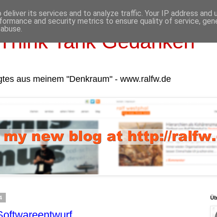
deliver its services and to analyze traffic. Your IP address and
formance and security metrics to ensure quality of service, ge
 abuse.
Think Tank Gedanken
gtes aus meinem "Denkraum" - www.ralfw.de
4
Üb
oftwareentwurf