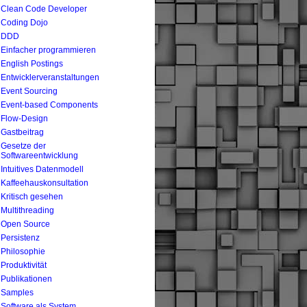
Clean Code Developer
Coding Dojo
DDD
Einfacher programmieren
English Postings
Entwicklerveranstaltungen
Event Sourcing
Event-based Components
Flow-Design
Gastbeitrag
Gesetze der
Softwareentwicklung
Intuitives Datenmodell
Kaffeehauskonsultation
Kritisch gesehen
Multithreading
Open Source
Persistenz
Philosophie
Produktivität
Publikationen
Samples
Software als System