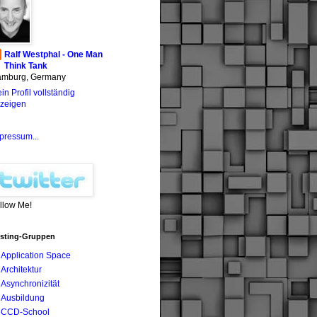
Ralf Westphal - One Man
Think Tank
mburg, Germany
in Profil vollständig
zeigen
pressum...
llow Me!
sting-Gruppen
Application Space
Architektur
Asynchronizität
Ausbildung
CCD-School