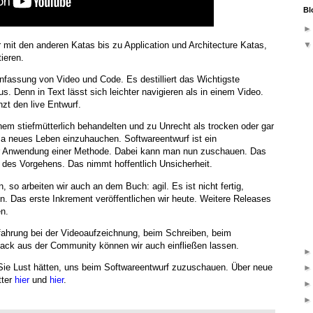
Bl
r mit den anderen Katas bis zu Application und Architecture Katas,
tieren.
assung von Video und Code. Es destilliert das Wichtigste
 Denn in Text lässt sich leichter navigieren als in einem Video.
zt den live Entwurf.
inem stiefmütterlich behandelten und zu Unrecht als trocken oder gar
 neues Leben einzuhauchen. Softwareentwurf ist ein
r Anwendung einer Methode. Dabei kann man nun zuschauen. Das
ld des Vorgehens. Das nimmt hoffentlich Unsicherheit.
, so arbeiten wir auch an dem Buch: agil. Es ist nicht fertig,
. Das erste Inkrement veröffentlichen wir heute. Weitere Releases
n.
fahrung bei der Videoaufzeichnung, beim Schreiben, beim
back aus der Community können wir auch einfließen lassen.
Sie Lust hätten, uns beim Softwareentwurf zuzuschauen. Über neue
tter
hier
und
hier
.