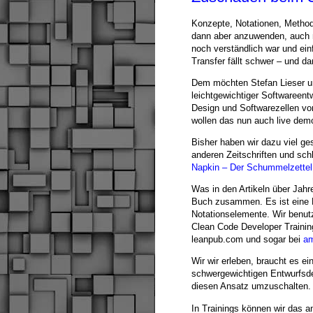
Konzepte, Notationen, Methode
dann aber anzuwenden, auch m
noch verständlich war und einf
Transfer fällt schwer – und d
Dem möchten Stefan Lieser un
leichtgewichtiger Softwareent
Design und Softwarezellen vo
wollen das nun auch live demo
Bisher haben wir dazu viel ge
anderen Zeitschriften und sch
Napkin – Der Schummelzettel
Was in den Artikeln über Jahr
Buch zusammen. Es ist eine 
Notationselemente. Wir benut
Clean Code Developer Trainin
leanpub.com und sogar bei
a
Wir wir erleben, braucht es ei
schwergewichtigen Entwurfsde
diesen Ansatz umzuschalten. B
In Trainings können wir das a