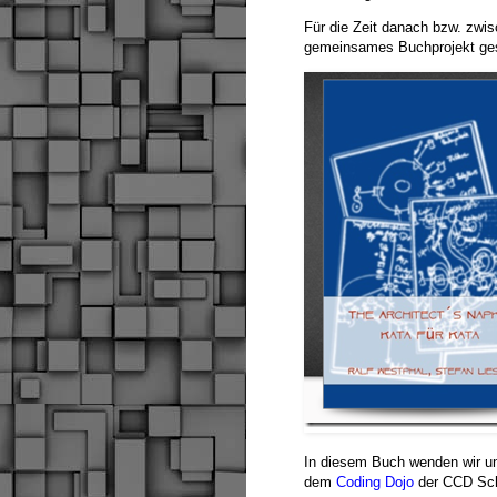
Für die Zeit danach bzw. zwis
gemeinsames Buchprojekt ges
In diesem Buch wenden wir un
dem
Coding Dojo
der CCD Sch