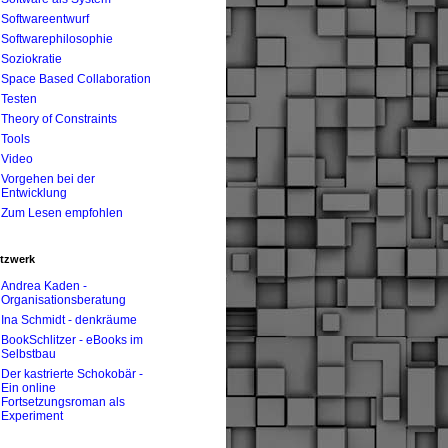
Softwareentwurf
Softwarephilosophie
Soziokratie
Space Based Collaboration
Testen
Theory of Constraints
Tools
Video
Vorgehen bei der
Entwicklung
Zum Lesen empfohlen
tzwerk
Andrea Kaden -
Organisationsberatung
Ina Schmidt - denkräume
BookSchlitzer - eBooks im
Selbstbau
Der kastrierte Schokobär -
Ein online
Fortsetzungsroman als
Experiment