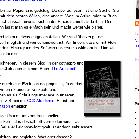
n auf Papier sind geduldig. Darüber zu lesen, ist eine Sache. Sie
it dem besten Willen, eine andere. Was im Artikel oder im Buch
ach aussah, erweist sich in der Praxis schnell als knifflig. Der
ann lässt man es einfach sein und macht weiter wie bisher.
Ha
d ich nun etwas entgegenstellen. Wir sind überzeugt, dass
Me
wurf möglich und wünschenswert ist. Wir finden, dass er mit Flow-
an
r dem Hintergrund des Softwareuniversums wirksam ist. Und wir
nstrieren.
Im
schrieben, in diesem Blog, in der dotnetpro und
ließlich auch in einem Buch:
The Architect´s
.
e durch eine Evolution gegangen ist, fasst das
Referenz unserer Konzepte und
Fo
zen es als Schulungsunterlage in unseren
gs z.B. bei der
CCD Akademie
. Es ist bei
Po
mazon
erhältlich.
nige Übung, um vom traditionellen
nken – das deshalb oft vermieden wird – auf
ei aller Leichtgewichtigkeit ist er doch sehr anders.
nleiten und begleiten. Was aber danach?