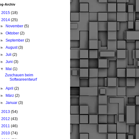
og-Archiv
►
2015
(18)
▼
2014
(25)
►
November
(5)
►
Oktober
(2)
►
September
(2)
►
August
(3)
►
Juli
(2)
►
Juni
(3)
▼
Mai
(1)
Zuschauen beim
Softwareentwurf
►
April
(2)
►
März
(2)
►
Januar
(3)
►
2013
(54)
►
2012
(43)
►
2011
(46)
►
2010
(74)