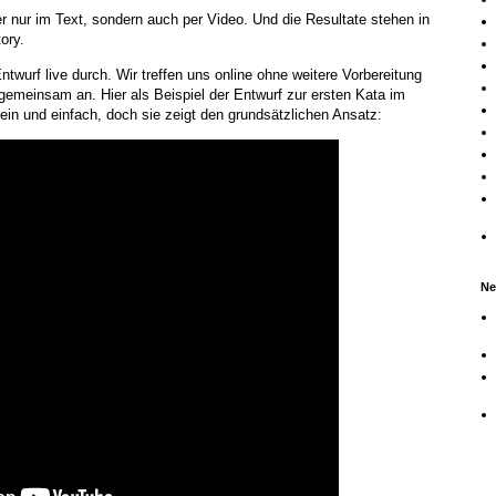
er nur im Text, sondern auch per Video. Und die Resultate stehen in
ory.
ntwurf live durch. Wir treffen uns online ohne weitere Vorbereitung
emeinsam an. Hier als Beispiel der Entwurf zur ersten Kata im
lein und einfach, doch sie zeigt den grundsätzlichen Ansatz:
Ne