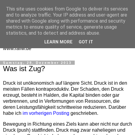
This site uses cookies from Google to deliver its services
One Man Think Tank
and to analyze traffic. Your IP address and user-agent are
shared with Google along with performance and security
Gedanken
metrics to ensure quality of service, generate usage
statistics, and to detect and address abuse.
Spontanes und Überlegtes aus meinem "Denkraum" -
LEARN MORE
GOT IT
www.ralfw.de
Samstag, 28. Dezember 2013
Was ist Zug?
Druck ist unökonomisch auf längere Sicht. Druck ist in den
meisten Fällen kontraproduktiv. Der Schaden, den Druck
erzeugt, besteht in Halden, die Kapital binden oder gar
verbrennen, und in Verformungen von Ressourcen, die
deren Leistungsfähigkeit schrittweise reduzieren. Darüber
habe ich
im vorherigen Posting
geschrieben.
Bewegung in Richtung eines Ziels kann aber nicht nur durch
Druck (push) stattfinden. Druck mag zwar naheliegen und