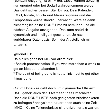
(Benachrichtigung) ist ein Mittel. Diese können derzeitig
nur ignoriert oder bei Bedarf wahrgenommen werden.
Das geht sicher besser. Stell Dir vor, Dein Kalender,
EMail, Anrufe, Touch- und Mausereignisse und die
Geoposition würde ständig überwacht. Wäre es dann
nicht möglich deine DONE-Liste zu bemühen und die
nächste Aufgabe anzugehen. Das kann natürlich
dynamisch und intelligent geschehen. Je nach
verfügbarer Datenbasis. So in der Art stelle ich mir
Effizienz.
@DoneCult:
Da bin ich ganz bei Dir - vor allem hier:
* Banish procrastination. If you wait more than a week to
get an idea done, abandon it.
* The point of being done is not to finish but to get other
things done.
Cult of Done - es geht doch um dynamische Effizienz.
Dazu gehört auch der "Overhead" des Umschalten.
Doch die DONE-LISTE nach geeigneten Arbeitspaketen
zu befragen / analysieren dauert eben auch seine Zeit.
IMHO - Kleine Teilergebnisse sind effizienter als warten.