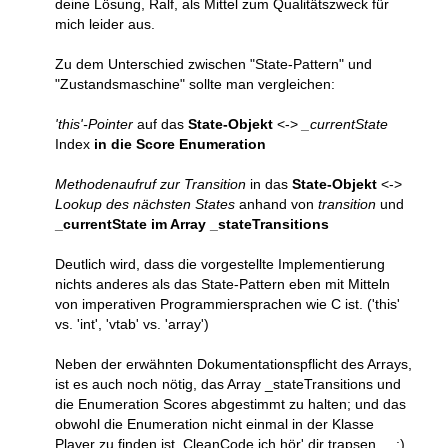
deine Lösung, Ralf, als Mittel zum Qualitätszweck für
mich leider aus.
Zu dem Unterschied zwischen "State-Pattern" und
"Zustandsmaschine" sollte man vergleichen:
'this'-Pointer
auf das
State-Objekt
<->
_currentState
Index
in die Score Enumeration
Methodenaufruf zur Transition
in das
State-Objekt
<->
Lookup des nächsten States
anhand von
transition
und
_currentState im Array _stateTransitions
Deutlich wird, dass die vorgestellte Implementierung
nichts anderes als das State-Pattern eben mit Mitteln
von imperativen Programmiersprachen wie C ist. ('this'
vs. 'int', 'vtab' vs. 'array')
Neben der erwähnten Dokumentationspflicht des Arrays,
ist es auch noch nötig, das Array _stateTransitions und
die Enumeration Scores abgestimmt zu halten; und das
obwohl die Enumeration nicht einmal in der Klasse
Player zu finden ist. CleanCode ich hör' dir trapsen ... :)