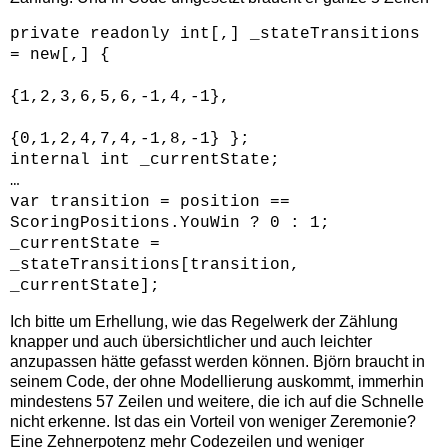
private readonly int[,] _stateTransitions
= new[,] {
{1,2,3,6,5,6,-1,4,-1},
{0,1,2,4,7,4,-1,8,-1} };
internal int _currentState;
…
var transition = position ==
ScoringPositions.YouWin ? 0 : 1;
_currentState =
_stateTransitions[transition,
_currentState];
Ich bitte um Erhellung, wie das Regelwerk der Zählung
knapper und auch übersichtlicher und auch leichter
anzupassen hätte gefasst werden können. Björn braucht in
seinem Code, der ohne Modellierung auskommt, immerhin
mindestens 57 Zeilen und weitere, die ich auf die Schnelle
nicht erkenne. Ist das ein Vorteil von weniger Zeremonie?
Eine Zehnerpotenz mehr Codezeilen und weniger