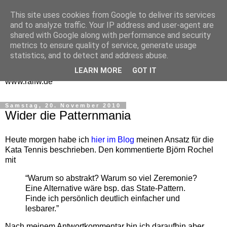
This site uses cookies from Google to deliver its services
One Man Think Tank
and to analyze traffic. Your IP address and user-agent are
shared with Google along with performance and security
Gedanken
metrics to ensure quality of service, generate usage
statistics, and to detect and address abuse.
Spontanes und Überlegtes aus meinem "Denkraum" -
LEARN MORE
GOT IT
www.ralfw.de
Samstag, 20. November 2010
Wider die Patternmania
Heute morgen habe ich
hier im Blog
meinen Ansatz für die
Kata Tennis beschrieben. Den kommentierte Björn Rochel
mit
“Warum so abstrakt? Warum so viel Zeremonie?
Eine Alternative wäre bsp. das State-Pattern.
Finde ich persönlich deutlich einfacher und
lesbarer.”
Nach meinem Antwortkommentar bin ich daraufhin aber