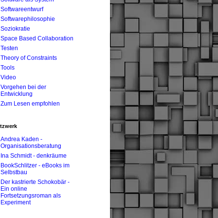
Softwareentwurf
Softwarephilosophie
Soziokratie
Space Based Collaboration
Testen
Theory of Constraints
Tools
Video
Vorgehen bei der
Entwicklung
Zum Lesen empfohlen
tzwerk
Andrea Kaden -
Organisationsberatung
Ina Schmidt - denkräume
BookSchlitzer - eBooks im
Selbstbau
Der kastrierte Schokobär -
Ein online
Fortsetzungsroman als
Experiment