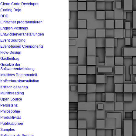
Clean Code Developer
Coding Dojo
DDD
Einfacher programmieren
English Postings
Entwicklerveranstaltungen
Event Sourcing
Event-based Components
Flow-Design
Gastbeitrag
Gesetze der
Softwareentwicklung
Intuitives Datenmodell
Kaffeehauskonsultation
Kritisch gesehen
Multithreading
Open Source
Persistenz
Philosophie
Produktivität
Publikationen
Samples
Software als System