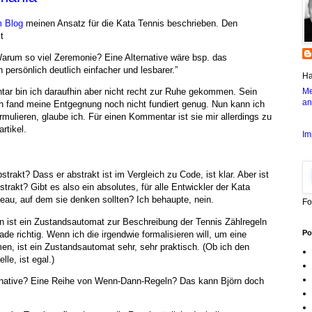
m Blog
meinen Ansatz für die Kata Tennis beschrieben. Den
t
arum so viel Zeremonie? Eine Alternative wäre bsp. das
h persönlich deutlich einfacher und lesbarer.”
Ha
Me
r bin ich daraufhin aber nicht recht zur Ruhe gekommen. Sein
an
ch fand meine Entgegnung noch nicht fundiert genug. Nun kann ich
rmulieren, glaube ich. Für einen Kommentar ist sie mir allerdings zu
rtikel.
Im
trakt? Dass er abstrakt ist im Vergleich zu Code, ist klar. Aber ist
strakt? Gibt es also ein absolutes, für alle Entwickler der Kata
eau, auf dem sie denken sollten? Ich behaupte, nein.
Fo
n ist ein Zustandsautomat zur Beschreibung der Tennis Zählregeln
Po
ade richtig. Wenn ich die irgendwie formalisieren will, um eine
n, ist ein Zustandsautomat sehr, sehr praktisch. (Ob ich den
lle, ist egal.)
rnative? Eine Reihe von Wenn-Dann-Regeln? Das kann Björn doch