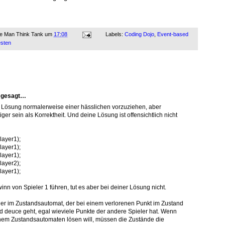
ne Man Think Tank
um
17:08
Labels:
Coding Dojo
,
Event-based
sten
t gesagt…
te Lösung normalerweise einer hässlichen vorzuziehen, aber
iger sein als Korrektheit. Und deine Lösung ist offensichtlich nicht
layer1);
layer1);
layer1);
layer2);
layer1);
nn von Spieler 1 führen, tut es aber bei deiner Lösung nicht.
hler im Zustandsautomat, der bei einem verlorenen Punkt im Zustand
d deuce geht, egal wieviele Punkte der andere Spieler hat. Wenn
nem Zustandsautomaten lösen will, müssen die Zustände die