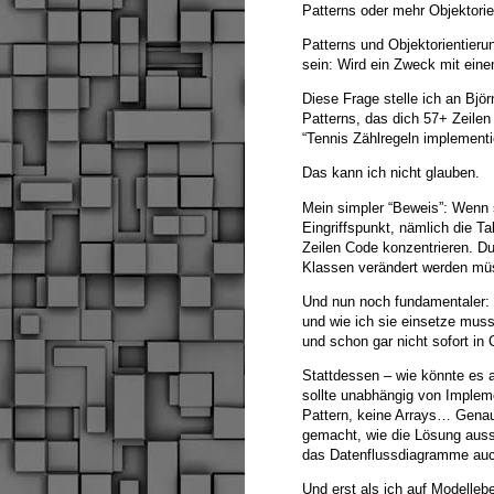
Patterns oder mehr Objektorie
Patterns und Objektorientier
sein: Wird ein Zweck mit eine
Diese Frage stelle ich an Bjö
Patterns, das dich 57+ Zeile
“Tennis Zählregeln implementi
Das kann ich nicht glauben.
Mein simpler “Beweis”: Wenn 
Eingriffspunkt, nämlich die T
Zeilen Code konzentrieren. D
Klassen verändert werden mü
Und nun noch fundamentaler: 
und wie ich sie einsetze muss 
und schon gar nicht sofort in 
Stattdessen – wie könnte es an
sollte unabhängig von Impleme
Pattern, keine Arrays… Gena
gemacht, wie die Lösung auss
das Datenflussdiagramme auc
Und erst als ich auf Modelleb