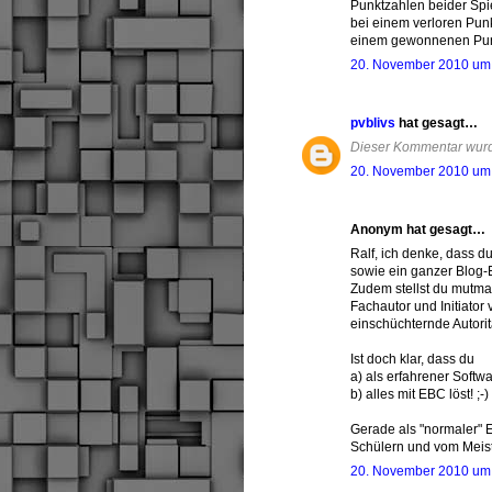
Punktzahlen beider Spi
bei einem verloren Pun
einem gewonnenen Pun
20. November 2010 um
pvblivs
hat gesagt…
Dieser Kommentar wurde
20. November 2010 um
Anonym hat gesagt…
Ralf, ich denke, dass d
sowie ein ganzer Blog-E
Zudem stellst du mutma
Fachautor und Initiator
einschüchternde Autoritä
Ist doch klar, dass du
a) als erfahrener Softw
b) alles mit EBC löst! ;-)
Gerade als "normaler" 
Schülern und vom Meiste
20. November 2010 um