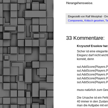
Herangehensweise.
Eingestellt von
Ralf Westphal - O
Components
,
Kritisch gesehen
,
Te
33 Kommentare:
Krzysztof Eraskov ha
Sicher ist eine elegan
Eleganz darf nicht wicht
korrekt, denn
sut.AddScore(Players.P
sut.AddScore(Players.P
sut.AddScore(Players.P
sut.AddScore(Players.P
sut.AddScore(Players.P
muss natürlich zum Gewi
Die Ursache ist ein Fe
40 immer in den Zustan
man die Aufgabe mit ei