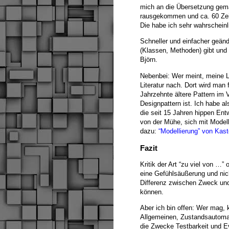
mich an die Übersetzung gema
rausgekommen und ca. 60 Zeil
Die habe ich sehr wahrscheinl
Schneller und einfacher geänd
(Klassen, Methoden) gibt und z
Björn.
Nebenbei: Wer meint, meine Lö
Literatur nach. Dort wird ma
Jahrzehnte ältere Pattern im
Designpattern ist. Ich habe al
die seit 15 Jahren hippen Ent
von der Mühe, sich mit Model
dazu:
“Modellierung” von Kas
Fazit
Kritik der Art “zu viel von …” 
eine Gefühlsäußerung und nic
Differenz zwischen Zweck und 
können.
Aber ich bin offen: Wer mag, 
Allgemeinen, Zustandsautoma
die Zwecke Testbarkeit und Evo