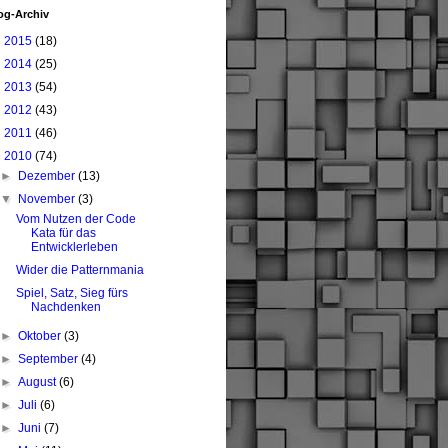
og-Archiv
►
2015
(18)
►
2014
(25)
►
2013
(54)
►
2012
(43)
►
2011
(46)
▼
2010
(74)
►
Dezember
(13)
▼
November
(3)
Vom Nutzen der Code
Kata für das
Entwicklerleben
Wider die Patternmania
Spiel, Satz, Sieg fürs
Nachdenken
►
Oktober
(3)
►
September
(4)
►
August
(6)
►
Juli
(6)
►
Juni
(7)