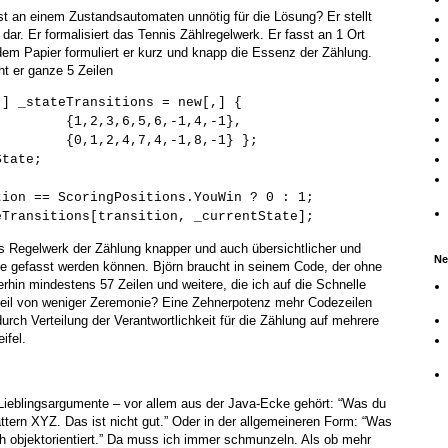
st an einem Zustandsautomaten unnötig für die Lösung? Er stellt
ar. Er formalisiert das Tennis Zählregelwerk. Er fasst an 1 Ort
em Papier formuliert er kurz und knapp die Essenz der Zählung.
t er ganze 5 Zeilen
,] _stateTransitions = new[,] {
{1,2,3,6,5,6,-1,4,-1},
7,4,-1,8,-1} };
State;
tion == ScoringPositions.YouWin ? 0 : 1;
eTransitions[transition, _currentState];
as Regelwerk der Zählung knapper und auch übersichtlicher und
Ne
te gefasst werden können. Björn braucht in seinem Code, der ohne
in mindestens 57 Zeilen und weitere, die ich auf die Schnelle
orteil von weniger Zeremonie? Eine Zehnerpotenz mehr Codezeilen
urch Verteilung der Verantwortlichkeit für die Zählung auf mehrere
ifel.
 Lieblingsargumente – vor allem aus der Java-Ecke gehört: “Was du
ttern XYZ. Das ist nicht gut.” Oder in der allgemeineren Form: “Was
ich objektorientiert.” Da muss ich immer schmunzeln. Als ob mehr