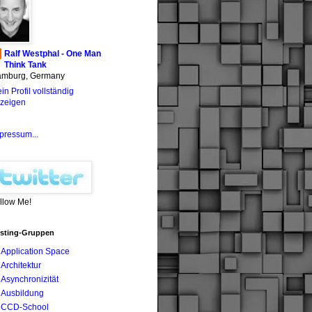
Ralf Westphal - One Man
Think Tank
mburg, Germany
in Profil vollständig
zeigen
pressum...
llow Me!
sting-Gruppen
Application Space
Architektur
Asynchronizität
Ausbildung
CCD-School