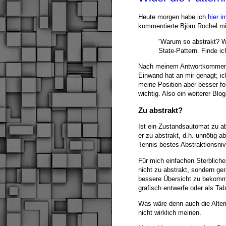
Heute morgen habe ich
hier i
kommentierte Björn Rochel mi
“Warum so abstrakt? W
State-Pattern. Finde ic
Nach meinem Antwortkommenta
Einwand hat an mir genagt; i
meine Position aber besser fo
wichtig. Also ein weiterer Bloga
Zu abstrakt?
Ist ein Zustandsautomat zu abs
er zu abstrakt, d.h. unnötig ab
Tennis bestes Abstraktionsniv
Für mich einfachen Sterbliche
nicht zu abstrakt, sondern ger
bessere Übersicht zu bekomme
grafisch entwerfe oder als Tabe
Was wäre denn auch die Alte
nicht wirklich meinen.