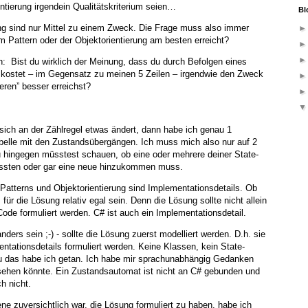
ntierung irgendein Qualitätskriterium seien…
Bl
ung sind nur Mittel zu einem Zweck. Die Frage muss also immer
m Pattern oder der Objektorientierung am besten erreicht?
rn: Bist du wirklich der Meinung, dass du durch Befolgen eines
n kostet – im Gegensatz zu meinen 5 Zeilen – irgendwie den Zweck
eren” besser erreichst?
sich an der Zählregel etwas ändert, dann habe ich genau 1
abelle mit den Zustandsübergängen. Ich muss mich also nur auf 2
u hingegen müsstest schauen, ob eine oder mehrere deiner State-
ssten oder gar eine neue hinzukommen muss.
Patterns und Objektorientierung sind Implementationsdetails. Ob
für die Lösung relativ egal sein. Denn die Lösung sollte nicht allein
Code formuliert werden. C# ist auch ein Implementationsdetail.
ders sein ;-) - sollte die Lösung zuerst modelliert werden. D.h. sie
ntationsdetails formuliert werden. Keine Klassen, kein State-
u das habe ich getan. Ich habe mir sprachunabhängig Gedanken
ehen könnte. Ein Zustandsautomat ist nicht an C# gebunden und
h nicht.
ene zuversichtlich war, die Lösung formuliert zu haben, habe ich