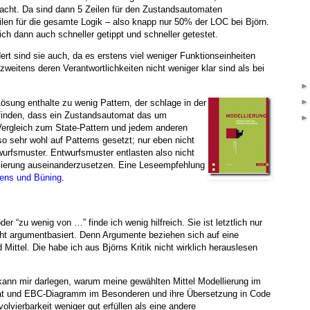
cht. Da sind dann 5 Zeilen für den Zustandsautomaten
en für die gesamte Logik – also knapp nur 50% der LOC bei Björn.
ich dann auch schneller getippt und schneller getestet.
ert sind sie auch, da es erstens viel weniger Funktionseinheiten
weitens deren Verantwortlichkeiten nicht weniger klar sind als bei
sung enthalte zu wenig Pattern, der schlage in der
n finden, dass ein Zustandsautomat das um
 Vergleich zum State-Pattern und jedem anderen
so sehr wohl auf Patterns gesetzt; nur eben nicht
wurfsmuster. Entwurfsmuster entlasten also nicht
lierung auseinanderzusetzen. Eine Leseempfehlung
tens und Büning
.
oder “zu wenig von …” finde ich wenig hilfreich. Sie ist letztlich nur
ht argumentbasiert. Denn Argumente beziehen sich auf eine
Mittel. Die habe ich aus Björns Kritik nicht wirklich herauslesen
kann mir darlegen, warum meine gewählten Mittel Modellierung im
t und EBC-Diagramm im Besonderen und ihre Übersetzung in Code
lvierbarkeit weniger gut erfüllen als eine andere