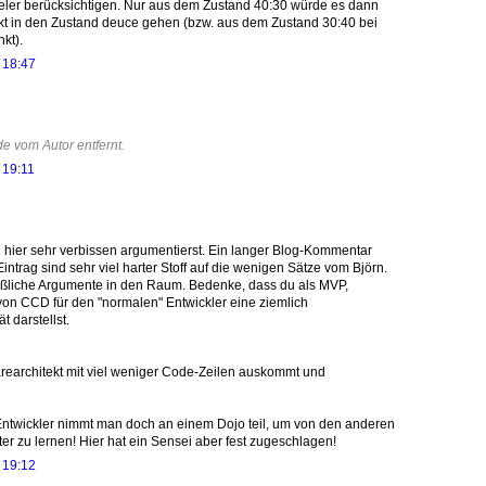
eler berücksichtigen. Nur aus dem Zustand 40:30 würde es dann
kt in den Zustand deuce gehen (bzw. aus dem Zustand 30:40 bei
kt).
 18:47
 vom Autor entfernt.
 19:11
u hier sehr verbissen argumentierst. Ein langer Blog-Kommentar
intrag sind sehr viel harter Stoff auf die wenigen Sätze vom Björn.
ßliche Argumente in den Raum. Bedenke, dass du als MVP,
 von CCD für den "normalen" Entwickler eine ziemlich
t darstellst.
arearchitekt mit viel weniger Code-Zeilen auskommt und
Entwickler nimmt man doch an einem Dojo teil, um von den anderen
r zu lernen! Hier hat ein Sensei aber fest zugeschlagen!
 19:12