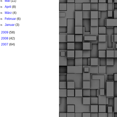
►
Mai
(11)
►
April
(8)
►
März
(4)
►
Februar
(6)
►
Januar
(3)
►
2009
(58)
►
2008
(42)
►
2007
(64)