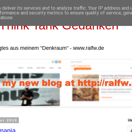
deliver its services and to analyze traffic. Your IP address and
formance and security metrics to ensure quality of service, ge
 abuse.
Think Tank Gedanken
gtes aus meinem "Denkraum" - www.ralfw.de
er 2010
Üb
nmania