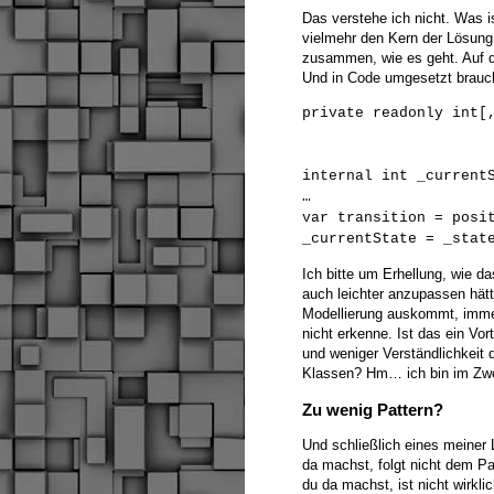
Das verstehe ich nicht. Was i
vielmehr den Kern der Lösung d
zusammen, wie es geht. Auf d
Und in Code umgesetzt brauch
private readonly int[
{0,1,2,4,
internal int _current
…
var transition = posi
_currentState = _stat
Ich bitte um Erhellung, wie d
auch leichter anzupassen hät
Modellierung auskommt, immerh
nicht erkenne. Ist das ein V
und weniger Verständlichkeit d
Klassen? Hm… ich bin im Zwe
Zu wenig Pattern?
Und schließlich eines meiner
da machst, folgt nicht dem Pa
du da machst, ist nicht wirkl