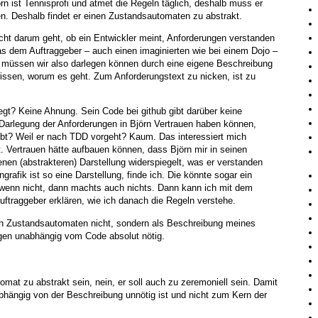
rn ist Tennisprofi und atmet die Regeln täglich, deshalb muss er
n. Deshalb findet er einen Zustandsautomaten zu abstrakt.
cht darum geht, ob ein Entwickler meint, Anforderungen verstanden
s dem Auftraggeber – auch einen imaginierten wie bei einem Dojo –
r müssen wir also darlegen können durch eine eigene Beschreibung
issen, worum es geht. Zum Anforderungstext zu nicken, ist zu
egt? Keine Ahnung. Sein Code bei github gibt darüber keine
 Darlegung der Anforderungen in Björn Vertrauen haben können,
ibt? Weil er nach TDD vorgeht? Kaum. Das interessiert mich
t. Vertrauen hätte aufbauen können, dass Björn mir in seinen
enen (abstrakteren) Darstellung widerspiegelt, was er verstanden
rafik ist so eine Darstellung, finde ich. Die könnte sogar ein
 wenn nicht, dann machts auch nichts. Dann kann ich mit dem
ftraggeber erklären, wie ich danach die Regeln verstehe.
den Zustandsautomaten nicht, sondern als Beschreibung meines
gen unabhängig vom Code absolut nötig.
omat zu abstrakt sein, nein, er soll auch zu zeremoniell sein. Damit
bhängig von der Beschreibung unnötig ist und nicht zum Kern der