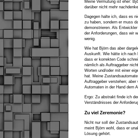
Meine Vermutung ist eher: Bjö
darüber nicht mehr nachdenke
Dagegen halte ich, dass es ni
zu haben, sondern er muss da
demonstrieren. Als Entwickle
der Anforderungen, dass wir w
wenig.
Wie hat Björn das aber dargel
Auskunft. Wie hätte ich nach
dass er korrekten Code schre
nämlich als Auftraggeber nich
Worten und/oder mit einer eig
hat. Meine Zustandsautomateng
Auftraggeber verstehen; aber
Automaten in der Hand dem Au
Ergo: Zu abstrakt finde ich 
Verständnisses der Anforderu
Zu viel Zeremonie?
Nicht nur soll der Zustandsaut
meint Björn wohl, dass er una
Lösung gehört.