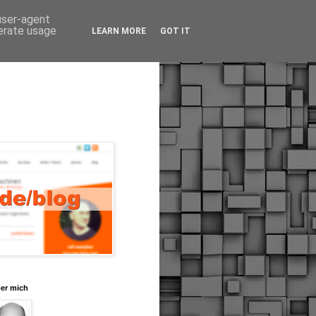
 user-agent
nerate usage
LEARN MORE
GOT IT
er mich