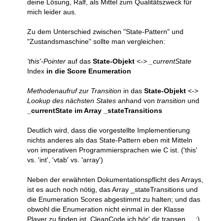
deine Lösung, Ralf, als Mittel zum Qualitätszweck für
mich leider aus.
Zu dem Unterschied zwischen "State-Pattern" und
"Zustandsmaschine" sollte man vergleichen:
'this'-Pointer
auf das
State-Objekt
<->
_currentState
Index
in die Score Enumeration
Methodenaufruf zur Transition
in das
State-Objekt
<->
Lookup des nächsten States
anhand von
transition
und
_currentState im Array _stateTransitions
Deutlich wird, dass die vorgestellte Implementierung
nichts anderes als das State-Pattern eben mit Mitteln
von imperativen Programmiersprachen wie C ist. ('this'
vs. 'int', 'vtab' vs. 'array')
Neben der erwähnten Dokumentationspflicht des Arrays,
ist es auch noch nötig, das Array _stateTransitions und
die Enumeration Scores abgestimmt zu halten; und das
obwohl die Enumeration nicht einmal in der Klasse
Player zu finden ist. CleanCode ich hör' dir trapsen ... :)