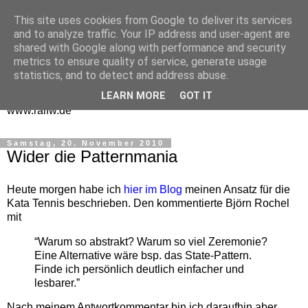
This site uses cookies from Google to deliver its services
One Man Think Tank
and to analyze traffic. Your IP address and user-agent are
shared with Google along with performance and security
Gedanken
metrics to ensure quality of service, generate usage
statistics, and to detect and address abuse.
Spontanes und Überlegtes aus meinem "Denkraum" -
LEARN MORE
GOT IT
www.ralfw.de
Samstag, 20. November 2010
Wider die Patternmania
Heute morgen habe ich
hier im Blog
meinen Ansatz für die
Kata Tennis beschrieben. Den kommentierte Björn Rochel
mit
“Warum so abstrakt? Warum so viel Zeremonie?
Eine Alternative wäre bsp. das State-Pattern.
Finde ich persönlich deutlich einfacher und
lesbarer.”
Nach meinem Antwortkommentar bin ich daraufhin aber