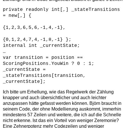
private readonly int[,] _stateTransitions
= new[,] {
{1,2,3,6,5,6,-1,4,-1},
{0,1,2,4,7,4,-1,8,-1} };
internal int _currentState;
…
var transition = position ==
ScoringPositions.YouWin ? 0 : 1;
_currentState =
_stateTransitions[transition,
_currentState];
Ich bitte um Erhellung, wie das Regelwerk der Zählung
knapper und auch übersichtlicher und auch leichter
anzupassen hätte gefasst werden können. Björn braucht in
seinem Code, der ohne Modellierung auskommt, immerhin
mindestens 57 Zeilen und weitere, die ich auf die Schnelle
nicht erkenne. Ist das ein Vorteil von weniger Zeremonie?
Eine Zehnerpotenz mehr Codezeilen und weniger