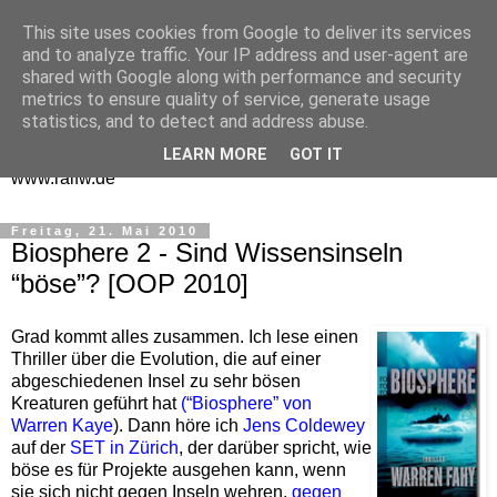
This site uses cookies from Google to deliver its services
One Man Think Tank
and to analyze traffic. Your IP address and user-agent are
shared with Google along with performance and security
Gedanken
metrics to ensure quality of service, generate usage
statistics, and to detect and address abuse.
Spontanes und Überlegtes aus meinem "Denkraum" -
LEARN MORE
GOT IT
www.ralfw.de
Freitag, 21. Mai 2010
Biosphere 2 - Sind Wissensinseln
“böse”? [OOP 2010]
Grad kommt alles zusammen. Ich lese einen
Thriller über die Evolution, die auf einer
abgeschiedenen Insel zu sehr bösen
Kreaturen geführt hat
(“Biosphere” von
Warren Kaye
). Dann höre ich
Jens Coldewey
auf der
SET in Zürich
, der darüber spricht, wie
böse es für Projekte ausgehen kann, wenn
sie sich nicht gegen Inseln wehren,
gegen