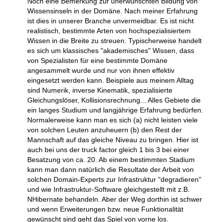
Noch eine Bemerkung zur unerwünschten Bildung von
Wissensinseln in der Domäne. Nach meiner Erfahrung
ist dies in unserer Branche unvermeidbar. Es ist nicht
realistisch, bestimmte Arten von hochspezialisiertem
Wissen in die Breite zu streuen. Typischerweise handelt
es sich um klassisches "akademisches" Wissen, dass
von Spezialisten für eine bestimmte Domäne
angesammelt wurde und nur von ihnen effektiv
eingesetzt werden kann. Beispiele aus meinem Alltag
sind Numerik, inverse Kinematik, spezialisierte
Gleichungslöser, Kollisionsrechnung... Alles Gebiete die
ein langes Studium und langjährige Erfahrung bedürfen.
Normalerweise kann man es sich (a) nicht leisten viele
von solchen Leuten anzuheuern (b) den Rest der
Mannschaft auf das gleiche Niveau zu bringen. Hier ist
auch bei uns der truck factor gleich 1 bis 3 bei einer
Besatzung von ca. 20. Ab einem bestimmten Stadium
kann man dann natürlich die Resultate der Arbeit von
solchen Domain-Experts zur Infrastruktur "degradieren"
und wie Infrastruktur-Software gleichgestellt mit z.B.
NHibernate behandeln. Aber der Weg dorthin ist schwer
und wenn Erweiterungen bzw. neue Funktionalität
gewünscht sind geht das Spiel von vorne los.