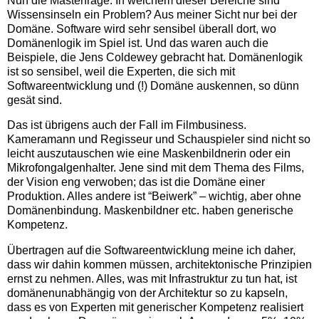
Nun die Masterfrage: In welchem dieser Bereiche sind
Wissensinseln ein Problem? Aus meiner Sicht nur bei der
Domäne. Software wird sehr sensibel überall dort, wo
Domänenlogik im Spiel ist. Und das waren auch die
Beispiele, die Jens Coldewey gebracht hat. Domänenlogik
ist so sensibel, weil die Experten, die sich mit
Softwareentwicklung und (!) Domäne auskennen, so dünn
gesät sind.
Das ist übrigens auch der Fall im Filmbusiness.
Kameramann und Regisseur und Schauspieler sind nicht so
leicht auszutauschen wie eine Maskenbildnerin oder ein
Mikrofongalgenhalter. Jene sind mit dem Thema des Films,
der Vision eng verwoben; das ist die Domäne einer
Produktion. Alles andere ist “Beiwerk” – wichtig, aber ohne
Domänenbindung. Maskenbildner etc. haben generische
Kompetenz.
Übertragen auf die Softwareentwicklung meine ich daher,
dass wir dahin kommen müssen, architektonische Prinzipien
ernst zu nehmen. Alles, was mit Infrastruktur zu tun hat, ist
domänenunabhängig von der Architektur so zu kapseln,
dass es von Experten mit generischer Kompetenz realisiert