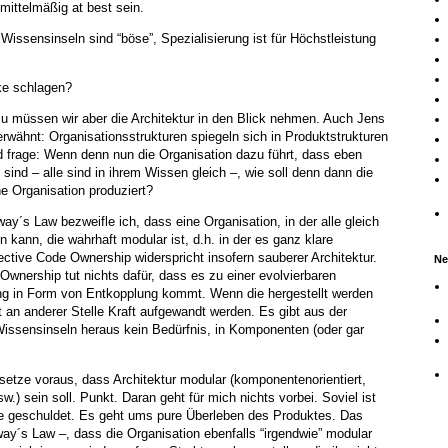
mittelmäßig at best sein.
Wissensinseln sind “böse”, Spezialisierung ist für Höchstleistung
ke schlagen?
zu müssen wir aber die Architektur in den Blick nehmen. Auch Jens
wähnt: Organisationsstrukturen spiegeln sich in Produktstrukturen
d frage: Wenn denn nun die Organisation dazu führt, dass eben
ind – alle sind in ihrem Wissen gleich –, wie soll denn dann die
e Organisation produziert?
y´s Law bezweifle ich, dass eine Organisation, in der alle gleich
en kann, die wahrhaft modular ist, d.h. in der es ganz klare
lective Code Ownership widerspricht insofern sauberer Architektur.
Ne
Ownership tut nichts dafür, dass es zu einer evolvierbaren
ng in Form von Entkopplung kommt. Wenn die hergestellt werden
an anderer Stelle Kraft aufgewandt werden. Es gibt aus der
issensinseln heraus kein Bedürfnis, in Komponenten (oder gar
setze voraus, dass Architektur modular (komponentenorientiert,
sw.) sein soll. Punkt. Daran geht für mich nichts vorbei. Soviel ist
re geschuldet. Es geht ums pure Überleben des Produktes. Das
ay´s Law –, dass die Organisation ebenfalls “irgendwie” modular