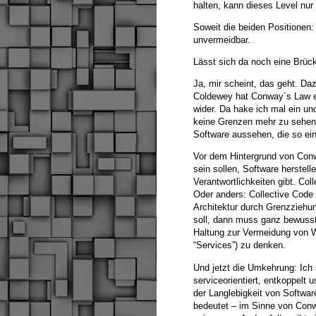
halten, kann dieses Level nur 
Soweit die beiden Positionen: 
unvermeidbar.
Lässt sich da noch eine Brüc
Ja, mir scheint, das geht. Da
Coldewey hat Conway´s Law er
wider. Da hake ich mal ein un
keine Grenzen mehr zu sehen s
Software aussehen, die so ein
Vor dem Hintergrund von Conwa
sein sollen, Software herstell
Verantwortlichkeiten gibt. Col
Oder anders: Collective Code 
Architektur durch Grenzziehu
soll, dann muss ganz bewusst 
Haltung zur Vermeidung von W
“Services”) zu denken.
Und jetzt die Umkehrung: Ich 
serviceorientiert, entkoppelt u
der Langlebigkeit von Softwa
bedeutet – im Sinne von Conw