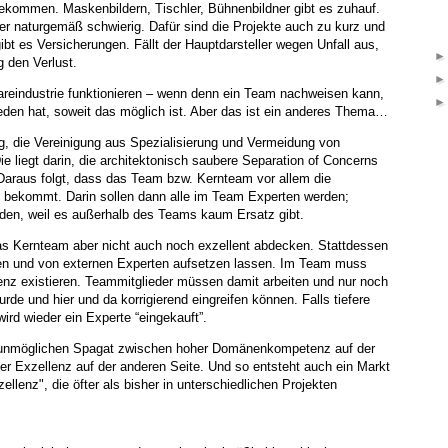
bekommen. Maskenbildern, Tischler, Bühnenbildner gibt es zuhauf.
er naturgemäß schwierig. Dafür sind die Projekte auch zu kurz und
t es Versicherungen. Fällt der Hauptdarsteller wegen Unfall aus,
 den Verlust.
areindustrie funktionieren – wenn denn ein Team nachweisen kann,
den hat, soweit das möglich ist. Aber das ist ein anderes Thema…
tig, die Vereinigung aus Spezialisierung und Vermeidung von
ie liegt darin, die architektonisch saubere Separation of Concerns
Daraus folgt, dass das Team bzw. Kernteam vor allem die
 bekommt. Darin sollen dann alle im Team Experten werden;
den, weil es außerhalb des Teams kaum Ersatz gibt.
das Kernteam aber nicht auch noch exzellent abdecken. Stattdessen
lieren und von externen Experten aufsetzen lassen. Im Team muss
z existieren. Teammitglieder müssen damit arbeiten und nur noch
de und hier und da korrigierend eingreifen können. Falls tiefere
wird wieder ein Experte “eingekauft”.
unmöglichen Spagat zwischen hoher Domänenkompetenz auf der
er Exzellenz auf der anderen Seite. Und so entsteht auch ein Markt
ellenz", die öfter als bisher in unterschiedlichen Projekten