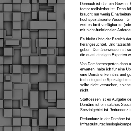
Dennoch ist das ein Gewinn. E
factor realisierbar ist. Denn f
braucht nur wenig Einarbeitu
hochspezialisierte Wissen fü
weil es breit verfügbar ist (o
mit nicht-funktionalen Anford
Es bleibt übrig der Bereich d
herangezüchtet. Und tatsächl
geben. Domänenwissen ist so 
die quasi einzigen Experten we
Von Domänenexperten dann abe
erwarten, halte ich für eine Ü
eine Domänenkenntnis und gut
technologische Spezialgebiete
sollte nicht versuchen, solch
nicht.
Stattdessen ist es Aufgabe der
Domäne ist ein solches Spezia
Spezialgebiet ist Redundanz 
Redundanz in der Domäne ist
Infrastrukturtechnologiekomp