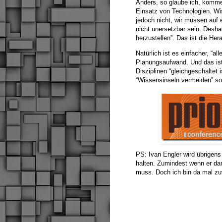
Anders, so glaube ich, komme
Einsatz von Technologien. Wi
jedoch nicht, wir müssen auf e
nicht unersetzbar sein. Deshal
herzustellen”. Das ist die Her
Natürlich ist es einfacher, “a
Planungsaufwand. Und das ist 
Disziplinen “gleichgeschaltet 
“Wissensinseln vermeiden” sol
PS: Ivan Engler wird übrigens
halten. Zumindest wenn er dan
muss. Doch ich bin da mal zu