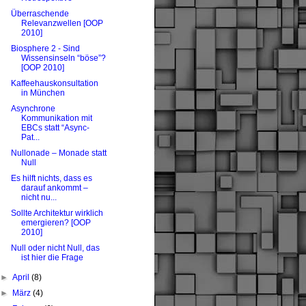
Überraschende
Relevanzwellen [OOP
2010]
Biosphere 2 - Sind
Wissensinseln “böse”?
[OOP 2010]
Kaffeehauskonsultation
in München
Asynchrone
Kommunikation mit
EBCs statt “Async-
Pat...
Nullonade – Monade statt
Null
Es hilft nichts, dass es
darauf ankommt –
nicht nu...
Sollte Architektur wirklich
emergieren? [OOP
2010]
Null oder nicht Null, das
ist hier die Frage
►
April
(8)
►
März
(4)