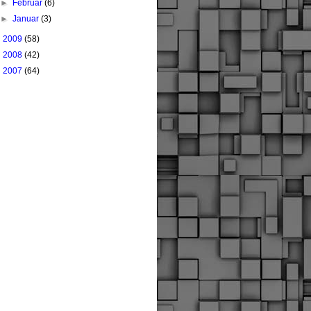
►
Februar
(6)
►
Januar
(3)
►
2009
(58)
►
2008
(42)
►
2007
(64)