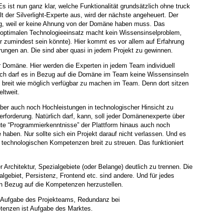
s ist nun ganz klar, welche Funktionalität grundsätzlich ohne truck
ällt der Silverlight-Experte aus, wird der nächste angeheuert. Der
ng, weil er keine Ahnung von der Domäne haben muss. Das
r optimalen Technologieeinsatz macht kein Wissensinselproblem,
der zumindest sein könnte). Hier kommt es vor allem auf Erfahrung
erungen an. Die sind aber quasi in jedem Projekt zu gewinnen.
er Domäne. Hier werden die Experten in jedem Team individuell
ich darf es in Bezug auf die Domäne im Team keine Wissensinseln
breit wie möglich verfügbar zu machen im Team. Denn dort sitzen
ltweit.
r auch noch Hochleistungen in technologischer Hinsicht zu
berforderung. Natürlich darf, kann, soll jeder Domänenexperte über
e “Programmierkenntnisse” der Plattform hinaus auch noch
 haben. Nur sollte sich ein Projekt darauf nicht verlassen. Und es
e technologischen Kompetenzen breit zu streuen. Das funktioniert
 Architektur, Spezialgebiete (oder Belange) deutlich zu trennen. Die
lgebiet, Persistenz, Frontend etc. sind andere. Und für jedes
in Bezug auf die Kompetenzen herzustellen.
 Aufgabe des Projekteams, Redundanz bei
etenzen ist Aufgabe des Marktes.