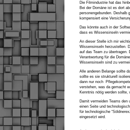
Die Filmindustrie hat das hin
Bei der Domäne ist es dort ab
personengebunden. Deshalb gib
kompensiert eine Versicherung
Das könnte auch in der Softw
dass es Wissensinseln vermie
An dieser Stelle ich mir wich
Wissensinseln herzustellen. D
auf das Team zu übertragen. 
Verantwortung für die Domäne
Wissensinseln sind zu vermei
Alle anderen Belange sollte 
sollte es sie strukturell iso
dann nur noch Pflegekompeten
verstehen, was da gemacht wur
Kenntnis nötig werden sollte, 
Damit vermeiden Teams den 
einen Seite und technologisch
für technologische “Söldnerexz
eingesetzt wird.