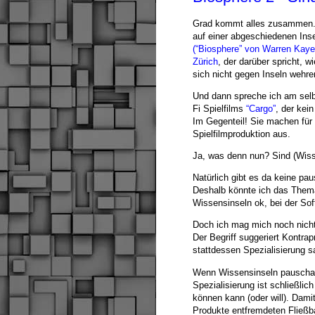
Grad kommt alles zusammen. Ic
auf einer abgeschiedenen Inse
(“Biosphere” von Warren Kaye
Zürich
, der darüber spricht, 
sich nicht gegen Inseln wehr
Und dann spreche ich am selb
Fi Spielfilms
“Cargo”
, der kei
Im Gegenteil! Sie machen für i
Spielfilmproduktion aus.
Ja, was denn nun? Sind (Wisse
Natürlich gibt es da keine pa
Deshalb könnte ich das Thema
Wissensinseln ok, bei der Sof
Doch ich mag mich noch nicht
Der Begriff suggeriert Kontra
stattdessen Spezialisierung s
Wenn Wissensinseln pauschal “
Spezialisierung ist schließlic
können kann (oder will). Damit
Produkte entfremdeten Fließba