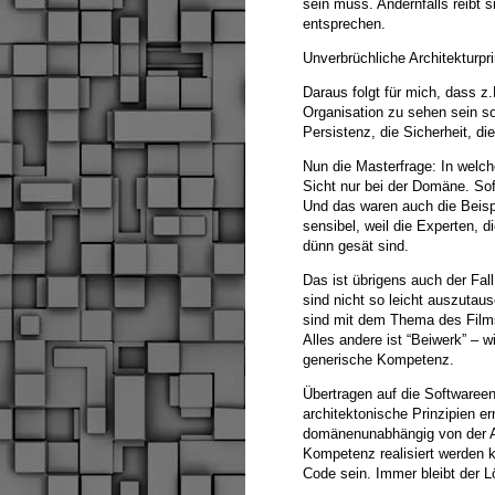
sein muss. Andernfalls reibt s
entsprechen.
Unverbrüchliche Architekturpri
Daraus folgt für mich, dass z
Organisation zu sehen sein so
Persistenz, die Sicherheit, d
Nun die Masterfrage: In welc
Sicht nur bei der Domäne. Sof
Und das waren auch die Beisp
sensibel, weil die Experten, 
dünn gesät sind.
Das ist übrigens auch der Fa
sind nicht so leicht auszutau
sind mit dem Thema des Films
Alles andere ist “Beiwerk” –
generische Kompetenz.
Übertragen auf die Softwaree
architektonische Prinzipien er
domänenunabhängig von der Ar
Kompetenz realisiert werden
Code sein. Immer bleibt der L