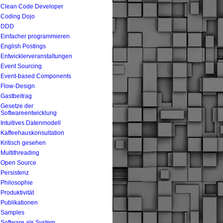
Clean Code Developer
Coding Dojo
DDD
Einfacher programmieren
English Postings
Entwicklerveranstaltungen
Event Sourcing
Event-based Components
Flow-Design
Gastbeitrag
Gesetze der
Softwareentwicklung
Intuitives Datenmodell
Kaffeehauskonsultation
Kritisch gesehen
Multithreading
Open Source
Persistenz
Philosophie
Produktivität
Publikationen
Samples
Software als System