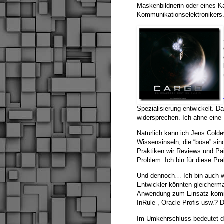
Maskenbildnerin oder eines K
Kommunikationselektronikers
Spezialisierung entwickelt. Da
widersprechen. Ich ahne eine 
Natürlich kann ich Jens Cold
Wissensinseln, die “böse” sin
Praktiken wir Reviews und Pa
Problem. Ich bin für diese P
Und dennoch… Ich bin auch we
Entwickler könnten gleicherma
Anwendung zum Einsatz kommen
InRule-, Oracle-Profis usw.? 
Im Umkehrschluss bedeutet das