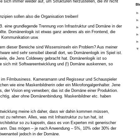
ie sich immer wieder auf, um Strukturen herzustellen, die ihr nicht
Bl
nzipien sollen also die Organisation treiben!
.B. eine grundlegende Trennung von Infrastruktur und Domäne in der
llte. Domänenlogik ist etwas ganz anderes als ein Frontend, die
ie Kommunikation usw.
hem dieser Bereiche sind Wissensinseln ein Problem? Aus meiner
tware wird sehr sensibel überall dort, wo Domänenlogik im Spiel ist.
iele, die Jens Coldewey gebracht hat. Domänenlogik ist so
die sich mit Softwareentwicklung und (!) Domäne auskennen, so
ll im Filmbusiness. Kameramann und Regisseur und Schauspieler
schen wie eine Maskenbildnerin oder ein Mikrofongalgenhalter. Jene
, der Vision eng verwoben; das ist die Domäne einer Produktion.
 wichtig, aber ohne Domänenbindung. Maskenbildner etc. haben
ntwicklung meine ich daher, dass wir dahin kommen müssen,
nst zu nehmen. Alles, was mit Infrastruktur zu tun hat, ist
chitektur so zu kapseln, dass es von Experten mit generischer
 kann. Das mögen – je nach Anwendung – 5%, 10% oder 30% der
öwenanteil jedoch in der Domäne.