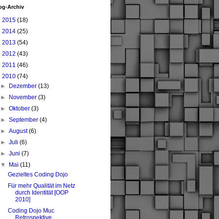
og-Archiv
►
2015
(18)
►
2014
(25)
►
2013
(54)
►
2012
(43)
►
2011
(46)
▼
2010
(74)
►
Dezember
(13)
►
November
(3)
►
Oktober
(3)
►
September
(4)
►
August
(6)
►
Juli
(6)
►
Juni
(7)
▼
Mai
(11)
Gezieltes Coding Dojo
Für mehr Qualität im Netz
durch Identität [OOP
2010]
Coding Dojo Muc
Retrospektive