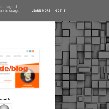
 user-agent
nerate usage
LEARN MORE
GOT IT
er mich