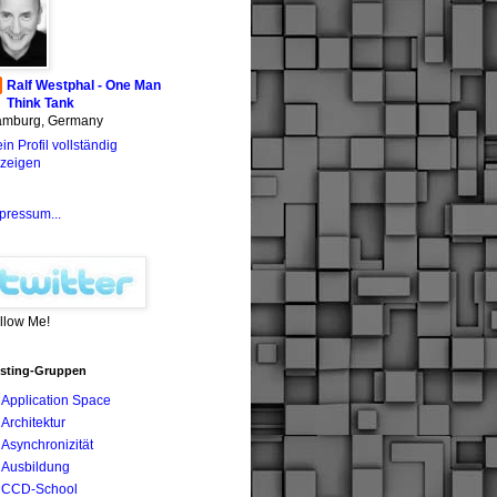
Ralf Westphal - One Man
Think Tank
mburg, Germany
in Profil vollständig
zeigen
pressum...
llow Me!
sting-Gruppen
Application Space
Architektur
Asynchronizität
Ausbildung
CCD-School