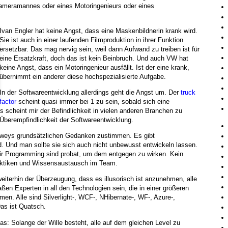
ameramannes oder eines Motoringenieurs oder eines
.
Ivan Engler hat keine Angst, dass eine Maskenbildnerin krank wird.
Sie ist auch in einer laufenden Filmproduktion in ihrer Funktion
ersetzbar. Das mag nervig sein, weil dann Aufwand zu treiben ist für
eine Ersatzkraft, doch das ist kein Beinbruch. Und auch VW hat
keine Angst, dass ein Motoringenieur ausfällt. Ist der eine krank,
übernimmt ein anderer diese hochspezialisierte Aufgabe.
In der Softwareentwicklung allerdings geht die Angst um. Der
truck
factor
scheint quasi immer bei 1 zu sein, sobald sich eine
s scheint mir der Befindlichkeit in vielen anderen Branchen zu
Überempfindlichkeit der Softwareentwicklung.
eweys grundsätzlichen Gedanken zustimmen. Es gibt
d. Und man sollte sie sich auch nicht unbewusst entwickeln lassen.
ir Programming sind probat, um dem entgegen zu wirken. Kein
raktiken und Wissensaustausch im Team.
iterhin der Überzeugung, dass es illusorisch ist anzunehmen, alle
ßen Experten in all den Technologien sein, die in einer größeren
. Alle sind Silverlight-, WCF-, NHibernate-, WF-, Azure-,
Das ist Quatsch.
: Solange der Wille besteht, alle auf dem gleichen Level zu