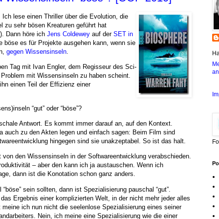
h lese einen Thriller über die Evolution, die
l zu sehr bösen Kreaturen geführt hat
). Dann höre ich
Jens Coldewey
auf der
SET in
wie böse es für Projekte ausgehen kann, wenn sie
en,
gegen Wissensinseln
.
Ha
Me
en Tag mit Ivan Engler, dem Regisseur des Sci-
an
n Problem mit Wissensinseln zu haben scheint.
hn einen Teil der Effizienz einer
Im
ns)inseln “gut” oder “böse”?
uschale Antwort. Es kommt immer darauf an, auf den Kontext.
 auch zu den Akten legen und einfach sagen: Beim Film sind
twareentwicklung hingegen sind sie unakzeptabel. So ist das halt.
Fo
 von den Wissensinseln in der Softwareentwicklung verabschieden.
Po
produktivität – aber den kann ich ja austauschen. Wenn ich
age, dann ist die Konotation schon ganz anders.
böse” sein sollten, dann ist Spezialisierung pauschal “gut”.
h das Ergebnis einer komplizierten Welt, in der nicht mehr jeder alles
 meine ich nun nicht die seelenlose Spezialisierung eines seiner
ndarbeiters. Nein, ich meine eine Spezialisierung wie die einer