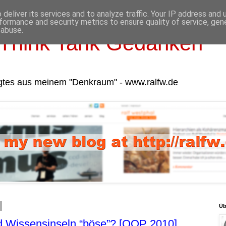
deliver its services and to analyze traffic. Your IP address and
formance and security metrics to ensure quality of service, ge
 abuse.
Think Tank Gedanken
gtes aus meinem "Denkraum" - www.ralfw.de
Üb
nd Wissensinseln “böse”? [OOP 2010]