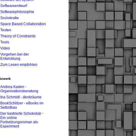
Softwareentwurf
Softwarephilosophie
Soziokratie
Space Based Collaboration
Testen
Theory of Constraints
Tools
Video
Vorgehen bei der
Entwicklung
Zum Lesen empfohlen
tzwerk
Andrea Kaden -
Organisationsberatung
Ina Schmidt - denkräume
BookSchlitzer - eBooks im
Selbstbau
Der kastrierte Schokobär -
Ein online
Fortsetzungsroman als
Experiment