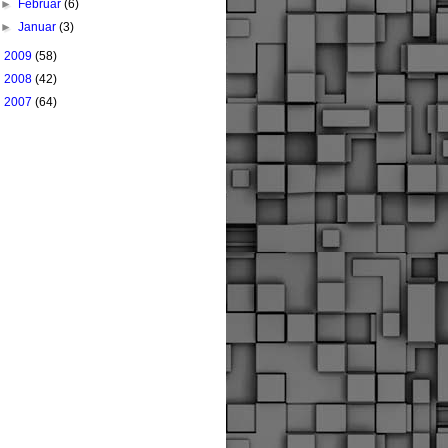
►
Februar
(6)
►
Januar
(3)
►
2009
(58)
►
2008
(42)
►
2007
(64)