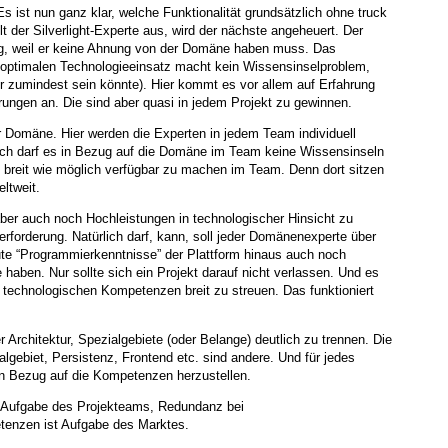
s ist nun ganz klar, welche Funktionalität grundsätzlich ohne truck
ällt der Silverlight-Experte aus, wird der nächste angeheuert. Der
ng, weil er keine Ahnung von der Domäne haben muss. Das
r optimalen Technologieeinsatz macht kein Wissensinselproblem,
der zumindest sein könnte). Hier kommt es vor allem auf Erfahrung
erungen an. Die sind aber quasi in jedem Projekt zu gewinnen.
er Domäne. Hier werden die Experten in jedem Team individuell
ich darf es in Bezug auf die Domäne im Team keine Wissensinseln
breit wie möglich verfügbar zu machen im Team. Denn dort sitzen
ltweit.
r auch noch Hochleistungen in technologischer Hinsicht zu
berforderung. Natürlich darf, kann, soll jeder Domänenexperte über
e “Programmierkenntnisse” der Plattform hinaus auch noch
 haben. Nur sollte sich ein Projekt darauf nicht verlassen. Und es
e technologischen Kompetenzen breit zu streuen. Das funktioniert
 Architektur, Spezialgebiete (oder Belange) deutlich zu trennen. Die
lgebiet, Persistenz, Frontend etc. sind andere. Und für jedes
in Bezug auf die Kompetenzen herzustellen.
 Aufgabe des Projekteams, Redundanz bei
etenzen ist Aufgabe des Marktes.