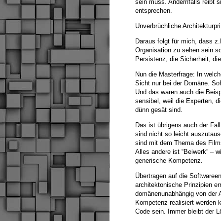
sein muss. Andernfalls reibt s
entsprechen.
Unverbrüchliche Architekturpri
Daraus folgt für mich, dass z
Organisation zu sehen sein so
Persistenz, die Sicherheit, d
Nun die Masterfrage: In welc
Sicht nur bei der Domäne. Sof
Und das waren auch die Beisp
sensibel, weil die Experten, 
dünn gesät sind.
Das ist übrigens auch der Fa
sind nicht so leicht auszutau
sind mit dem Thema des Films
Alles andere ist “Beiwerk” –
generische Kompetenz.
Übertragen auf die Softwaree
architektonische Prinzipien er
domänenunabhängig von der Ar
Kompetenz realisiert werden
Code sein. Immer bleibt der L