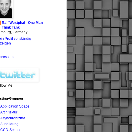
Ralf Westphal - One Man
Think Tank
mburg, Germany
in Profil vollständig
zeigen
pressum...
llow Me!
sting-Gruppen
Application Space
Architektur
Asynchronizität
Ausbildung
CCD-School