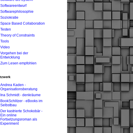
Softwareentwurf
Softwarephilosophie
Soziokratie
Space Based Collaboration
Testen
Theory of Constraints
Tools
Video
Vorgehen bei der
Entwicklung
Zum Lesen empfohlen
tzwerk
Andrea Kaden -
Organisationsberatung
Ina Schmidt - denkräume
BookSchlitzer - eBooks im
Selbstbau
Der kastrierte Schokobär -
Ein online
Fortsetzungsroman als
Experiment