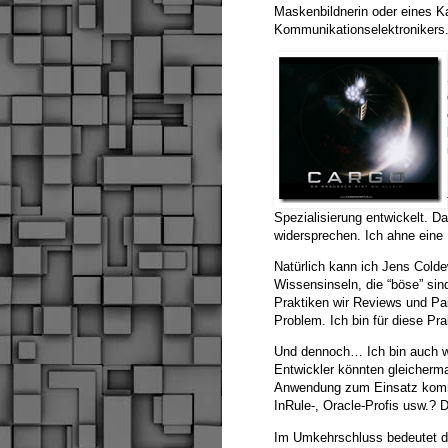
Maskenbildnerin oder eines K
Kommunikationselektronikers
Spezialisierung entwickelt. Da
widersprechen. Ich ahne eine 
Natürlich kann ich Jens Cold
Wissensinseln, die “böse” sin
Praktiken wir Reviews und Pa
Problem. Ich bin für diese P
Und dennoch… Ich bin auch we
Entwickler könnten gleicherma
Anwendung zum Einsatz kommen
InRule-, Oracle-Profis usw.? 
Im Umkehrschluss bedeutet das