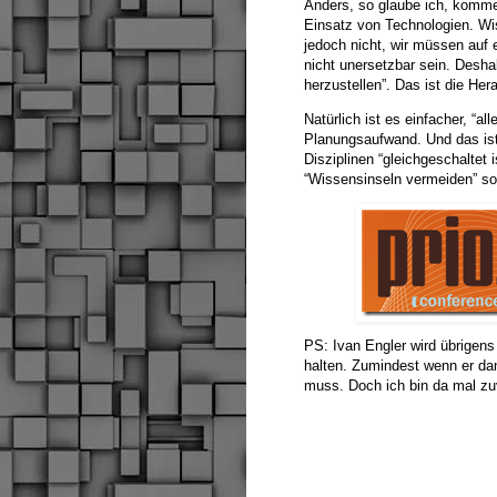
Anders, so glaube ich, komme
Einsatz von Technologien. Wi
jedoch nicht, wir müssen auf e
nicht unersetzbar sein. Deshal
herzustellen”. Das ist die Her
Natürlich ist es einfacher, “a
Planungsaufwand. Und das ist 
Disziplinen “gleichgeschaltet 
“Wissensinseln vermeiden” sol
PS: Ivan Engler wird übrigens
halten. Zumindest wenn er dan
muss. Doch ich bin da mal zu