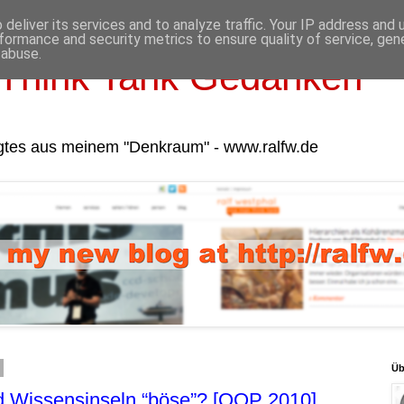
deliver its services and to analyze traffic. Your IP address and
formance and security metrics to ensure quality of service, ge
 abuse.
Think Tank Gedanken
gtes aus meinem "Denkraum" - www.ralfw.de
Üb
nd Wissensinseln “böse”? [OOP 2010]