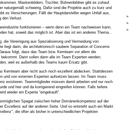
bekommen. Maskenbildern, Tischler, Bühnenbildner gibt es zuhauf.
er naturgemäß schwierig. Dafür sind die Projekte auch zu kurz und
t es Versicherungen. Fällt der Hauptdarsteller wegen Unfall aus,
 den Verlust.
areindustrie funktionieren – wenn denn ein Team nachweisen kann,
den hat, soweit das möglich ist. Aber das ist ein anderes Thema…
tig, die Vereinigung aus Spezialisierung und Vermeidung von
ie liegt darin, die architektonisch saubere Separation of Concerns
Daraus folgt, dass das Team bzw. Kernteam vor allem die
 bekommt. Darin sollen dann alle im Team Experten werden;
den, weil es außerhalb des Teams kaum Ersatz gibt.
das Kernteam aber nicht auch noch exzellent abdecken. Stattdessen
lieren und von externen Experten aufsetzen lassen. Im Team muss
z existieren. Teammitglieder müssen damit arbeiten und nur noch
de und hier und da korrigierend eingreifen können. Falls tiefere
wird wieder ein Experte “eingekauft”.
unmöglichen Spagat zwischen hoher Domänenkompetenz auf der
er Exzellenz auf der anderen Seite. Und so entsteht auch ein Markt
ellenz", die öfter als bisher in unterschiedlichen Projekten