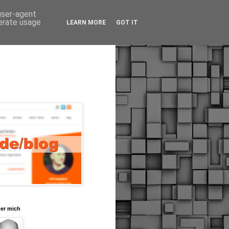
 user-agent
nerate usage
LEARN MORE
GOT IT
er mich