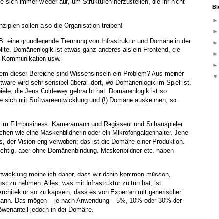
ie sich immer wieder auf, um Strukturen herzustellen, die ihr nicht
Bl
nzipien sollen also die Organisation treiben!
.B. eine grundlegende Trennung von Infrastruktur und Domäne in der
llte. Domänenlogik ist etwas ganz anderes als ein Frontend, die
ie Kommunikation usw.
hem dieser Bereiche sind Wissensinseln ein Problem? Aus meiner
tware wird sehr sensibel überall dort, wo Domänenlogik im Spiel ist.
iele, die Jens Coldewey gebracht hat. Domänenlogik ist so
die sich mit Softwareentwicklung und (!) Domäne auskennen, so
ll im Filmbusiness. Kameramann und Regisseur und Schauspieler
schen wie eine Maskenbildnerin oder ein Mikrofongalgenhalter. Jene
, der Vision eng verwoben; das ist die Domäne einer Produktion.
 wichtig, aber ohne Domänenbindung. Maskenbildner etc. haben
ntwicklung meine ich daher, dass wir dahin kommen müssen,
nst zu nehmen. Alles, was mit Infrastruktur zu tun hat, ist
chitektur so zu kapseln, dass es von Experten mit generischer
 kann. Das mögen – je nach Anwendung – 5%, 10% oder 30% der
öwenanteil jedoch in der Domäne.