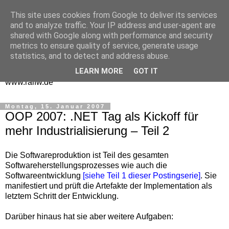
This site uses cookies from Google to deliver its services
One Man Think Tank
and to analyze traffic. Your IP address and user-agent are
shared with Google along with performance and security
Gedanken
metrics to ensure quality of service, generate usage
statistics, and to detect and address abuse.
Spontanes und Überlegtes aus meinem "Denkraum" -
LEARN MORE
GOT IT
www.ralfw.de
Montag, 15. Januar 2007
OOP 2007: .NET Tag als Kickoff für
mehr Industrialisierung – Teil 2
Die Softwareproduktion ist Teil des gesamten
Softwareherstellungsprozesses wie auch die
Softwareentwicklung
[siehe Teil 1 dieser Postingserie]
. Sie
manifestiert und prüft die Artefakte der Implementation als
letztem Schritt der Entwicklung.
Darüber hinaus hat sie aber weitere Aufgaben: