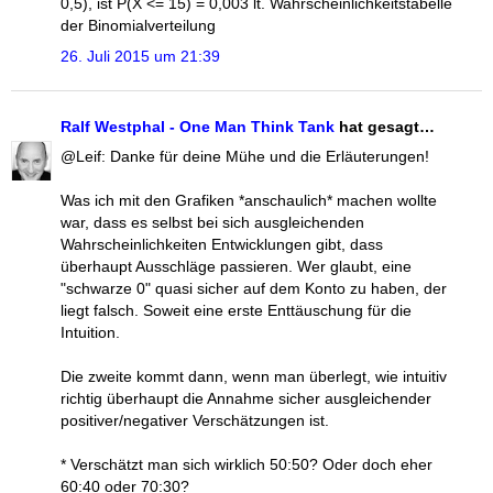
0,5), ist P(X <= 15) = 0,003 lt. Wahrscheinlichkeitstabelle
der Binomialverteilung
26. Juli 2015 um 21:39
Ralf Westphal - One Man Think Tank
hat gesagt…
@Leif: Danke für deine Mühe und die Erläuterungen!
Was ich mit den Grafiken *anschaulich* machen wollte
war, dass es selbst bei sich ausgleichenden
Wahrscheinlichkeiten Entwicklungen gibt, dass
überhaupt Ausschläge passieren. Wer glaubt, eine
"schwarze 0" quasi sicher auf dem Konto zu haben, der
liegt falsch. Soweit eine erste Enttäuschung für die
Intuition.
Die zweite kommt dann, wenn man überlegt, wie intuitiv
richtig überhaupt die Annahme sicher ausgleichender
positiver/negativer Verschätzungen ist.
* Verschätzt man sich wirklich 50:50? Oder doch eher
60:40 oder 70:30?