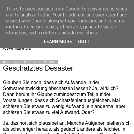
This site uses cookies from Google to deliver its services
One Man Think Tank
and to analyze traffic. Your IP address and user-agent are
shared with Google along with performance and security
Gedanken
metrics to ensure quality of service, generate usage
statistics, and to detect and address abuse.
Spontanes und Überlegtes aus meinem "Denkraum" -
LEARN MORE
GOT IT
www.ralfw.de
Montag, 20. Juli 2015
Geschätztes Desaster
Glauben Sie noch, dass sich Aufwände in der
Softwareentwicklung abschätzen lassen? Ja, wirklich?
Dann beruht Ihr Glaube zumindest zum Teil auf der
Vorstellungen, dass sich Schätzfehler ausgleichen. Mal
schätzen Sie etwas zu wenig Aufwand, ein andermal aber
schätzen Sie etwas zu viel Aufwand. Oder?
Ja, das hört sich plausibel an. Manche Aufgaben stellen sich
als schwieriger heraus, als gedacht, andere als leichter. In