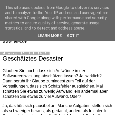
This site uses cookies from Google to deliver its services
One Man Think Tank
and to analyze traffic. Your IP address and user-agent are
shared with Google along with performance and security
Gedanken
metrics to ensure quality of service, generate usage
statistics, and to detect and address abuse.
Spontanes und Überlegtes aus meinem "Denkraum" -
LEARN MORE
GOT IT
www.ralfw.de
Montag, 20. Juli 2015
Geschätztes Desaster
Glauben Sie noch, dass sich Aufwände in der
Softwareentwicklung abschätzen lassen? Ja, wirklich?
Dann beruht Ihr Glaube zumindest zum Teil auf der
Vorstellungen, dass sich Schätzfehler ausgleichen. Mal
schätzen Sie etwas zu wenig Aufwand, ein andermal aber
schätzen Sie etwas zu viel Aufwand. Oder?
Ja, das hört sich plausibel an. Manche Aufgaben stellen sich
als schwieriger heraus, als gedacht, andere als leichter. In