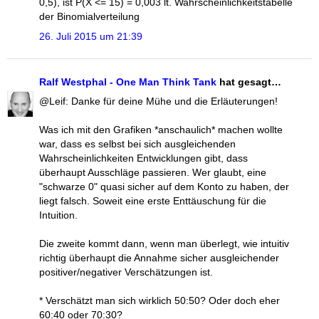
0,5), ist P(X <= 15) = 0,003 lt. Wahrscheinlichkeitstabelle
der Binomialverteilung
26. Juli 2015 um 21:39
Ralf Westphal - One Man Think Tank
hat gesagt…
@Leif: Danke für deine Mühe und die Erläuterungen!
Was ich mit den Grafiken *anschaulich* machen wollte
war, dass es selbst bei sich ausgleichenden
Wahrscheinlichkeiten Entwicklungen gibt, dass
überhaupt Ausschläge passieren. Wer glaubt, eine
"schwarze 0" quasi sicher auf dem Konto zu haben, der
liegt falsch. Soweit eine erste Enttäuschung für die
Intuition.
Die zweite kommt dann, wenn man überlegt, wie intuitiv
richtig überhaupt die Annahme sicher ausgleichender
positiver/negativer Verschätzungen ist.
* Verschätzt man sich wirklich 50:50? Oder doch eher
60:40 oder 70:30?