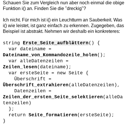
Schauen Sie zum Vergleich nun aber noch einmal die obige
Funktion i() an. Finden Sie die "dreckig"?
Ich nicht. Für mich ist i() ein Leuchtturm an Sauberkeit. Was
i() wie leistet, ist ganz einfach zu erkennen. Zugegeben, das
Beispiel ist abstrakt. Nehmen wir deshalb ein konkreteres:
string
Erste_Seite_aufblättern
() {
var dateiname =
Dateiname_von_Kommandozeile_holen
();
var alleDatenzeilen =
Zeilen_lesen
(dateiname);
var ersteSeite = new Seite {
Überschrift =
Überschrift_extrahieren
(alleDatenzeilen),
Datenzeilen =
Zeilen_der_ersten_Seite_selektieren
(alleDa
tenzeilen)
};
return
Seite_formatieren
(ersteSeite);
}