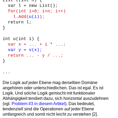
List
t(int n) {
var l = new List
();
for(int i=0; i<n; i++)
l.Add(
u(i)
);
return l;
}
int u(int i) {
var x = ... + i * ...;
var y = v(x);
return ... - y / ...;
}
...
Die Logik auf jeder Ebene mag derselben Domäne
angehören oder unterschiedlichen. Das ist egal. Es ist
Logik. Und solche Logik gemischt mit funktionaler
Abhängigkeit tendiert dazu, sich horizontal auszudehnen
(vgl.
Problem #3 in diesem Artikel
). Das bedeutet,
tendenziell sind die Operationen auf jeder Ebene
umfangreich und somit nicht leicht zu verstehen [2].