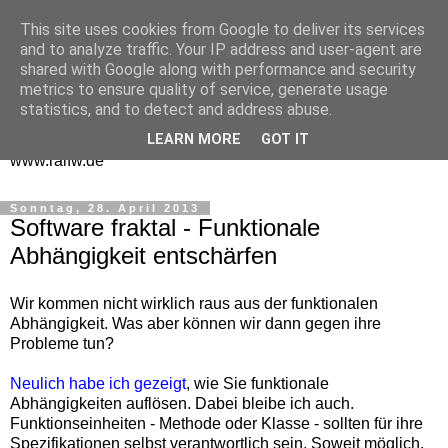
This site uses cookies from Google to deliver its services
One Man Think Tank
and to analyze traffic. Your IP address and user-agent are
shared with Google along with performance and security
Gedanken
metrics to ensure quality of service, generate usage
statistics, and to detect and address abuse.
Spontanes und Überlegtes aus meinem "Denkraum" -
LEARN MORE
GOT IT
www.ralfw.de
Sonntag, 28. April 2013
Software fraktal - Funktionale
Abhängigkeit entschärfen
Wir kommen nicht wirklich raus aus der funktionalen
Abhängigkeit. Was aber können wir dann gegen ihre
Probleme tun?
Neulich habe ich gezeigt
, wie Sie funktionale
Abhängigkeiten auflösen. Dabei bleibe ich auch.
Funktionseinheiten - Methode oder Klasse - sollten für ihre
Spezifikationen selbst verantwortlich sein. Soweit möglich.