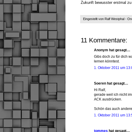
Zukunft bewusster erstmal z
Eingestellt von
Ralf Westphal - O
11 Kommentare:
Anonym hat gesagt…
Gibs doch zu für dich w
lernen könntest.
1. Oktober 2011 um 13:
Soeren hat gesagt…
Hi Ralf,
gerade weil ich nicht i
ACK ausdrücken.
Schön das auch andere d
1. Oktober 2011 um 13:
tommes
hat gesagt…