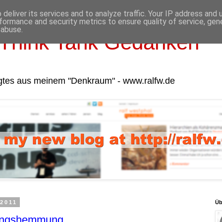
deliver its services and to analyze traffic. Your IP address and
formance and security metrics to ensure quality of service, ge
 abuse.
Think Tank Gedanken
gtes aus meinem "Denkraum" - www.ralfw.de
 2011
Üb
ungshemmung