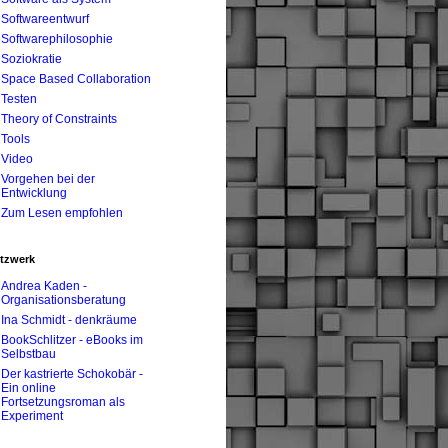
Softwareentwurf
Softwarephilosophie
Soziokratie
Space Based Collaboration
Testen
Theory of Constraints
Tools
Video
Vorgehen bei der
Entwicklung
Zum Lesen empfohlen
tzwerk
Andrea Kaden -
Organisationsberatung
Ina Schmidt - denkräume
BookSchlitzer - eBooks im
Selbstbau
Der kastrierte Schokobär -
Ein online
Fortsetzungsroman als
Experiment