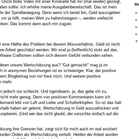
 Uncle Bobs Video mit einer Kinokarte hat mir (mal wieder) gezeigt,
Bl
len sollte: Ich erhöhe meine Ausgabenbereitschaft. Das ist mein
ehr der Spiralbewegung. Denn wenn ich bereit bin, Geld auszugeben
mir ja hilft, meinen Wert zu halten/steigern –, werden vielleicht
nken. Das kommt dann auch mir zugute.
r eine Hälfte des Problem bei diesem Missverhältnis. Geld ist nicht
re Arbeit geschätzt werden. Wir sind ja (hoffentlich) stolz auf das,
Software Craftsmen sollten sich diesem Gefühl verbunden sehen.
deren unsere Wertschätzung aus? “Gut gemacht!” mag ja im
ch in anonymen Beziehungen ist es schwieriger. Klar, der positive
m Blogbeitrag von mir freut mich. Und weitere positive
h mehr.
 jedoch nur schlecht. Und irgendwann, ja, das gebe ich zu,
 nicht mehr genug. Denn von positiven Kommentaren kann ich
iemand lebt von Luft und Liebe und Schulterklopfen. So ist das halt
eshalb haben wir gelernt, Wertschätzung in Geld auszudrücken und
eptieren. (Und wer das nicht glaubt, der verzichte einfach auf die
zung ihre Grenzen hat, zeigt sich für mich auch im real existiert
urden Orden als Wertschätzung verteilt. Helden der Arbeit wurden