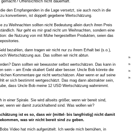
n gemacht? Offensichtlich nicht dauerhaft.
die den Empfangenden in die Lage versetzt, sie auch noch in die
 zu konvertieren, ist doppelt gegebene Wertschätzung.
ke zu Weihnachten sollten nicht Bedeutung allein durch ihren Preis
tändlich. Nur geht es mir grad nicht um Weihnachten, sondern eine
tion: die Nutzung von mit Mühe hergestellten Produkten, seien das
epositories.
ld bezahlen, dann tragen wir nicht nur zu ihrem Erhalt bei (s.o.),
och Wertschätzung aus. Das sollten wir nicht abtun.
rden? Dann sollten wir bewusster selbst wertschätzen. Das kann in
n sein – am Ende skaliert Geld aber besser. Uncle Bob könnte die
nlichen Kommentare gar nicht wertschätzen. Aber wenn er auf seine
hlt er sich bestimmt wertgeschätzt. Das mag dann abstrakter sein,
laube, dass Uncle Bob meine 12 USD Wertschätzung wahrnimmt.
in einer Spirale. Sie wird allseits größer, wenn wir bereit sind,
ner, wenn wir damit zurückhaltend sind. Was wollen wir?
hätzung ist es so, dass wir (mittel- bis langfristig) nicht damit
ekommen, was wir nicht bereit sind zu geben.
Bobs Video hat mich aufgerüttelt. Ich werde mich bemühen, in