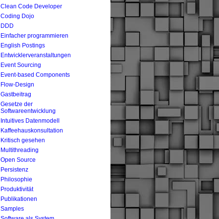
Clean Code Developer
Coding Dojo
DDD
Einfacher programmieren
English Postings
Entwicklerveranstaltungen
Event Sourcing
Event-based Components
Flow-Design
Gastbeitrag
Gesetze der
Softwareentwicklung
Intuitives Datenmodell
Kaffeehauskonsultation
Kritisch gesehen
Multithreading
Open Source
Persistenz
Philosophie
Produktivität
Publikationen
Samples
Software als System