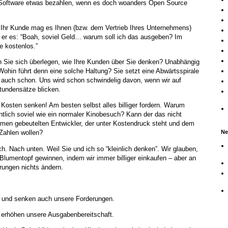
e Software etwas bezahlen, wenn es doch woanders Open Source
? Ihr Kunde mag es Ihnen (bzw. dem Vertrieb Ihres Unternehmens)
d er es: “Boah, soviel Geld… warum soll ich das ausgeben? Im
re kostenlos.”
nn Sie sich überlegen, wie Ihre Kunden über Sie denken? Unabhängig
Wohin führt denn eine solche Haltung? Sie setzt eine Abwärtsspirale
a auch schon. Uns wird schon schwindelig davon, wenn wir auf
tundensätze blicken.
: Kosten senken! Am besten selbst alles billiger fordern. Warum
tlich soviel wie ein normaler Kinobesuch? Kann der das nicht
armen gebeutelten Entwickler, der unter Kostendruck steht und dem
Ne
Zahlen wollen?
ch. Nach unten. Weil Sie und ich so “kleinlich denken”. Wir glauben,
n Blumentopf gewinnen, indem wir immer billiger einkaufen – aber an
ungen nichts ändern.
t und senken auch unsere Forderungen.
 erhöhen unsere Ausgabenbereitschaft.