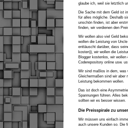
glaube ich, weil sie letztlic
Die Sache mit dem Geld ist im
für alles mögliche. Deshalb s
unschön finden, ist aber erstm
finden, wir verdienen den Pre
Wir wollen also viel Geld bek
wollen die Leistung von Uncl
enttäuscht darüber, dass sein
kosten)), wir wollen die Leist
Blogger kostenlos, wir wollen
Coderepository online usw. us
Wir sind maßlos in dem, was w
Gleichermaßen sind wir aber m
Leistung bekommen wollen.
Das ist doch eine Asymmetrie,
Spannungen führen. Alles bek
sollten wir es besser wissen.
Die Preisspirale zu uns
Wir müssen uns einfach imme
auch unsere Kunden so. Die fr