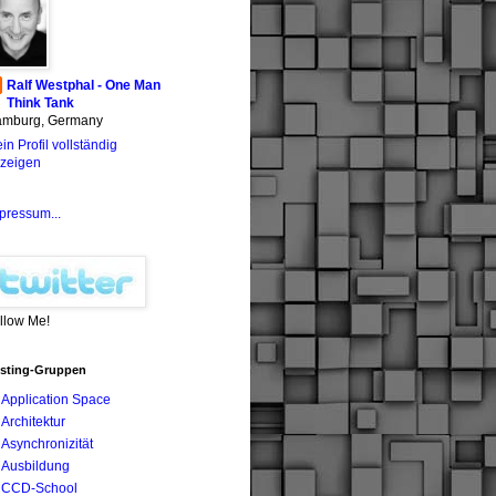
Ralf Westphal - One Man
Think Tank
mburg, Germany
in Profil vollständig
zeigen
pressum...
llow Me!
sting-Gruppen
Application Space
Architektur
Asynchronizität
Ausbildung
CCD-School