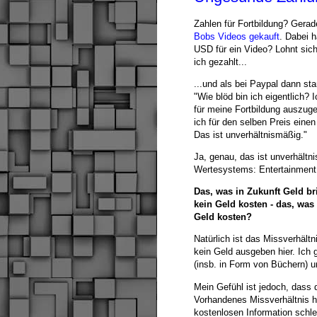
Zahlen für Fortbildung? Gera
Bobs Videos gekauft
. Dabei 
USD für ein Video? Lohnt sich
ich gezahlt...
...und als bei Paypal dann st
"Wie blöd bin ich eigentlich?
für meine Fortbildung auszuge
ich für den selben Preis eine
Das ist unverhältnismäßig."
Ja, genau, das ist unverhält
Wertesystems: Entertainment d
Das, was in Zukunft Geld br
kein Geld kosten - das, was 
Geld kosten?
Natürlich ist das Missverhält
kein Geld ausgeben hier. Ich 
(insb. in Form von Büchern) u
Mein Gefühl ist jedoch, dass 
Vorhandenes Missverhältnis h
kostenlosen Information schle