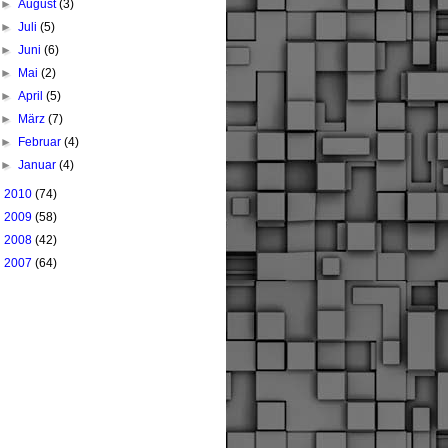
►
August
(3)
►
Juli
(5)
►
Juni
(6)
►
Mai
(2)
►
April
(5)
►
März
(7)
►
Februar
(4)
►
Januar
(4)
►
2010
(74)
►
2009
(58)
►
2008
(42)
►
2007
(64)