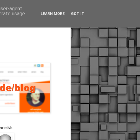
 user-agent
nerate usage
LEARN MORE
GOT IT
er mich