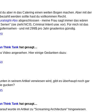
sst du aber m das Catering einen weiten Bogen machen. Aber mit der
 bezahlt werden sollte hast du vollkommen Recht.
uralsight-Abo
abgeschlossen - meine Frau sagt immer das wären
rien" (sie zieht NCIS, Criminal Intent usw. vor). Für mich ist das
gsfernsehen - und mit 299$ pro Jahr gnadenlos günstig.
20
an Think Tank
hat gesagt…
as Video angesehen. Hier einige Gedanken dazu:
50
 unten in seinem Artikel verwiesen wird, gibt es überhaupt noch gar
sie gucken?
45
an Think Tank
hat gesagt…
arauf wurde im Artikel zu "Screaming Architecture" hingewiesen.