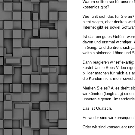
Warum sollten sie für unser
kostenlos gibt?
Wie fühlt sich das für Sie an
nicht sagen, aber denken wir
Internet gibt es soviel Softwa
Ist das ein gutes Gefühl, we
davon und erstmal wichtiger: 
in Gang. Und die dreht sich j
weithin sinkende Löhne und S
Dann reagieren wir reflexartig
kostet Uncle Bobs Video eigen
billiger machen für mich als 
die Kunden nicht mehr soviel 
Merken Sie es? Alles dreht si
wir könnten (langfristig) eine
unseren eigenen Umsatzforder
Das ist Quatsch.
Entweder sind wir konsequen
Oder wir sind konsequent und