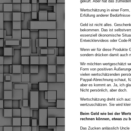
gekürt. Aber hat das zufriede
Wertschätzung in einer Form, 
Erfüllung anderer Bedürfnisse
Geld ist nicht alles. Geschen
bekommen. Das ist selbstvers
essenziell ökonomische Situa
Entwicklervideos oder Code-R
Wenn wir für diese Produkte Ge
sondern drücken damit auch n
Wir möchten wertgeschätzt we
Form von positiven Äußerunge
vielen wertschätzenden persö
Paypal-Abrechnung schaut, fü
aber es kommt an. Ja, ich g
Nicht persönlich, aber doch.
Wertschätzung dreht sich auch 
wertzuschätzen. Sie wird klei
Beim Geld wie bei der Wertsc
rechnen können, etwas zu b
Das Zucken anlässlich Uncle 