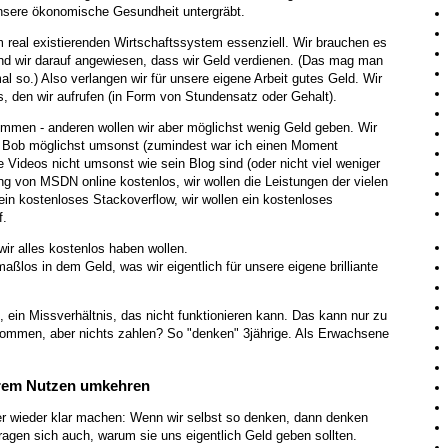
h unsere ökonomische Gesundheit untergräbt.
 real existierenden Wirtschaftssystem essenziell. Wir brauchen es
ind wir darauf angewiesen, dass wir Geld verdienen. (Das mag man
al so.) Also verlangen wir für unsere eigene Arbeit gutes Geld. Wir
is, den wir aufrufen (in Form von Stundensatz oder Gehalt).
ommen - anderen wollen wir aber möglichst wenig Geld geben. Wir
e Bob möglichst umsonst (zumindest war ich einen Moment
e Videos nicht umsonst wie sein Blog sind (oder nicht viel weniger
ung von MSDN online kostenlos, wir wollen die Leistungen der vielen
 ein kostenloses Stackoverflow, wir wollen ein kostenloses
f.
ir alles kostenlos haben wollen.
aßlos in dem Geld, was wir eigentlich für unsere eigene brilliante
 ein Missverhältnis, das nicht funktionieren kann. Das kann nur zu
ommen, aber nichts zahlen? So "denken" 3jährige. Als Erwachsene
erem Nutzen umkehren
r wieder klar machen: Wenn wir selbst so denken, dann denken
agen sich auch, warum sie uns eigentlich Geld geben sollten.