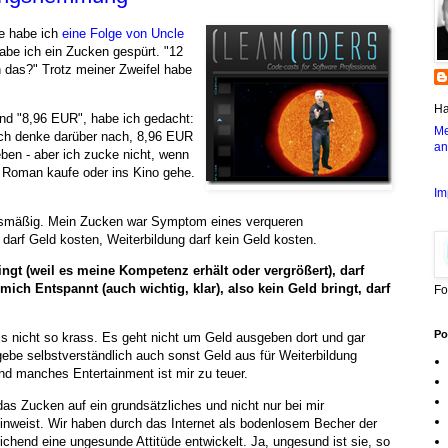
de habe ich
eine Folge von Uncle
habe ich ein Zucken gespürt. "12
 das?" Trotz meiner Zweifel habe
Ha
and "8,96 EUR", habe ich gedacht:
Me
 Ich denke darüber nach, 8,96 EUR
an
ben - aber ich zucke nicht, wenn
n Roman kaufe oder ins Kino gehe.
Im
nismäßig. Mein Zucken war Symptom eines verqueren
arf Geld kosten, Weiterbildung darf kein Geld kosten.
ingt (weil es meine Kompetenz erhält oder vergrößert), darf
mich Entspannt (auch wichtig, klar), also kein Geld bringt, darf
Fo
Po
nis nicht so krass. Es geht nicht um Geld ausgeben dort und gar
gebe selbstverständlich auch sonst Geld aus für Weiterbildung
nd manches Entertainment ist mir zu teuer.
das Zucken auf ein grundsätzliches und nicht nur bei mir
inweist. Wir haben durch das Internet als bodenlosem Becher der
ichend eine ungesunde Attitüde entwickelt. Ja, ungesund ist sie, so