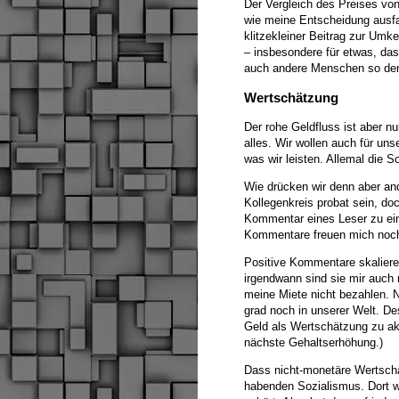
Der Vergleich des Preises von
wie meine Entscheidung ausfal
klitzekleiner Beitrag zur Umk
– insbesondere für etwas, das 
auch andere Menschen so de
Wertschätzung
Der rohe Geldfluss ist aber nu
alles. Wir wollen auch für unse
was wir leisten. Allemal die 
Wie drücken wir denn aber an
Kollegenkreis probat sein, do
Kommentar eines Leser zu eine
Kommentare freuen mich noc
Positive Kommentare skalieren
irgendwann sind sie mir auch
meine Miete nicht bezahlen. N
grad noch in unserer Welt. D
Geld als Wertschätzung zu akz
nächste Gehaltserhöhung.)
Dass nicht-monetäre Wertschät
habenden Sozialismus. Dort w