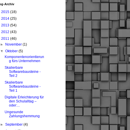
og-Archiv
►
2015
(18)
►
2014
(25)
►
2013
(54)
►
2012
(43)
▼
2011
(46)
►
November
(1)
▼
Oktober
(5)
Komponentenorientierun
g fürs Unternehmen
Skalierbare
Softwarebausteine -
Teil 2
Skalierbare
Softwarebausteine -
Teil 1
Digitale Erleichterung für
den Schulalltag –
oder:...
Ungesunde
Zahlungshemmung
►
September
(4)