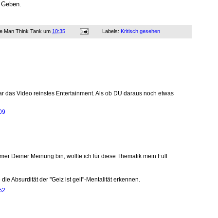
u Geben.
ne Man Think Tank
um
10:35
Labels:
Kritisch gesehen
ar das Video reinstes Entertainment. Als ob DU daraus noch etwas
09
mmer Deiner Meinung bin, wollte ich für diese Thematik mein Full
ie Absurdität der "Geiz ist geil"-Mentalität erkennen.
52