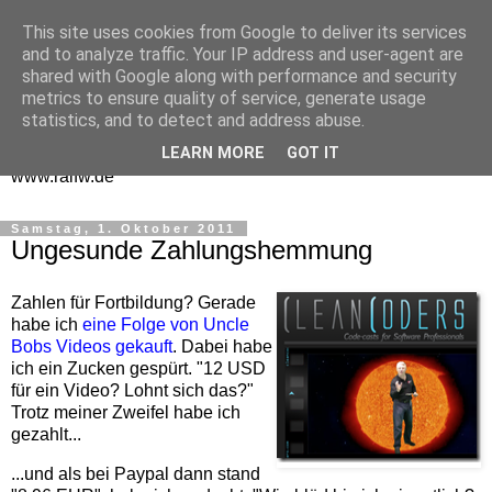
This site uses cookies from Google to deliver its services
One Man Think Tank
and to analyze traffic. Your IP address and user-agent are
shared with Google along with performance and security
Gedanken
metrics to ensure quality of service, generate usage
statistics, and to detect and address abuse.
Spontanes und Überlegtes aus meinem "Denkraum" -
LEARN MORE
GOT IT
www.ralfw.de
Samstag, 1. Oktober 2011
Ungesunde Zahlungshemmung
Zahlen für Fortbildung? Gerade
habe ich
eine Folge von Uncle
Bobs Videos gekauft
. Dabei habe
ich ein Zucken gespürt. "12 USD
für ein Video? Lohnt sich das?"
Trotz meiner Zweifel habe ich
gezahlt...
...und als bei Paypal dann stand