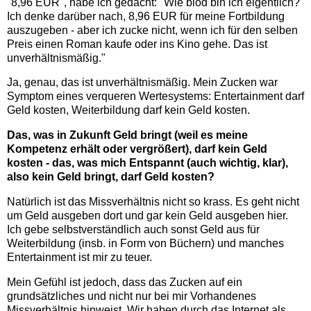
"8,96 EUR", habe ich gedacht: "Wie blöd bin ich eigentlich?
Ich denke darüber nach, 8,96 EUR für meine Fortbildung
auszugeben - aber ich zucke nicht, wenn ich für den selben
Preis einen Roman kaufe oder ins Kino gehe. Das ist
unverhältnismäßig."
Ja, genau, das ist unverhältnismäßig. Mein Zucken war
Symptom eines verqueren Wertesystems: Entertainment darf
Geld kosten, Weiterbildung darf kein Geld kosten.
Das, was in Zukunft Geld bringt (weil es meine
Kompetenz erhält oder vergrößert), darf kein Geld
kosten - das, was mich Entspannt (auch wichtig, klar),
also kein Geld bringt, darf Geld kosten?
Natürlich ist das Missverhältnis nicht so krass. Es geht nicht
um Geld ausgeben dort und gar kein Geld ausgeben hier.
Ich gebe selbstverständlich auch sonst Geld aus für
Weiterbildung (insb. in Form von Büchern) und manches
Entertainment ist mir zu teuer.
Mein Gefühl ist jedoch, dass das Zucken auf ein
grundsätzliches und nicht nur bei mir Vorhandenes
Missverhältnis hinweist. Wir haben durch das Internet als