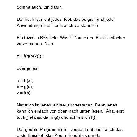
Stimmt auch. Bin dafür.
Dennoch ist nicht jedes Tool, das es gibt, und jede
Anwendung eines Tools auch verständlich.
Ein triviales Beispiele: Was ist "auf einen Blick" einfacher
zu verstehen. Dies
z = f(g(h(x)));
oder jenes:
a = h(x);
b = g(a);
z = f(b);
Natürlich ist jenes leichter zu verstehen. Denn jenes
kann ich einfach von oben nach unten lesen. "Aha, erst
tut h() etwas, dann g() und schließlich f()."
Der geübte Programmierer versteht natürlich auch das
erste Beispiel. Klar. Aber mir geht es um den