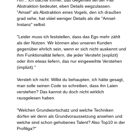
Hm... ich dachte immer, das Gegenteil sei der Fall.
Abstraktion bedeutet, eben Details wegzulassen.
"Amsel" als Abstraktion eines Vogels, den ich draußen
grad sehe, hat viiiiel weniger Details als die "Amsel-
Instanz" selbst.
"Leider muss ich feststellen, dass das Ego mehr zählt
als der Nutzen. Wir können also unseren Kunden
gegenüber ehrlich sein, wenn er sich nicht auskennt und
ihm Funktionalität liefern, die jeder Versteht (explizit)
oder ihm etwas liefern, das nur eingeweihte Verstehen
(implizit)."
Versteh ich nicht. Willst du behaupten, ich hätte gesagt,
man solle seinen Code so schreiben, dass ihn Laien
verstehen? Das kannst du doch nicht wirklich
rausgelesen haben.
"Welchen Grundwortschatz und welche Techniken
dürfen wir denn als Grundvoraussetzung ansehen und
welche sind schon gehobenes Talent? Also Top10 in der
Profiliga?"