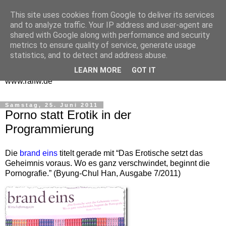
This site uses cookies from Google to deliver its services
One Man Think Tank
and to analyze traffic. Your IP address and user-agent are
shared with Google along with performance and security
Gedanken
metrics to ensure quality of service, generate usage
statistics, and to detect and address abuse.
Spontanes und Überlegtes aus meinem "Denkraum" -
LEARN MORE
GOT IT
www.ralfw.de
Samstag, 25. Juni 2011
Porno statt Erotik in der
Programmierung
Die
brand eins
titelt gerade mit “Das Erotische setzt das
Geheimnis voraus. Wo es ganz verschwindet, beginnt die
Pornografie.” (Byung-Chul Han, Ausgabe 7/2011)