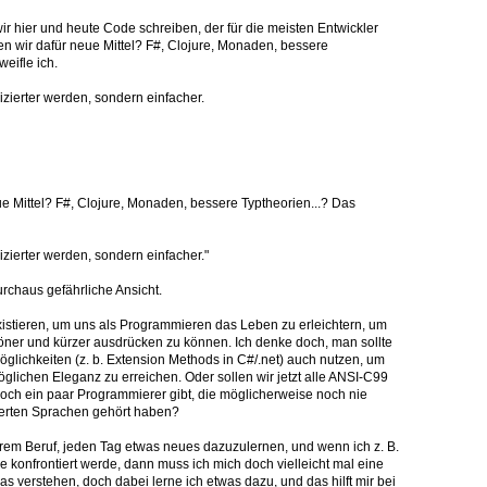
wir hier und heute Code schreiben, der für die meisten Entwickler
hen wir dafür neue Mittel? F#, Clojure, Monaden, bessere
eifle ich.
zierter werden, sondern einfacher.
e Mittel? F#, Clojure, Monaden, bessere Typtheorien...? Das
zierter werden, sondern einfacher."
urchaus gefährliche Ansicht.
istieren, um uns als Programmieren das Leben zu erleichtern, um
höner und kürzer ausdrücken zu können. Ich denke doch, man sollte
glichkeiten (z. b. Extension Methods in C#/.net) auch nutzen, um
möglichen Eleganz zu erreichen. Oder sollen wir jetzt alle ANSI-C99
noch ein paar Programmierer gibt, die möglicherweise noch nie
ierten Sprachen gehört haben?
rem Beruf, jeden Tag etwas neues dazuzulernen, und wenn ich z. B.
 konfrontiert werde, dann muss ich mich doch vielleicht mal eine
s verstehen, doch dabei lerne ich etwas dazu, und das hilft mir bei