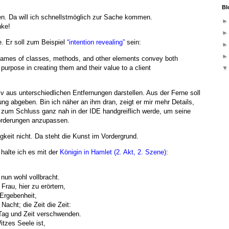
Bl
en. Da will ich schnellstmöglich zur Sache kommen.
nke!
. Er soll zum Beispiel
“intention revealing”
sein:
 names of classes, methods, and other elements convey both
 purpose in creating them and their value to a client
iv aus unterschiedlichen Entfernungen darstellen. Aus der Ferne soll
ung abgeben. Bin ich näher an ihm dran, zeigt er mir mehr Details,
 zum Schluss ganz nah in der IDE handgreiflich werde, um seine
forderungen anzupassen.
gkeit nicht. Da steht die Kunst im Vordergrund.
 halte ich es mit der
Königin in Hamlet (2. Akt, 2. Szene)
:
nun wohl vollbracht.
rau, hier zu erörtern,
Ergebenheit,
acht; die Zeit die Zeit:
Tag und Zeit verschwenden.
tzes Seele ist,