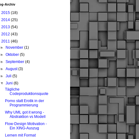
og-Archiv
►
2015
(18)
►
2014
(25)
►
2013
(54)
►
2012
(43)
▼
2011
(46)
►
November
(1)
►
Oktober
(5)
►
September
(4)
►
August
(3)
►
Juli
(5)
▼
Juni
(6)
Tägliche
Codeproduktionsquote
Porno statt Erotik in der
Programmierung
Why UML got it wrong -
Abstraktion vs Modell
Flow-Design Motivation -
Ein XING-Auszug
Lernen mit Format