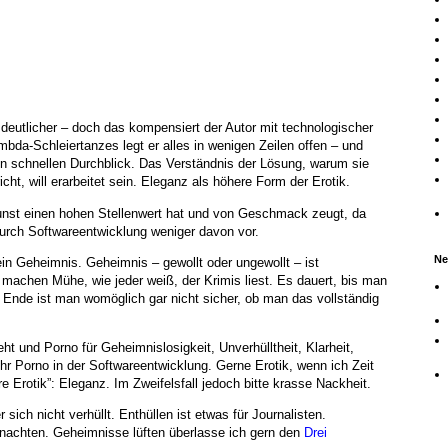
el deutlicher – doch das kompensiert der Autor mit technologischer
mbda-Schleiertanzes legt er alles in wenigen Zeilen offen – und
n schnellen Durchblick. Das Verständnis der Lösung, warum sie
icht, will erarbeitet sein. Eleganz als höhere Form der Erotik.
unst einen hohen Stellenwert hat und von Geschmack zeugt, da
durch Softwareentwicklung weniger davon vor.
Ne
ein Geheimnis. Geheimnis – gewollt oder ungewollt – ist
machen Mühe, wie jeder weiß, der Krimis liest. Es dauert, bis man
 Ende ist man womöglich gar nicht sicher, ob man das vollständig
ht und Porno für Geheimnislosigkeit, Unverhülltheit, Klarheit,
ehr Porno in der Softwareentwicklung. Gerne Erotik, wenn ich Zeit
 Erotik”: Eleganz. Im Zweifelsfall jedoch bitte krasse Nackheit.
 sich nicht verhüllt. Enthüllen ist etwas für Journalisten.
nachten. Geheimnisse lüften überlasse ich gern den
Drei