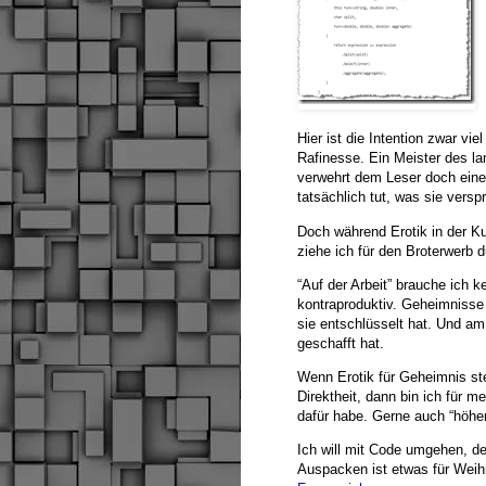
Hier ist die Intention zwar vi
Rafinesse. Ein Meister des la
verwehrt dem Leser doch eine
tatsächlich tut, was sie verspr
Doch während Erotik in der K
ziehe ich für den Broterwerb 
“Auf der Arbeit” brauche ich k
kontraproduktiv. Geheimnisse 
sie entschlüsselt hat. Und am
geschafft hat.
Wenn Erotik für Geheimnis ste
Direktheit, dann bin ich für m
dafür habe. Gerne auch “höhere
Ich will mit Code umgehen, der
Auspacken ist etwas für Weih