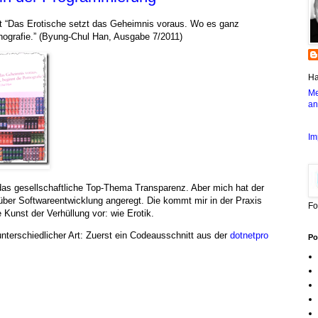
it “Das Erotische setzt das Geheimnis voraus. Wo es ganz
nografie.” (Byung-Chul Han, Ausgabe 7/2011)
Ha
Me
an
Im
 das gesellschaftliche Top-Thema Transparenz. Aber mich hat der
er Softwareentwicklung angeregt. Die kommt mir in der Praxis
Fo
e Kunst der Verhüllung vor: wie Erotik.
unterschiedlicher Art: Zuerst ein Codeausschnitt aus der
dotnetpro
Po