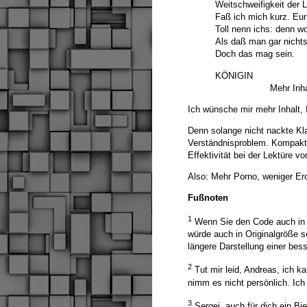
Weitschweifigkeit der L
Faß ich mich kurz. Eur 
Toll nenn ichs: denn wor
Als daß man gar nichts 
Doch das mag sein.
KÖNIGIN
Mehr Inhalt, we
Ich wünsche mir mehr Inhalt, I
Denn solange nicht nackte Klar
Verständnisproblem. Kompakthe
Effektivität bei der Lektüre v
Also: Mehr Porno, weniger Er
Fußnoten
1
Wenn Sie den Code auch in d
würde auch in Originalgröße s
längere Darstellung einer bes
2
Tut mir leid, Andreas, ich ka
nimm es nicht persönlich. Ich
3
Sergej, auch für dich ein Bi