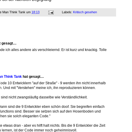
ne Man Think Tank
um
18:13
Labels:
Kritisch gesehen
t gesagt…
e ich alles andere als verschleiernd. Er ist kurz und knackig. Tolle
an Think Tank
hat gesagt…
de 10 Entwicklern "auf der Straße" - 9 werden ihn nicht innerhalb
. Und mit "Verstehen" meine ich, ihn reproduzieren können.
sind nicht zwangsläufig dasselbe wie Verständlichkeit.
ann sind die 9 Entwickler eben schön doof. Sie begreifen einfach
 functions sind. Besser sie setzen sich auf den Hosenboden und
ehen sie solch eleganten Code."
e etwas dran - aber es hilft halt nichts. Bis die 9 Entwickler die Zeit
 lernen, ist der Code immer noch geheimnisvoll.