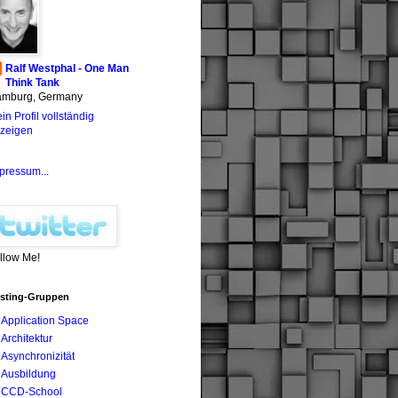
Ralf Westphal - One Man
Think Tank
mburg, Germany
in Profil vollständig
zeigen
pressum...
llow Me!
sting-Gruppen
Application Space
Architektur
Asynchronizität
Ausbildung
CCD-School