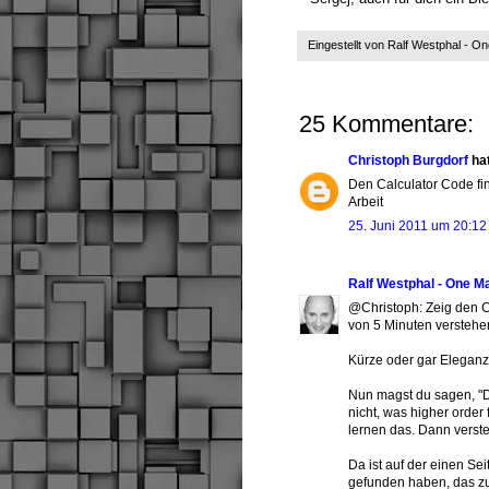
Eingestellt von
Ralf Westphal - O
25 Kommentare:
Christoph Burgdorf
ha
Den Calculator Code find
Arbeit
25. Juni 2011 um 20:12
Ralf Westphal - One M
@Christoph: Zeig den Co
von 5 Minuten verstehen
Kürze oder gar Eleganz 
Nun magst du sagen, "D
nicht, was higher order
lernen das. Dann verst
Da ist auf der einen Seit
gefunden haben, das zu