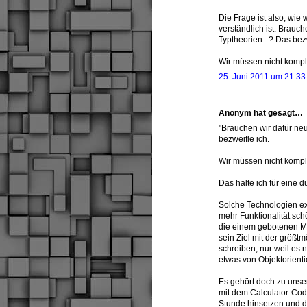
Die Frage ist also, wie 
verständlich ist. Brauc
Typtheorien...? Das bezw
Wir müssen nicht kompli
25. Juni 2011 um 21:33
Anonym hat gesagt…
"Brauchen wir dafür neu
bezweifle ich.
Wir müssen nicht kompli
Das halte ich für eine d
Solche Technologien ex
mehr Funktionalität sc
die einem gebotenen Mö
sein Ziel mit der größt
schreiben, nur weil es 
etwas von Objektorient
Es gehört doch zu unse
mit dem Calculator-Code
Stunde hinsetzen und da