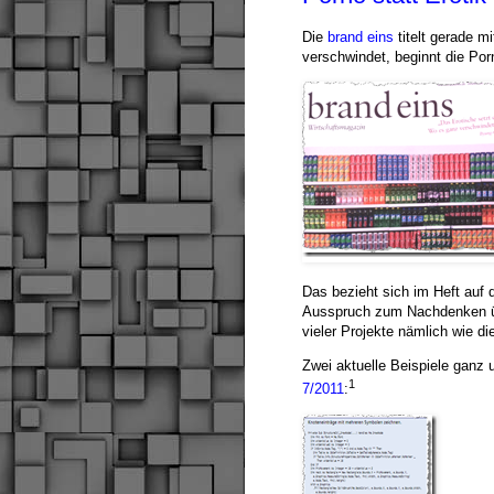
Die
brand eins
titelt gerade m
verschwindet, beginnt die Por
Das bezieht sich im Heft auf
Ausspruch zum Nachdenken üb
vieler Projekte nämlich wie di
Zwei aktuelle Beispiele ganz 
1
7/2011
: