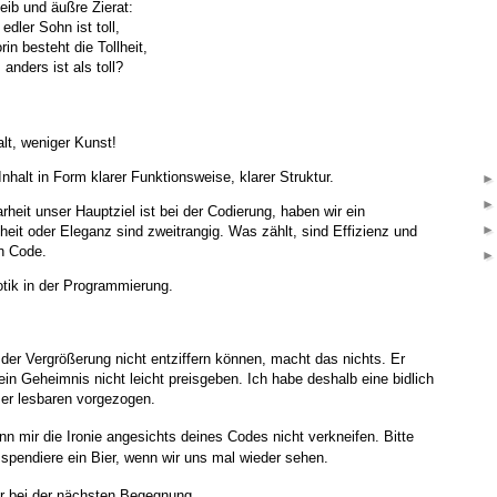
eib und äußre Zierat:
edler Sohn ist toll,
in besteht die Tollheit,
anders ist als toll?
niger Kunst!
nhalt in Form klarer Funktionsweise, klarer Struktur.
heit unser Hauptziel ist bei der Codierung, haben wir ein
it oder Eleganz sind zweitrangig. Was zählt, sind Effizienz und
on Code.
otik in der Programmierung.
er Vergrößerung nicht entziffern können, macht das nichts. Er
ein Geheimnis nicht leicht preisgeben. Ich habe deshalb eine bidlich
ser lesbaren vorgezogen.
nn mir die Ironie angesichts deines Codes nicht verkneifen. Bitte
 spendiere ein Bier, wenn wir uns mal wieder sehen.
er bei der nächsten Begegnung.