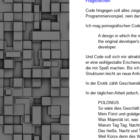
Fragezeichen
.
Code hingegen soll alles zeig
Programmiervorspiel, nein da
Ich mag pornografischen Code
A design in which the
the original developer's
developer.
Und Code soll sich mir attrakt
er eine wohlgestalte Erschein
die mir Spaß machen. Bis ich
Strukturen leicht an neue An
In der Erotik zählt Geschwindi
In der täglichen Arbeit jedoch,
POLONIUS
So wäre dies Geschäft 
Mein Fürst und gnädge F
Was Majestät ist, was 
Warum Tag Tag; Nacht N
Das hieße, Nacht und 
Weil Kürze denn des Wi