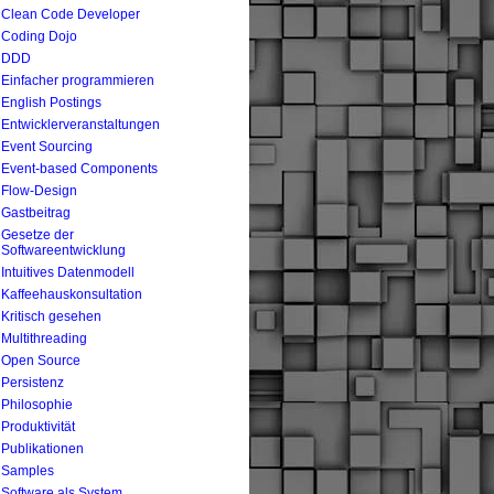
Clean Code Developer
Coding Dojo
DDD
Einfacher programmieren
English Postings
Entwicklerveranstaltungen
Event Sourcing
Event-based Components
Flow-Design
Gastbeitrag
Gesetze der
Softwareentwicklung
Intuitives Datenmodell
Kaffeehauskonsultation
Kritisch gesehen
Multithreading
Open Source
Persistenz
Philosophie
Produktivität
Publikationen
Samples
Software als System