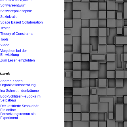
Softwareentwurf
Softwarephilosophie
Soziokratie
Space Based Collaboration
Testen
Theory of Constraints
Tools
Video
Vorgehen bei der
Entwicklung
Zum Lesen empfohlen
tzwerk
Andrea Kaden -
Organisationsberatung
Ina Schmidt - denkräume
BookSchlitzer - eBooks im
Selbstbau
Der kastrierte Schokobär -
Ein online
Fortsetzungsroman als
Experiment