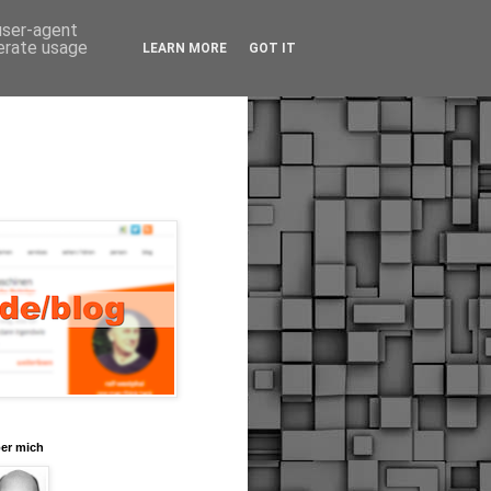
 user-agent
nerate usage
LEARN MORE
GOT IT
er mich