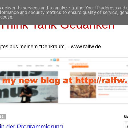
deliver its services and to analyze traffic. Your IP address and
formance and security metrics to ensure quality of service, ge
 abuse.
Think Tank Gedanken
gtes aus meinem "Denkraum" - www.ralfw.de
11
Üb
k in der Programmierung