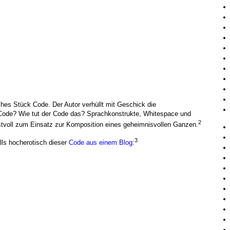
sches Stück Code. Der Autor verhüllt mit Geschick die
Code? Wie tut der Code das? Sprachkonstrukte, Whitespace und
2
ll zum Einsatz zur Komposition eines geheimnisvollen Ganzen.
3
ls hocherotisch dieser
Code aus einem Blog
: