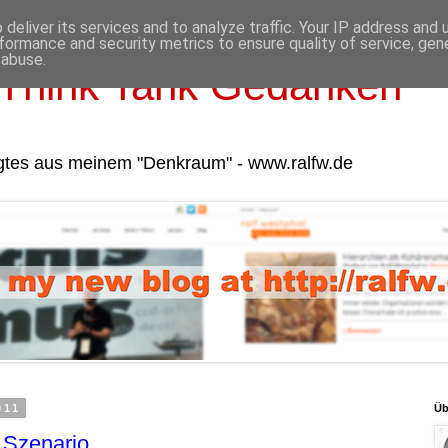
deliver its services and to analyze traffic. Your IP address and
formance and security metrics to ensure quality of service, ge
 abuse.
Think Tank Gedanken
gtes aus meinem "Denkraum" - www.ralfw.de
011
Üb
s Szenario