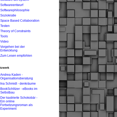
Softwareentwurf
Softwarephilosophie
Soziokratie
Space Based Collaboration
Testen
Theory of Constraints
Tools
Video
Vorgehen bei der
Entwicklung
Zum Lesen empfohlen
tzwerk
Andrea Kaden -
Organisationsberatung
Ina Schmidt - denkräume
BookSchlitzer - eBooks im
Selbstbau
Der kastrierte Schokobär -
Ein online
Fortsetzungsroman als
Experiment