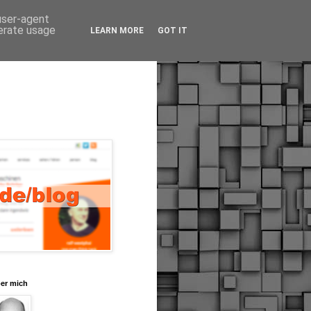
 user-agent
nerate usage
LEARN MORE
GOT IT
er mich