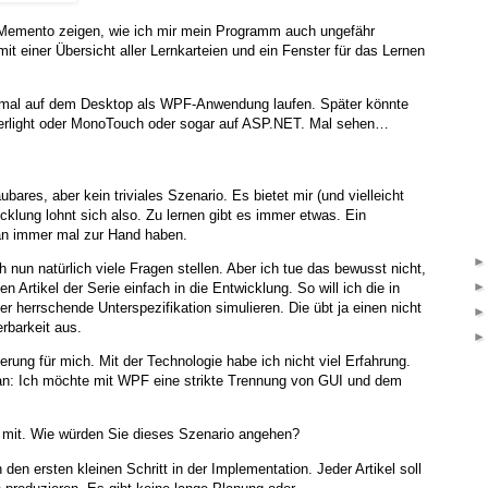
iMemento zeigen, wie ich mir mein Programm auch ungefähr
 mit einer Übersicht aller Lernkarteien und ein Fenster für das Lernen
mal auf dem Desktop als WPF-Anwendung laufen. Später könnte
verlight oder MonoTouch oder sogar auf ASP.NET. Mal sehen…
ubares, aber kein triviales Szenario. Es bietet mir (und vielleicht
cklung lohnt sich also. Zu lernen gibt es immer etwas. Ein
n immer mal zur Hand haben.
 nun natürlich viele Fragen stellen. Aber ich tue das bewusst nicht,
 Artikel der Serie einfach in die Entwicklung. So will ich die in
r herrschende Unterspezifikation simulieren. Die übt ja einen nicht
rbarkeit aus.
rung für mich. Mit der Technologie habe ich nicht viel Erfahrung.
al an: Ich möchte mit WPF eine strikte Trennung von GUI und dem
 mit. Wie würden Sie dieses Szenario angehen?
den ersten kleinen Schritt in der Implementation. Jeder Artikel soll