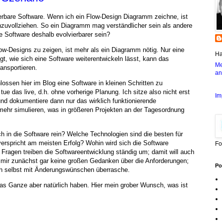
ierbare Software. Wenn ich ein Flow-Design Diagramm zeichne, ist
hzuvollziehen. So ein Diagramm mag verständlicher sein als andere
 Software deshalb evolvierbarer sein?
ow-Designs zu zeigen, ist mehr als ein Diagramm nötig. Nur eine
Ha
t, wie sich eine Software weiterentwickeln lässt, kann das
Me
ansportieren.
an
ossen hier im Blog eine Software in kleinen Schritten zu
 tue das live, d.h. ohne vorherige Planung. Ich sitze also nicht erst
Im
nd dokumentiere dann nur das wirklich funktionierende
elmehr simulieren, was in größeren Projekten an der Tagesordnung
ch in die Software rein? Welche Technologien sind die besten für
rspricht am meisten Erfolg? Wohin wird sich die Software
Fo
Fragen treiben die Softwareentwicklung ständig um; damit will auch
 mir zunächst gar keine großen Gedanken über die Anforderungen;
Po
ich selbst mit Änderungswünschen überrasche.
 Ganze aber natürlich haben. Hier mein grober Wunsch, was ist