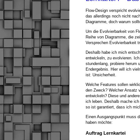
Flow-Design verspricht evolv
das allerdings noch nicht nac
Diagramme, doch warum sollte
Um die Evolvierbarkeit von Fl
Reihe von Diagramme, die zeig
Versprechen Evolvierbarkeit tr
Deshalb habe ich mich entschl
entwickeln, zu evolvieren. Ich
stundenlang, probiere herum u
Endergebnis. Hier will ich vi
ist: Unsicherheit.
Welche Features sollen wirkli
den Zweck? Welcher Ansatz ve
entwickeln? Diese und andere 
ich leben. Deshalb mache ich
so ist garantiert, dass ich m
Einen Ausgangspunkt muss das
haben möchte:
Auftrag Lernkartei