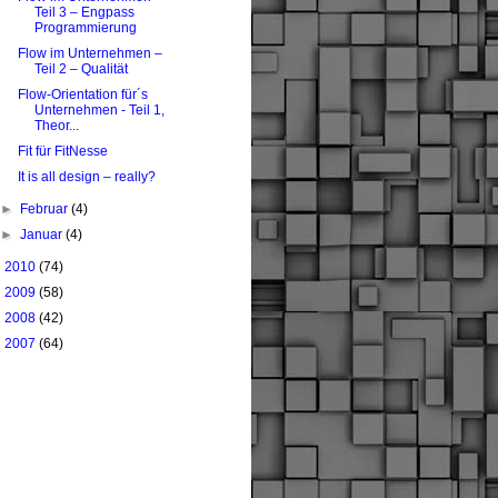
Teil 3 – Engpass
Programmierung
Flow im Unternehmen –
Teil 2 – Qualität
Flow-Orientation für´s
Unternehmen - Teil 1,
Theor...
Fit für FitNesse
It is all design – really?
►
Februar
(4)
►
Januar
(4)
►
2010
(74)
►
2009
(58)
►
2008
(42)
►
2007
(64)