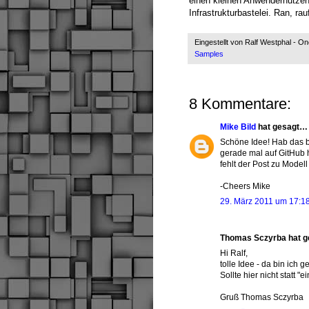
einen kleinen Anwendernutzen
Infrastrukturbastelei. Ran, ra
Eingestellt von
Ralf Westphal - O
Samples
8 Kommentare:
Mike Bild
hat gesagt…
Schöne Idee! Hab das be
gerade mal auf GitHub h
fehlt der Post zu Model
-Cheers Mike
29. März 2011 um 17:1
Thomas Sczyrba hat 
Hi Ralf,
tolle Idee - da bin ich 
Sollte hier nicht statt "
Gruß Thomas Sczyrba