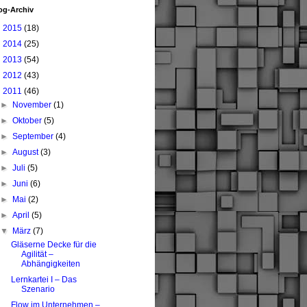
og-Archiv
►
2015
(18)
►
2014
(25)
►
2013
(54)
►
2012
(43)
▼
2011
(46)
►
November
(1)
►
Oktober
(5)
►
September
(4)
►
August
(3)
►
Juli
(5)
►
Juni
(6)
►
Mai
(2)
►
April
(5)
▼
März
(7)
Gläserne Decke für die
Agilität –
Abhängigkeiten
Lernkartei I – Das
Szenario
Flow im Unternehmen –