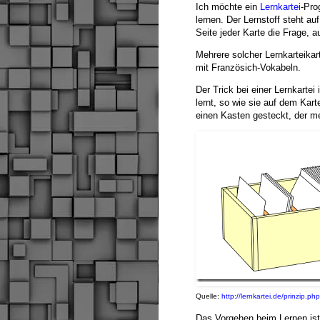
Ich möchte ein
Lernkartei
-Pro
lernen. Der Lernstoff steht a
Seite jeder Karte die Frage, a
Mehrere solcher Lernkarteikar
mit Französich-Vokabeln.
Der Trick bei einer Lernkartei
lernt, so wie sie auf dem Kart
einen Kasten gesteckt, der m
Quelle:
http://lernkartei.de/prinzip.php
Das Vorgehen beim Lernen ist