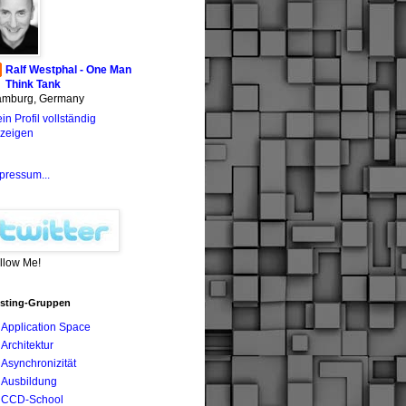
Ralf Westphal - One Man
Think Tank
mburg, Germany
in Profil vollständig
zeigen
pressum...
llow Me!
sting-Gruppen
Application Space
Architektur
Asynchronizität
Ausbildung
CCD-School