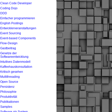
Clean Code Developer
Coding Dojo
DDD
Einfacher programmieren
English Postings
Entwicklerveranstaltungen
Event Sourcing
Event-based Components
Flow-Design
Gastbeitrag
Gesetze der
Softwareentwicklung
Intuitives Datenmodell
Kaffeehauskonsultation
Kritisch gesehen
Multithreading
Open Source
Persistenz
Philosophie
Produktivität
Publikationen
Samples
Software als System