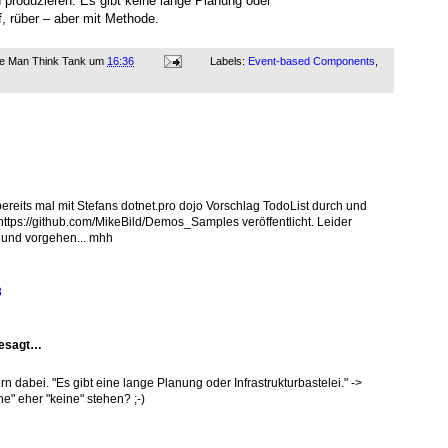
 produzieren. Es gibt keine lange Planung oder
uf, rüber – aber mit Methode.
ne Man Think Tank
um
16:36
Labels:
Event-based Components
,
reits mal mit Stefans dotnet.pro dojo Vorschlag TodoList durch und
ttps://github.com/MikeBild/Demos_Samples veröffentlicht. Leider
l und vorgehen... mhh
8
gesagt…
gern dabei. "Es gibt eine lange Planung oder Infrastrukturbastelei." ->
eine" eher "keine" stehen? ;-)