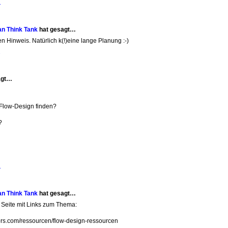
1
an Think Tank
hat gesagt…
 Hinweis. Natürlich k(!)eine lange Planung :-)
2
agt…
Flow-Design finden?
?
1
an Think Tank
hat gesagt…
 Seite mit Links zum Thema:
sors.com/ressourcen/flow-design-ressourcen