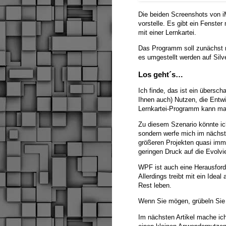
Die beiden Screenshots von 
vorstelle. Es gibt ein Fenster
mit einer Lernkartei.
Das Programm soll zunächst 
es umgestellt werden auf Sil
Los geht´s…
Ich finde, das ist ein überscha
Ihnen auch) Nutzen, die Entwi
Lernkartei-Programm kann ma
Zu diesem Szenario könnte ich
sondern werfe mich im nächsten
größeren Projekten quasi imme
geringen Druck auf die Evolvie
WPF ist auch eine Herausforde
Allerdings treibt mit ein Ide
Rest leben.
Wenn Sie mögen, grübeln Sie
Im nächsten Artikel mache ich 