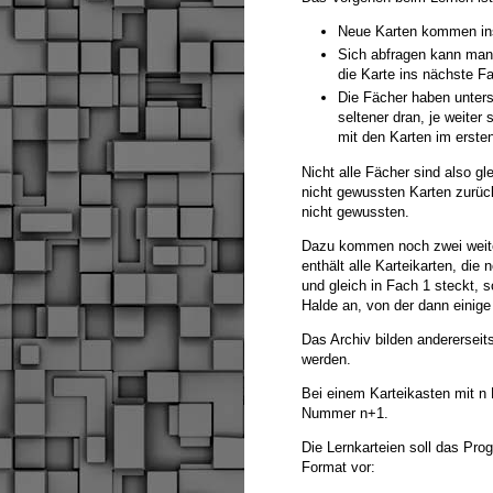
Neue Karten kommen ins
Sich abfragen kann man
die Karte ins nächste Fa
Die Fächer haben unter
seltener dran, je weiter
mit den Karten im erste
Nicht alle Fächer sind also gl
nicht gewussten Karten zurück
nicht gewussten.
Dazu kommen noch zwei weiter
enthält alle Karteikarten, die
und gleich in Fach 1 steckt, s
Halde an, von der dann einige
Das Archiv bilden anderersei
werden.
Bei einem Karteikasten mit n 
Nummer n+1.
Die Lernkarteien soll das Pro
Format vor: