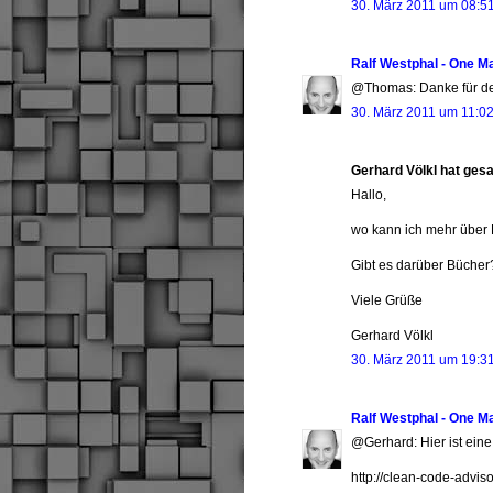
30. März 2011 um 08:5
Ralf Westphal - One M
@Thomas: Danke für den
30. März 2011 um 11:0
Gerhard Völkl hat ges
Hallo,
wo kann ich mehr über 
Gibt es darüber Bücher
Viele Grüße
Gerhard Völkl
30. März 2011 um 19:3
Ralf Westphal - One M
@Gerhard: Hier ist eine
http://clean-code-advi