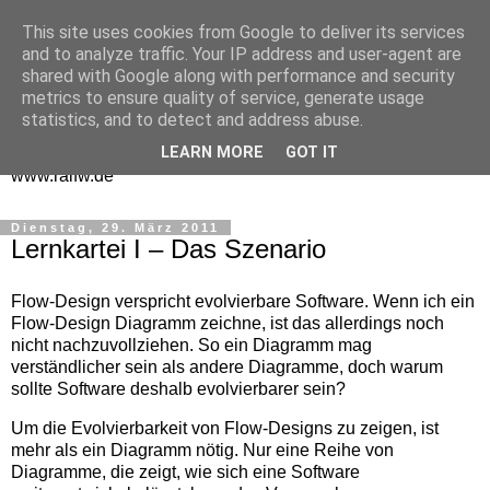
This site uses cookies from Google to deliver its services
One Man Think Tank
and to analyze traffic. Your IP address and user-agent are
shared with Google along with performance and security
Gedanken
metrics to ensure quality of service, generate usage
statistics, and to detect and address abuse.
Spontanes und Überlegtes aus meinem "Denkraum" -
LEARN MORE
GOT IT
www.ralfw.de
Dienstag, 29. März 2011
Lernkartei I – Das Szenario
Flow-Design verspricht evolvierbare Software. Wenn ich ein
Flow-Design Diagramm zeichne, ist das allerdings noch
nicht nachzuvollziehen. So ein Diagramm mag
verständlicher sein als andere Diagramme, doch warum
sollte Software deshalb evolvierbarer sein?
Um die Evolvierbarkeit von Flow-Designs zu zeigen, ist
mehr als ein Diagramm nötig. Nur eine Reihe von
Diagramme, die zeigt, wie sich eine Software