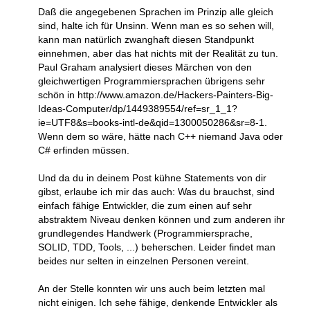
Daß die angegebenen Sprachen im Prinzip alle gleich
sind, halte ich für Unsinn. Wenn man es so sehen will,
kann man natürlich zwanghaft diesen Standpunkt
einnehmen, aber das hat nichts mit der Realität zu tun.
Paul Graham analysiert dieses Märchen von den
gleichwertigen Programmiersprachen übrigens sehr
schön in http://www.amazon.de/Hackers-Painters-Big-
Ideas-Computer/dp/1449389554/ref=sr_1_1?
ie=UTF8&s=books-intl-de&qid=1300050286&sr=8-1.
Wenn dem so wäre, hätte nach C++ niemand Java oder
C# erfinden müssen.
Und da du in deinem Post kühne Statements von dir
gibst, erlaube ich mir das auch: Was du brauchst, sind
einfach fähige Entwickler, die zum einen auf sehr
abstraktem Niveau denken können und zum anderen ihr
grundlegendes Handwerk (Programmiersprache,
SOLID, TDD, Tools, ...) beherschen. Leider findet man
beides nur selten in einzelnen Personen vereint.
An der Stelle konnten wir uns auch beim letzten mal
nicht einigen. Ich sehe fähige, denkende Entwickler als