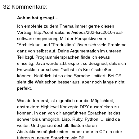
32 Kommentare:
Achim hat gesagt…
Ich empfehle zu dem Thema immer gerne diesen
Vortrag: http://confreaks.net/videos/282-lsrc2010-real-
software-engineering Mit der Perspektive von
"Architektur" und "Produktion" lösen sich viele Probleme
ganz von selbst auf. Deine Argumentation im unteren
Teil bzgl. Programmiersprachen finde ich etwas
einseitig. Java wurde z.B. explizit so designed, daß sich
Entwickler nur schwer "selbst in's Knie" schießen
können. Natürlich ist so eine Sprache limitiert. Bei C#
sieht die Welt schon besser aus, aber noch lange nicht
perfekt.
Was du forderst, ist eigentlich nur die Möglichkeit,
abstraktere Highlevel Konzepte DRY ausdrücken zu
können. In den von dir angeführten Sprachen ist das
schwer bis unmöglich. Lisp, Ruby, Python, ... sind da
weiter. Und genau deshalb fließen deren
Abstraktionsmöglichkeiten immer mehr in C# ein oder
führen zu neuen Sprachen wie F#.