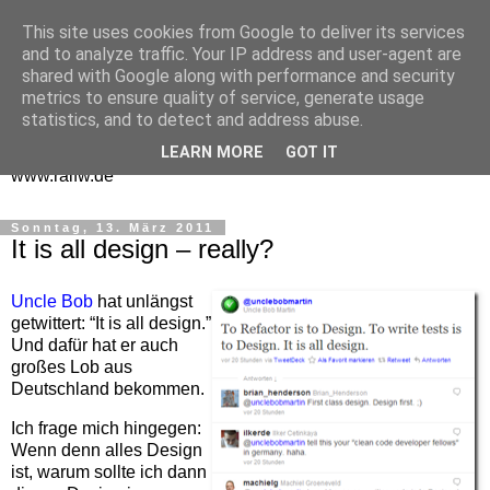
This site uses cookies from Google to deliver its services
One Man Think Tank
and to analyze traffic. Your IP address and user-agent are
shared with Google along with performance and security
Gedanken
metrics to ensure quality of service, generate usage
statistics, and to detect and address abuse.
Spontanes und Überlegtes aus meinem "Denkraum" -
LEARN MORE
GOT IT
www.ralfw.de
Sonntag, 13. März 2011
It is all design – really?
Uncle Bob
hat unlängst
getwittert: “It is all design.”
Und dafür hat er auch
großes Lob aus
Deutschland bekommen.
Ich frage mich hingegen:
Wenn denn alles Design
ist, warum sollte ich dann