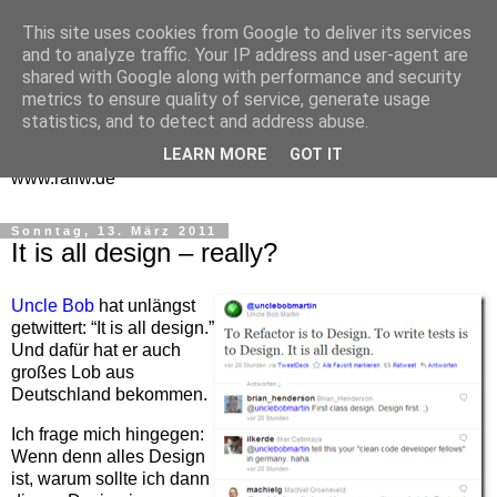
This site uses cookies from Google to deliver its services
One Man Think Tank
and to analyze traffic. Your IP address and user-agent are
shared with Google along with performance and security
Gedanken
metrics to ensure quality of service, generate usage
statistics, and to detect and address abuse.
Spontanes und Überlegtes aus meinem "Denkraum" -
LEARN MORE
GOT IT
www.ralfw.de
Sonntag, 13. März 2011
It is all design – really?
Uncle Bob
hat unlängst
getwittert: “It is all design.”
Und dafür hat er auch
großes Lob aus
Deutschland bekommen.
Ich frage mich hingegen:
Wenn denn alles Design
ist, warum sollte ich dann