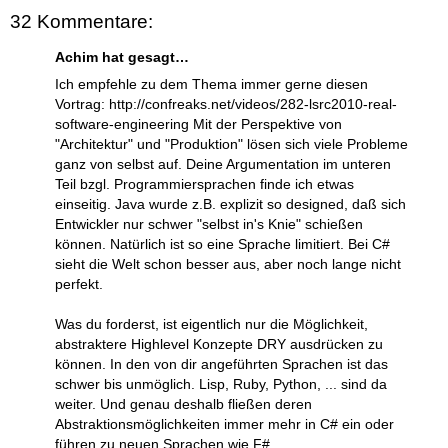
32 Kommentare:
Achim hat gesagt…
Ich empfehle zu dem Thema immer gerne diesen
Vortrag: http://confreaks.net/videos/282-lsrc2010-real-
software-engineering Mit der Perspektive von
"Architektur" und "Produktion" lösen sich viele Probleme
ganz von selbst auf. Deine Argumentation im unteren
Teil bzgl. Programmiersprachen finde ich etwas
einseitig. Java wurde z.B. explizit so designed, daß sich
Entwickler nur schwer "selbst in's Knie" schießen
können. Natürlich ist so eine Sprache limitiert. Bei C#
sieht die Welt schon besser aus, aber noch lange nicht
perfekt.
Was du forderst, ist eigentlich nur die Möglichkeit,
abstraktere Highlevel Konzepte DRY ausdrücken zu
können. In den von dir angeführten Sprachen ist das
schwer bis unmöglich. Lisp, Ruby, Python, ... sind da
weiter. Und genau deshalb fließen deren
Abstraktionsmöglichkeiten immer mehr in C# ein oder
führen zu neuen Sprachen wie F#.