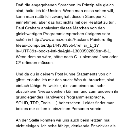
Daß die angegebenen Sprachen im Prinzip alle gleich
sind, halte ich für Unsinn. Wenn man es so sehen will,
kann man natürlich zwanghaft diesen Standpunkt
einnehmen, aber das hat nichts mit der Realität zu tun.
Paul Graham analysiert dieses Märchen von den
gleichwertigen Programmiersprachen übrigens sehr
schön in http://www.amazon.de/Hackers-Painters-Big-
Ideas-Computer/dp/1449389554/ref=sr_1_1?
ie=UTF8&s=books-intl-de&qid=1300050286&sr=8-1.
Wenn dem so wäre, hätte nach C++ niemand Java oder
C# erfinden müssen.
Und da du in deinem Post kühne Statements von dir
gibst, erlaube ich mir das auch: Was du brauchst, sind
einfach fähige Entwickler, die zum einen auf sehr
abstraktem Niveau denken können und zum anderen ihr
grundlegendes Handwerk (Programmiersprache,
SOLID, TDD, Tools, ...) beherschen. Leider findet man
beides nur selten in einzelnen Personen vereint.
An der Stelle konnten wir uns auch beim letzten mal
nicht einigen. Ich sehe fähige, denkende Entwickler als