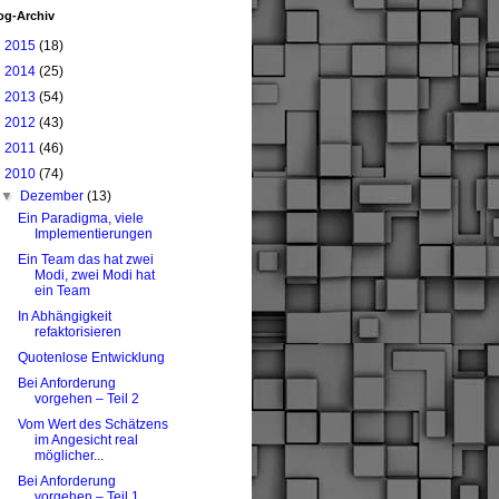
og-Archiv
►
2015
(18)
►
2014
(25)
►
2013
(54)
►
2012
(43)
►
2011
(46)
▼
2010
(74)
▼
Dezember
(13)
Ein Paradigma, viele
Implementierungen
Ein Team das hat zwei
Modi, zwei Modi hat
ein Team
In Abhängigkeit
refaktorisieren
Quotenlose Entwicklung
Bei Anforderung
vorgehen – Teil 2
Vom Wert des Schätzens
im Angesicht real
möglicher...
Bei Anforderung
vorgehen – Teil 1