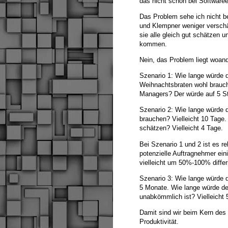
das nicht schon bei Softwaree
Das Problem sehe ich nicht b
und Klempner weniger verschät
sie alle gleich gut schätzen 
kommen.
Nein, das Problem liegt woand
Szenario 1: Wie lange würde 
Weihnachtsbraten wohl brauch
Managers? Der würde auf 5 S
Szenario 2: Wie lange würde 
brauchen? Vielleicht 10 Tage
schätzen? Vielleicht 4 Tage.
Bei Szenario 1 und 2 ist es r
potenzielle Auftragnehmer ei
vielleicht um 50%-100% differi
Szenario 3: Wie lange würde 
5 Monate. Wie lange würde de
unabkömmlich ist? Vielleicht 
Damit sind wir beim Kern des
Produktivität.