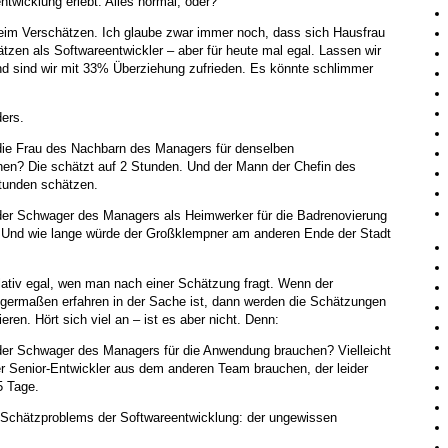
ntwicklung erlebt. Alles normal, oder?
eim Verschätzen. Ich glaube zwar immer noch, dass sich Hausfrau
zen als Softwareentwickler – aber für heute mal egal. Lassen wir
und sind wir mit 33% Überziehung zufrieden. Es könnte schlimmer
ers.
die Frau des Nachbarn des Managers für denselben
en? Die schätzt auf 2 Stunden. Und der Mann der Chefin des
tunden schätzen.
der Schwager des Managers als Heimwerker für die Badrenovierung
. Und wie lange würde der Großklempner am anderen Ende der Stadt
elativ egal, wen man nach einer Schätzung fragt. Wenn der
nigermaßen erfahren in der Sache ist, dann werden die Schätzungen
eren. Hört sich viel an – ist es aber nicht. Denn:
der Schwager des Managers für die Anwendung brauchen? Vielleicht
r Senior-Entwickler aus dem anderen Team brauchen, der leider
5 Tage.
 Schätzproblems der Softwareentwicklung: der ungewissen