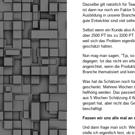
Dasselbe gilt natürlich für Te
ist dann nur noch ein Faktor 5
Ausbildung in unserer Branche 
gute Entwickler sind viel selt
Selbst wenn ein Kunde also An
über 2500 PT bis zu 3200 PT –
weil sich das Problem eigentl
geschätzt hätten.
Nun mag man sagen, “Tja, so i
dagegen: Ist das nicht ein er
angerichtet, wenn die Produkti
Branche thematisiert und kei
Was hat da Schätzen noch für
geschenkt. Mehrere Wochen sta
hellhörig werden. Das passiert
aus 5 Wochen Schätzung 4 Woc
gespart hat, aber nicht das Ge
beschäftigt.
Fassen wir uns alle mal an 
Und dann frage man sich: Wie
stelle ich eigentlich fest, ob