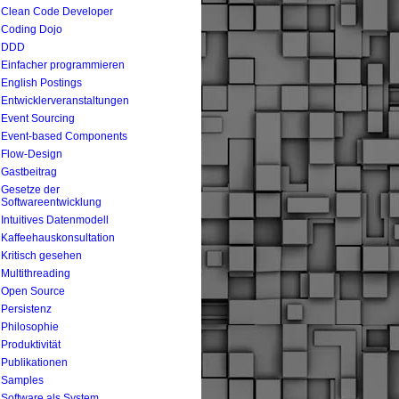
Clean Code Developer
Coding Dojo
DDD
Einfacher programmieren
English Postings
Entwicklerveranstaltungen
Event Sourcing
Event-based Components
Flow-Design
Gastbeitrag
Gesetze der
Softwareentwicklung
Intuitives Datenmodell
Kaffeehauskonsultation
Kritisch gesehen
Multithreading
Open Source
Persistenz
Philosophie
Produktivität
Publikationen
Samples
Software als System