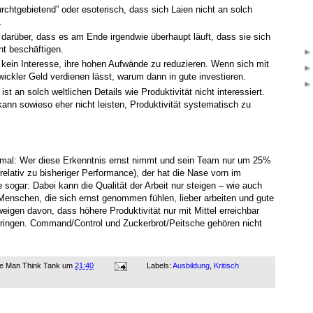
urchtgebietend” oder esoterisch, dass sich Laien nicht an solch
.
h darüber, dass es am Ende irgendwie überhaupt läuft, dass sie sich
ht beschäftigen.
 kein Interesse, ihre hohen Aufwände zu reduzieren. Wenn sich mit
wickler Geld verdienen lässt, warum dann in gute investieren.
st an solch weltlichen Details wie Produktivität nicht interessiert.
kann sowieso eher nicht leisten, Produktivität systematisch zu
mal: Wer diese Erkenntnis ernst nimmt und sein Team nur um 25%
relativ zu bisheriger Performance), der hat die Nase vorn im
sogar: Dabei kann die Qualität der Arbeit nur steigen – wie auch
Menschen, die sich ernst genommen fühlen, lieber arbeiten und gute
eigen davon, dass höhere Produktivität nur mit Mittel erreichbar
 bringen. Command/Control und Zuckerbrot/Peitsche gehören nicht
ne Man Think Tank
um
21:40
Labels:
Ausbildung
,
Kritisch