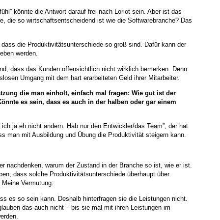
ühl” könnte die Antwort darauf frei nach Loriot sein. Aber ist das
he, die so wirtschaftsentscheidend ist wie die Softwarebranche? Das
, dass die Produktivitätsunterschiede so groß sind. Dafür kann der
geben werden.
end, dass das Kunden offensichtlich nicht wirklich bemerken. Denn
slosen Umgang mit dem hart erarbeiteten Geld ihrer Mitarbeiter.
tzung die man einholt, einfach mal fragen: Wie gut ist der
 Könnte es sein, dass es auch in der halben oder gar einem
n ich ja eh nicht ändern. Hab nur den Entwickler/das Team”, der hat
dass man mit Ausbildung und Übung die Produktivität steigern kann.
ber nachdenken, warum der Zustand in der Branche so ist, wie er ist.
en, dass solche Produktivitätsunterschiede überhaupt über
. Meine Vermutung:
ss es so sein kann. Deshalb hinterfragen sie die Leistungen nicht.
glauben das auch nicht – bis sie mal mit ihren Leistungen im
werden.