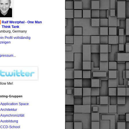
Ralf Westphal - One Man
Think Tank
mburg, Germany
in Profil vollständig
zeigen
pressum...
llow Me!
sting-Gruppen
Application Space
Architektur
Asynchronizität
Ausbildung
CCD-School