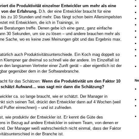
riert die Produktivität einzelner Entwickler um mehr als eine
 von der Erfahrung.
D.h. der eine Entwickler braucht für eine
 bis zu 10 Stunden und mehr. Das fängt schon beim Allersimpelsten
stet mit Entwicklern, die ich in Trainings, in
 Beratungen treffe. Denen gebe ich eine ganz, ganz einfache
nn 30 Sekunden, um sie zu lösen – und andere brauchen mehr als
ine Sache, wo es keine zwei Meinungen gibt und das Ergebnis max.
atürlich auch Produktivitätsunterschiede. Ein Koch mag doppelt so
in Klempner gar dreimal so schnell wie der andere. Im Einzelfall ist
 den langsamen Vertreter einer Zunft gerät – aber eigentlich ist der
igbar gegenüber dem in der Softwarebranche.
Ne
acht für das Schätzen:
Wenn die Produktivität um den Faktor 10
ler schätzt Aufwand… was sagt mir dann die Schätzung?
wickler ca. so lange braucht, wie er schätzt. Der Manager in
kt sich seinen Teil, drückt den Entwickler dann auf 4 Wochen (weil
d Puffer einrechnen) – und ist zufrieden.
t, wie produktiv der Entwickler ist. Er kennt die Güte des
tens in Bezug auf andere Entwickler in seinem Team, von denen er
sind. Der Manager weiß wahrscheinlich nicht einmal, dass der Faktor
itätsunterschied in der Branche ist.