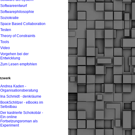
Softwareentwurf
Softwarephilosophie
Soziokratie
Space Based Collaboration
Testen
Theory of Constraints
Tools
Video
Vorgehen bei der
Entwicklung
Zum Lesen empfohlen
tzwerk
Andrea Kaden -
Organisationsberatung
Ina Schmidt - denkräume
BookSchlitzer - eBooks im
Selbstbau
Der kastrierte Schokobär -
Ein online
Fortsetzungsroman als
Experiment