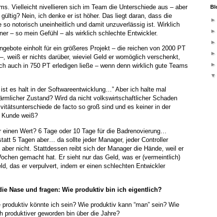
ams. Vielleicht nivellieren sich im Team die Unterschiede aus – aber
Bl
 gültig? Nein, ich denke er ist höher. Das liegt daran, dass die
so notorisch uneinheitlich und damit unzuverlässig ist. Wirklich
ener – so mein Gefühl – als wirklich schlechte Entwickler.
gebote einholt für ein größeres Projekt – die reichen von 2000 PT
, weiß er nichts darüber, wieviel Geld er womöglich verschenkt,
ich auch in 750 PT erledigen ließe – wenn denn wirklich gute Teams
st es halt in der Softwareentwicklung…” Aber ich halte mal
bärmlicher Zustand? Wird da nicht volkswirtschaftlicher Schaden
vitätsunterschiede de facto so groß sind und es keiner in der
n Kunde weiß?
 einen Wert? 6 Tage oder 10 Tage für die Badrenovierung…
tt 5 Tagen aber… da sollte jeder Manager, jeder Controller
 aber nicht. Stattdessen reibt sich der Manager die Hände, weil er
hen gemacht hat. Er sieht nur das Geld, was er (vermeintlich)
ld, das er verpulvert, indem er einen schlechten Entwickler
die Nase und fragen: Wie produktiv bin ich eigentlich?
 produktiv könnte ich sein? Wie produktiv kann “man” sein? Wie
 ich produktiver geworden bin über die Jahre?