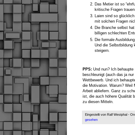
Das Metier ist so “ehrf
kritische Fragen trauen
Laien sind so glücklic
mit solchen Fragen nic
Die Branche selbst hat
billigen schlechten Ent
Die formale Ausbildung i
Und die Selbstbildung 
steigern.
PPS:
Und nun? Ich behaupte 
beschleunigt (auch das ja nur 
Wettbewerb. Und ich behaupte 
die Motivation. Warum? Weil 
Arbeit abliefern. Ganz zu schw
ist, die auch höhere Qualität
zu diesen Mitteln.
Eingestellt von
Ralf Westphal - O
gesehen