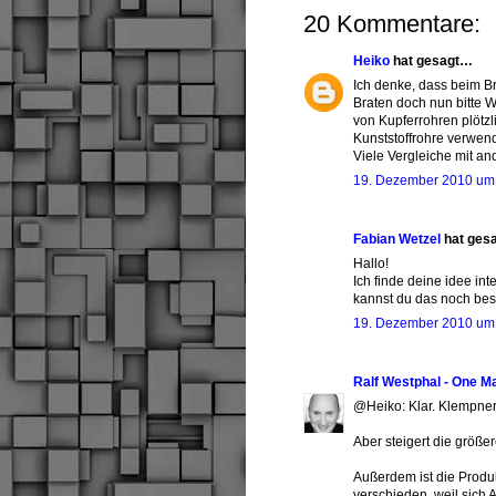
20 Kommentare:
Heiko
hat gesagt…
Ich denke, dass beim B
Braten doch nun bitte 
von Kupferrohren plötz
Kunststoffrohre verwend
Viele Vergleiche mit an
19. Dezember 2010 um
Fabian Wetzel
hat ges
Hallo!
Ich finde deine idee in
kannst du das noch bes
19. Dezember 2010 um
Ralf Westphal - One M
@Heiko: Klar. Klempner 
Aber steigert die größe
Außerdem ist die Produ
verschieden, weil sich 