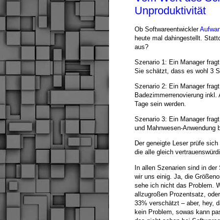
Unproduktivität
Ob Softwareentwickler
Aufwan
heute mal dahingestellt. Sta
aus?
Szenario 1: Ein Manager fragt
Sie schätzt, dass es wohl 3 
Szenario 2: Ein Manager fragt
Badezimmerrenovierung inkl. A
Tage sein werden.
Szenario 3: Ein Manager fragt
und Mahnwesen-Anwendung bra
Der geneigte Leser prüfe sich
die alle gleich vertrauenswür
In allen Szenarien sind in der
wir uns einig. Ja, die Größe
sehe ich nicht das Problem. 
allzugroßen Prozentsatz, ode
33% verschätzt – aber, hey, 
kein Problem, sowas kann pa