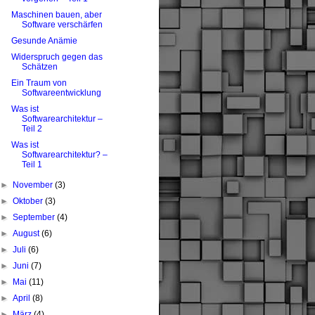
Maschinen bauen, aber
Software verschärfen
Gesunde Anämie
Widerspruch gegen das
Schätzen
Ein Traum von
Softwareentwicklung
Was ist
Softwarearchitektur –
Teil 2
Was ist
Softwarearchitektur? –
Teil 1
►
November
(3)
►
Oktober
(3)
►
September
(4)
►
August
(6)
►
Juli
(6)
►
Juni
(7)
►
Mai
(11)
►
April
(8)
►
März
(4)