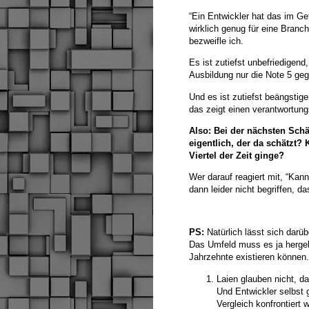
“Ein Entwickler hat das im Gef
wirklich genug für eine Branc
bezweifle ich.
Es ist zutiefst unbefriedigend
Ausbildung nur die Note 5 ge
Und es ist zutiefst beängstig
das zeigt einen verantwortung
Also: Bei der nächsten Schä
eigentlich, der da schätzt?
Viertel der Zeit ginge?
Wer darauf reagiert mit, “Kan
dann leider nicht begriffen, 
PS:
Natürlich lässt sich darü
Das Umfeld muss es ja hergeb
Jahrzehnte existieren können
Laien glauben nicht, da
Und Entwickler selbst 
Vergleich konfrontiert 