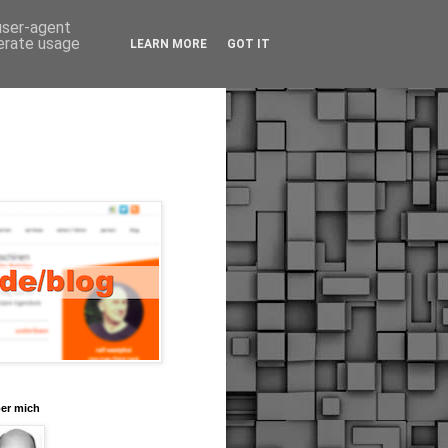
 user-agent
nerate usage
LEARN MORE
GOT IT
er mich