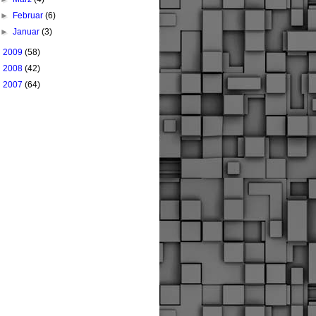
►
Februar
(6)
►
Januar
(3)
►
2009
(58)
►
2008
(42)
►
2007
(64)