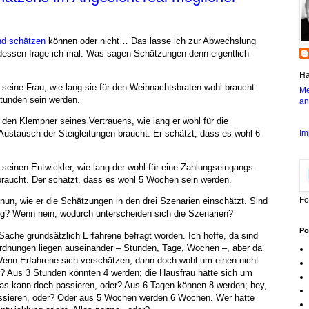
d schätzen
können oder nicht… Das lasse ich zur Abwechslung
ttdessen frage ich mal: Was sagen Schätzungen denn eigentlich
Ha
 seine Frau, wie lang sie für den Weihnachtsbraten wohl braucht.
Me
Stunden sein werden.
an
 den Klempner seines Vertrauens, wie lang er wohl für die
Im
ustausch der Steigleitungen braucht. Er schätzt, dass es wohl 6
 seinen Entwickler, wie lang der wohl für eine Zahlungseingangs-
ucht. Der schätzt, dass es wohl 5 Wochen sein werden.
Fo
 nun, wie er die Schätzungen in den drei Szenarien einschätzt. Sind
dig? Wenn nein, wodurch unterscheiden sich die Szenarien?
Po
 Sache grundsätzlich Erfahrene befragt worden. Ich hoffe, da sind
nordnungen liegen auseinander – Stunden, Tage, Wochen –, aber da
Wenn Erfahrene sich verschätzen, dann doch wohl um einen nicht
r? Aus 3 Stunden könnten 4 werden; die Hausfrau hätte sich um
das kann doch passieren, oder? Aus 6 Tagen können 8 werden; hey,
ssieren, oder? Oder aus 5 Wochen werden 6 Wochen. Wer hätte