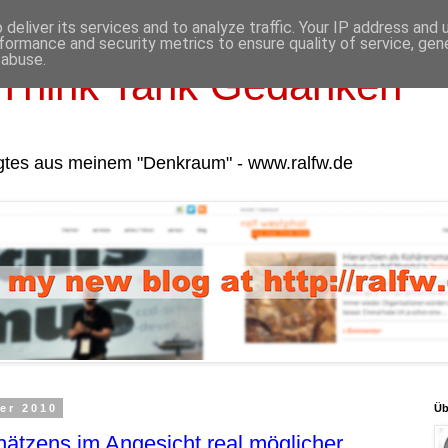
deliver its services and to analyze traffic. Your IP address and
formance and security metrics to ensure quality of service, ge
 abuse.
Think Tank Gedanken
gtes aus meinem "Denkraum" - www.ralfw.de
er 2010
Üb
ätzens im Angesicht real möglicher