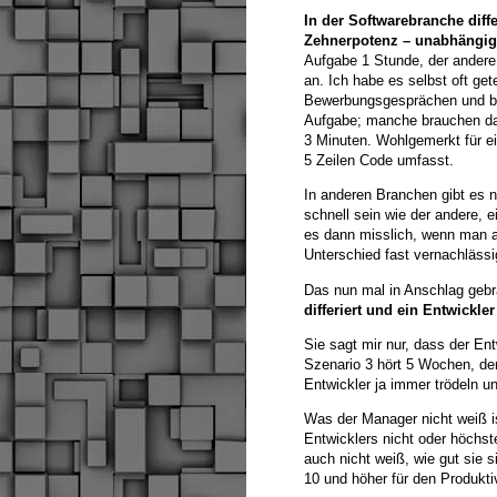
In der Softwarebranche diffe
Zehnerpotenz – unabhängig
Aufgabe 1 Stunde, der andere
an. Ich habe es selbst oft gete
Bewerbungsgesprächen und bei
Aufgabe; manche brauchen da
3 Minuten. Wohlgemerkt für e
5 Zeilen Code umfasst.
In anderen Branchen gibt es n
schnell sein wie der andere, e
es dann misslich, wenn man an
Unterschied fast vernachläss
Das nun mal in Anschlag gebr
differiert und ein Entwick
Sie sagt mir nur, dass der Ent
Szenario 3 hört 5 Wochen, den
Entwickler ja immer trödeln un
Was der Manager nicht weiß is
Entwicklers nicht oder höchs
auch nicht weiß, wie gut sie 
10 und höher für den Produktiv