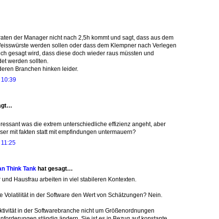
raten der Manager nicht nach 2,5h kommt und sagt, dass aus dem
Weisswürste werden sollen oder dass dem Klempner nach Verlegen
lich gesagt wird, dass diese doch wieder raus müssten und
et werden sollten.
deren Branchen hinken leider.
 10:39
agt…
teressant was die extrem unterschiedliche effizienz angeht, aber
ser mit fakten statt mit empfindungen untermauern?
 11:25
an Think Tank
hat gesagt…
und Hausfrau arbeiten in viel stabileren Kontexten.
re Volatilität in der Software den Wert von Schätzungen? Nein.
ktivität in der Softwarebranche nicht um Größenordnungen
Anforderungen ständig ändern. Sie ist es in Bezug auf konstante