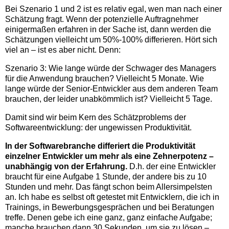
Bei Szenario 1 und 2 ist es relativ egal, wen man nach einer
Schätzung fragt. Wenn der potenzielle Auftragnehmer
einigermaßen erfahren in der Sache ist, dann werden die
Schätzungen vielleicht um 50%-100% differieren. Hört sich
viel an – ist es aber nicht. Denn:
Szenario 3: Wie lange würde der Schwager des Managers
für die Anwendung brauchen? Vielleicht 5 Monate. Wie
lange würde der Senior-Entwickler aus dem anderen Team
brauchen, der leider unabkömmlich ist? Vielleicht 5 Tage.
Damit sind wir beim Kern des Schätzproblems der
Softwareentwicklung: der ungewissen Produktivität.
In der Softwarebranche differiert die Produktivität
einzelner Entwickler um mehr als eine Zehnerpotenz –
unabhängig von der Erfahrung.
D.h. der eine Entwickler
braucht für eine Aufgabe 1 Stunde, der andere bis zu 10
Stunden und mehr. Das fängt schon beim Allersimpelsten
an. Ich habe es selbst oft getestet mit Entwicklern, die ich in
Trainings, in Bewerbungsgesprächen und bei Beratungen
treffe. Denen gebe ich eine ganz, ganz einfache Aufgabe;
manche brauchen dann 30 Sekunden, um sie zu lösen –