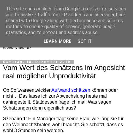
This site uses cookies from Google to deliver its services
One Man Think Tank
and to analyze traffic. Your IP address and user-agent are
shared with Google along with performance and security
Gedanken
metrics to ensure quality of service, generate usage
statistics, and to detect and address abuse.
Spontanes und Überlegtes aus meinem "Denkraum" -
LEARN MORE
GOT IT
www.ralfw.de
Samstag, 18. Dezember 2010
Vom Wert des Schätzens im Angesicht
real möglicher Unproduktivität
Ob Softwareentwickler
Aufwand schätzen
können oder
nicht… Das lasse ich zur Abwechslung heute mal
dahingestellt. Stattdessen frage ich mal: Was sagen
Schätzungen denn eigentlich aus?
Szenario 1: Ein Manager fragt seine Frau, wie lang sie für
den Weihnachtsbraten wohl braucht. Sie schätzt, dass es
wohl 3 Stunden sein werden.