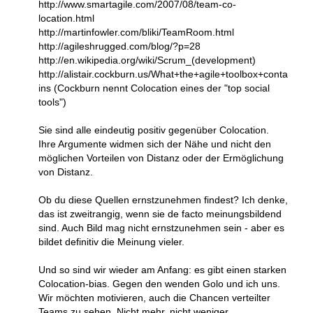
http://www.smartagile.com/2007/08/team-co-
location.html
http://martinfowler.com/bliki/TeamRoom.html
http://agileshrugged.com/blog/?p=28
http://en.wikipedia.org/wiki/Scrum_(development)
http://alistair.cockburn.us/What+the+agile+toolbox+conta
ins (Cockburn nennt Colocation eines der "top social
tools")
Sie sind alle eindeutig positiv gegenüber Colocation.
Ihre Argumente widmen sich der Nähe und nicht den
möglichen Vorteilen von Distanz oder der Ermöglichung
von Distanz.
Ob du diese Quellen ernstzunehmen findest? Ich denke,
das ist zweitrangig, wenn sie de facto meinungsbildend
sind. Auch Bild mag nicht ernstzunehmen sein - aber es
bildet definitiv die Meinung vieler.
Und so sind wir wieder am Anfang: es gibt einen starken
Colocation-bias. Gegen den wenden Golo und ich uns.
Wir möchten motivieren, auch die Chancen verteilter
Teams zu sehen. Nicht mehr, nicht weniger.