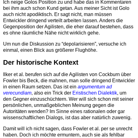
Ich neige Golos Position zu und habe das in Kommentaren
bei ihm auch schon Kund getan. Aus meiner Sicht ist Golo
auch nicht apodiktisch. Er sagt nicht, man müssen
Entwickler dringend verteilt arbeiten lassen. Anders die
Gegenposition der Agilisten, die eher darauf bestehen, dass
es ohne räumliche Nähe nicht wirklich gehe.
Um nun die Diskussion zu “depolarisieren”, versuche ich
einmal, einen Blick aus größerer Flughöhe.
Der historische Kontext
Ilker et al. berufen sich auf die Agilisten von Cockburn über
Fowler bis Beck, die mahnen, man solle dringend Entwickler
in einen Raum setzen. Das ist ein
argumentum ad
verecundiam
, also ein Trick der
Eristischen Dialektik
, um
den Gegner einzuschüchtern. Wer will sich schon mit seiner
persönlichen, unmaßgeblichen Meinung gegen die
Autoritäten wenden? Im Sinne eines rationalen oder gar
wissenschaftlichen Dialogs, ist das aber natürlich zuwenig.
Damit will ich nicht sagen, dass Fowler et al. per se unrecht
haben. Doch ich möchte ermuntern, auch sie als fehlbar