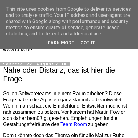
This site uses cookies from Google to deliver its services
One Man Think Tank
and to analyze traffic. Your IP address and user-agent are
shared with Google along with performance and security
Gedanken
metrics to ensure quality of service, generate usage
statistics, and to detect and address abuse.
Spontanes und Überlegtes aus meinem "Denkraum" -
LEARN MORE
GOT IT
www.ralfw.de
Sonntag, 22. August 2010
Nähe oder Distanz, das ist hier die
Frage
Sollen Softwareteams in einem Raum arbeiten? Diese
Frage haben die Agilisten ganz klar mit Ja beantwortet.
Wohin man schaut die Empfehlung, Entwickler möglichst
nah zusammen zu setzen. Vor kurzem hat Martin Fowler
sich daher bemüßigt gesehen, Empfehlungen für die
Gestaltungsfreiräume des
Team Room
zu geben.
Damit könnte doch das Thema ein für alle Mal zur Ruhe