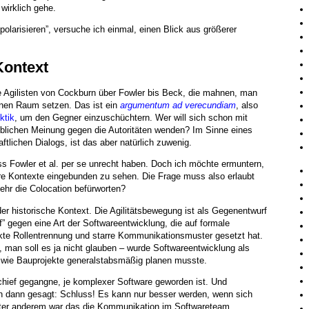
wirklich gehe.
olarisieren”, versuche ich einmal, einen Blick aus größerer
Kontext
 die Agilisten von Cockburn über Fowler bis Beck, die mahnen, man
einen Raum setzen. Das ist ein
argumentum ad verecundiam
, also
ktik
, um den Gegner einzuschüchtern. Wer will sich schon mit
blichen Meinung gegen die Autoritäten wenden? Im Sinne eines
ftlichen Dialogs, ist das aber natürlich zuwenig.
ass Fowler et al. per se unrecht haben. Doch ich möchte ermuntern,
ihre Kontexte eingebunden zu sehen. Die Frage muss also erlaubt
sehr die Colocation befürworten?
 der historische Kontext. Die Agilitätsbewegung ist als Gegenentwurf
f” gegen eine Art der Softwareentwicklung, die auf formale
ikte Rollentrennung und starre Kommunikationsmuster gesetzt hat.
 man soll es ja nicht glauben – wurde Softwareentwicklung als
 wie Bauprojekte generalstabsmäßig planen musste.
chief gegangne, je komplexer Software geworden ist. Und
en dann gesagt: Schluss! Es kann nur besser werden, wenn sich
nter anderem war das die Kommunikation im Softwareteam.