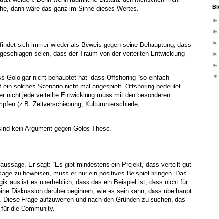
Bl
Nähe, dann wäre das ganz im Sinne dieses Wertes.
indet sich immer wieder als Beweis gegen seine Behauptung, dass
hlgeschlagen seien, dass der Traum von der verteilten Entwicklung
 Golo gar nicht behauptet hat, dass Offshoring “so einfach”
f ein solches Szenario nicht mal angespielt. Offshoring bedeutet
ber nicht jede verteilte Entwicklung muss mit den besonderen
pfen (z.B. Zeitverschiebung, Kulturunterschiede,
 sind kein Argument gegen Golos These.
aussage. Er sagt: “Es gibt mindestens ein Projekt, dass verteilt gut
sage zu beweisen, muss er nur ein positives Beispiel bringen. Das
ik aus ist es unerheblich, dass das ein Beispiel ist, dass nicht für
eine Diskussion darüber beginnen, wie es sein kann, dass überhaupt
ert. Diese Frage aufzuwerfen und nach den Gründen zu suchen, das
 für die Community.