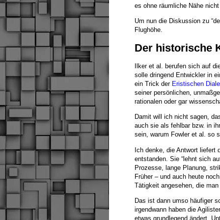
es ohne räumliche Nähe nicht 
Um nun die Diskussion zu “dep
Flughöhe.
Der historische 
Ilker et al. berufen sich auf
solle dringend Entwickler in 
ein Trick der
Eristischen Diale
seiner persönlichen, unmaßge
rationalen oder gar wissenscha
Damit will ich nicht sagen, d
auch sie als fehlbar bzw. in 
sein, warum Fowler et al. so 
Ich denke, die Antwort liefert
entstanden. Sie “lehnt sich au
Prozesse, lange Planung, str
Früher – und auch heute noch,
Tätigkeit angesehen, die man
Das ist dann umso häufiger s
irgendwann haben die Agilist
etwas grundlegend ändert. U