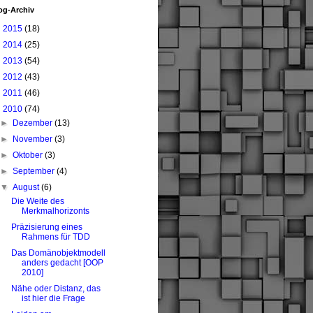
og-Archiv
►
2015
(18)
►
2014
(25)
►
2013
(54)
►
2012
(43)
►
2011
(46)
▼
2010
(74)
►
Dezember
(13)
►
November
(3)
►
Oktober
(3)
►
September
(4)
▼
August
(6)
Die Weite des
Merkmalhorizonts
Präzisierung eines
Rahmens für TDD
Das Domänobjektmodell
anders gedacht [OOP
2010]
Nähe oder Distanz, das
ist hier die Frage