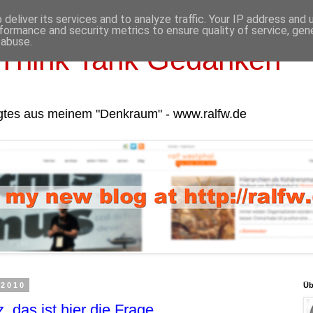
deliver its services and to analyze traffic. Your IP address and
formance and security metrics to ensure quality of service, ge
 abuse.
Think Tank Gedanken
gtes aus meinem "Denkraum" - www.ralfw.de
 2010
Üb
 das ist hier die Frage