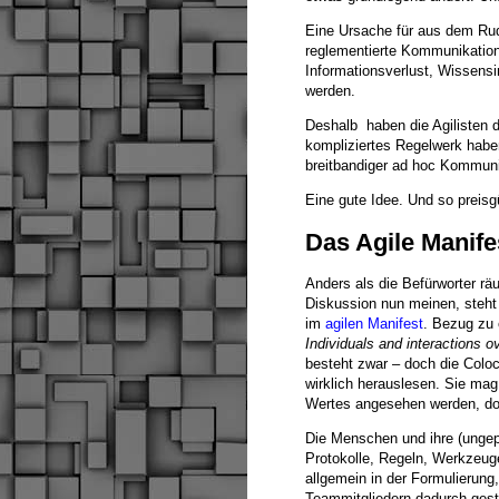
Eine Ursache für aus dem Rude
reglementierte Kommunikatio
Informationsverlust, Wissens
werden.
Deshalb haben die Agilisten 
kompliziertes Regelwerk habe
breitbandiger ad hoc Kommuni
Eine gute Idee. Und so preisgü
Das Agile Manife
Anders als die Befürworter rä
Diskussion nun meinen, steht 
im
agilen Manifest
. Bezug zu 
Individuals and interactions 
besteht zwar – doch die Coloca
wirklich herauslesen. Sie mag 
Wertes angesehen werden, doc
Die Menschen und ihre (ungepl
Protokolle, Regeln, Werkzeuge
allgemein in der Formulierun
Teammitgliedern dadurch ges