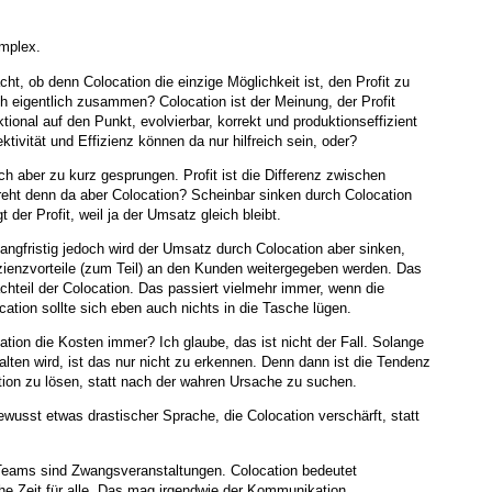
omplex.
ht, ob denn Colocation die einzige Möglichkeit ist, den Profit zu
ch eigentlich zusammen? Colocation ist der Meinung, der Profit
tional auf den Punkt, evolvierbar, korrekt und produktionseffizient
ktivität und Effizienz können da nur hilfreich sein, oder?
ich aber zu kurz gesprungen. Profit ist die Differenz zwischen
ht denn da aber Colocation? Scheinbar sinken durch Colocation
 der Profit, weil ja der Umsatz gleich bleibt.
Langfristig jedoch wird der Umsatz durch Colocation aber sinken,
ffizienzvorteile (zum Teil) an den Kunden weitergegeben werden. Das
Nachteil der Colocation. Das passiert vielmehr immer, wenn die
ocation sollte sich eben auch nichts in die Tasche lügen.
tion die Kosten immer? Ich glaube, das ist nicht der Fall. Solange
lten wird, ist das nur nicht zu erkennen. Denn dann ist die Tendenz
tion zu lösen, statt nach der wahren Ursache zu suchen.
wusst etwas drastischer Sprache, die Colocation verschärft, statt
Teams sind Zwangsveranstaltungen. Colocation bedeutet
he Zeit für alle. Das mag irgendwie der Kommunikation