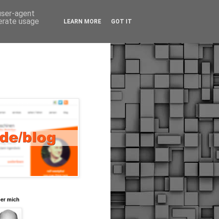
 user-agent
nerate usage
LEARN MORE
GOT IT
er mich