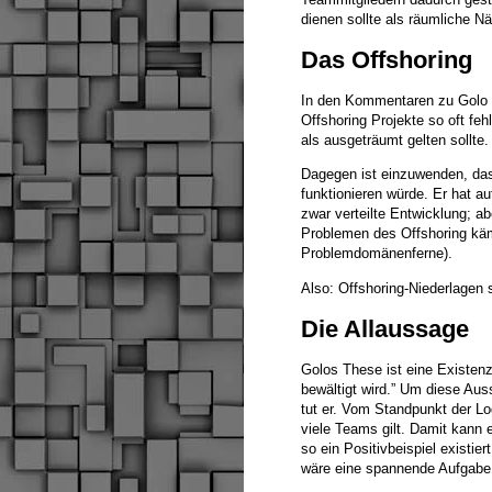
dienen sollte als räumliche 
Das Offshoring
In den Kommentaren zu Golo f
Offshoring Projekte so oft fe
als ausgeträumt gelten sollte.
Dagegen ist einzuwenden, dass
funktionieren würde. Er hat au
zwar verteilte Entwicklung; a
Problemen des Offshoring käm
Problemdomänenferne).
Also: Offshoring-Niederlagen
Die Allaussage
Golos These ist eine Existenz
bewältigt wird.” Um diese Aus
tut er. Vom Standpunkt der Log
viele Teams gilt. Damit kann 
so ein Positivbeispiel existi
wäre eine spannende Aufgabe