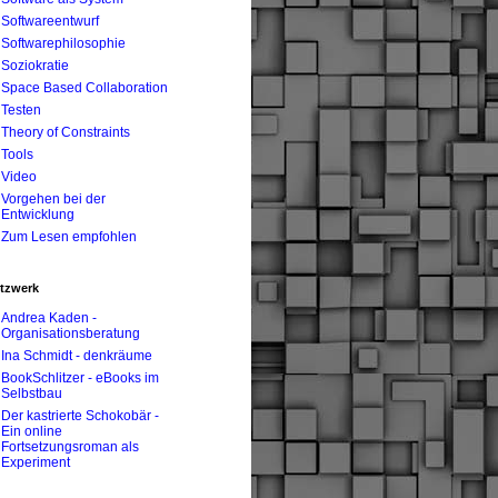
Softwareentwurf
Softwarephilosophie
Soziokratie
Space Based Collaboration
Testen
Theory of Constraints
Tools
Video
Vorgehen bei der
Entwicklung
Zum Lesen empfohlen
tzwerk
Andrea Kaden -
Organisationsberatung
Ina Schmidt - denkräume
BookSchlitzer - eBooks im
Selbstbau
Der kastrierte Schokobär -
Ein online
Fortsetzungsroman als
Experiment