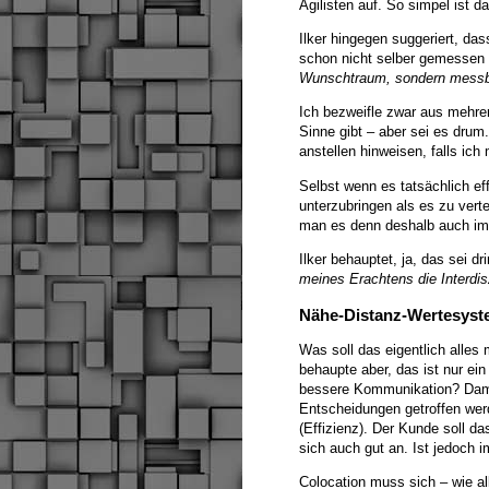
Agilisten auf. So simpel ist da
Ilker hingegen suggeriert, d
schon nicht selber gemessen h
Wunschtraum, sondern messba
Ich bezweifle zwar aus mehr
Sinne gibt – aber sei es dru
anstellen hinweisen, falls ich m
Selbst wenn es tatsächlich ef
unterzubringen als es zu vert
man es denn deshalb auch im
Ilker behauptet, ja, das sei d
meines Erachtens die Interdisz
Nähe-Distanz-Wertesys
Was soll das eigentlich alles
behaupte aber, das ist nur e
bessere Kommunikation? Damit 
Entscheidungen getroffen werde
(Effizienz). Der Kunde soll d
sich auch gut an. Ist jedoch 
Colocation muss sich – wie al