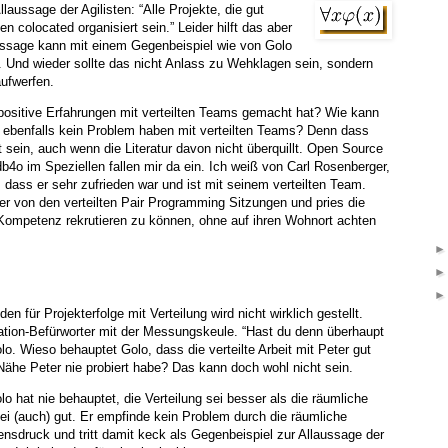
llaussage der Agilisten: “Alle Projekte, die gut
n colocated organisiert sein.” Leider hilft das aber
aussage kann mit einem Gegenbeispiel wie von Golo
. Und wieder sollte das nicht Anlass zu Wehklagen sein, sondern
ufwerfen.
positive Erfahrungen mit verteilten Teams gemacht hat? Wie kann
e ebenfalls kein Problem haben mit verteilten Teams? Denn dass
ft sein, auch wenn die Literatur davon nicht überquillt. Open Source
b4o im Speziellen fallen mir da ein. Ich weiß von Carl Rosenberger,
dass er sehr zufrieden war und ist mit seinem verteilten Team.
r von den verteilten Pair Programming Sitzungen und pries die
 Kompetenz rekrutieren zu können, ohne auf ihren Wohnort achten
n für Projekterfolge mit Verteilung wird nicht wirklich gestellt.
ation-Befürworter mit der Messungskeule. “Hast du denn überhaupt
Golo. Wieso behauptet Golo, dass die verteilte Arbeit mit Peter gut
 Nähe Peter nie probiert habe? Das kann doch wohl nicht sein.
o hat nie behauptet, die Verteilung sei besser als die räumliche
sei (auch) gut. Er empfinde kein Problem durch die räumliche
ensdruck und tritt damit keck als Gegenbeispiel zur Allaussage der