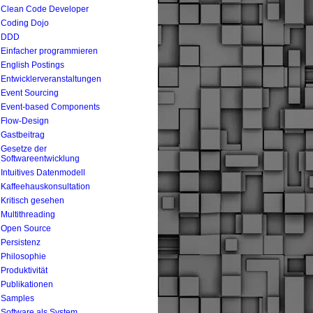
Clean Code Developer
Coding Dojo
DDD
Einfacher programmieren
English Postings
Entwicklerveranstaltungen
Event Sourcing
Event-based Components
Flow-Design
Gastbeitrag
Gesetze der
Softwareentwicklung
Intuitives Datenmodell
Kaffeehauskonsultation
Kritisch gesehen
Multithreading
Open Source
Persistenz
Philosophie
Produktivität
Publikationen
Samples
Software als System