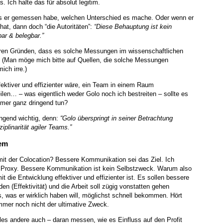
s. Ich halte das für absolut legitim.
ass er gemessen habe, welchen Unterschied es mache. Oder wenn er
at, dann doch “die Autoritäten”:
“Diese Behauptung ist kein
r & belegbar.”
eren Gründen, dass es solche Messungen im wissenschaftlichen
m. (Man möge mich bitte auf Quellen, die solche Messungen
ich irre.)
fektiver und effizienter wäre, ein Team in einem Raum
eilen… – was eigentlich weder Golo noch ich bestreiten – sollte es
mer ganz dringend tun?
ringend wichtig, denn:
“Golo überspringt in seiner Betrachtung
iplinarität agiler Teams.”
tem
 mit der Colocation? Bessere Kommunikation sei das Ziel. Ich
in Proxy. Bessere Kommunikation ist kein Selbstzweck. Warum also
die Entwicklung effektiver und effizienter ist. Es sollen bessere
n (Effektivität) und die Arbeit soll zügig vonstatten gehen
as, was er wirklich haben will, möglichst schnell bekommen. Hört
immer noch nicht der ultimative Zweck.
les andere auch – daran messen, wie es Einfluss auf den Profit