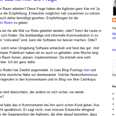
m Raum arbeiten? Diese Frage haben die Agilisten ganz klar mit Ja
ut die Empfehlung, Entwickler möglichst nah zusammen zu setzen.
 sich daher bemüßigt gesehen, Empfehlungen für die
am Room
zu geben.
Ha
in für alle Mal zur Ruhe gebettet werden, oder? Setzt die Leute in
Me
sich finden. Die breitbandige und informelle Kommunikation in so
an
r “colocated” sind, kann die Software nur besser machen. Oder?
n solch einer Umgebung Software entwickelt und fand das gut. Und
Im
loper Praktikum haben wir es auch so gehalten: eine Woche lang
en Raum lernen, planen, implementieren. Da entsteh eine sehr
äre. Ich bin ganz dafür.
lo Roden hat Zweifel angemeldet. In zwei Blog Postings
hier
und
olche räumliche Nähe sei überbewertet. Solcher Nonkonformismus
Fo
rvorgerufen in den Kommentaren und im Blog von Ilker Cetinkaya
Po
e wird überschätzt, der andere ist sich sicher, sie werde
un?
und habe das in Kommentaren bei ihm auch schon Kund getan. Aus
cht apodiktisch. Er sagt nicht, man müssen Entwickler dringend
rs die Gegenposition der Agilisten, die eher darauf bestehen, dass