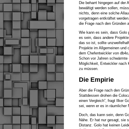
Die beharrt hingegen auf der A
bewältigt werden sollen, müsse
nichts, denn eine solche All
vorgetragen entkräftet werden
die Frage nach den Gründen a
Wie kann es sein, dass Golo 
es sein, dass andere Projekt
das so ist, sollte unzweifelha
Projekte im Allgemeinen und d
dem Chefentwickler von db4o, 
Schon vor Jahren schwärmte e
Möglichkeit, Entwickler nach
zu müssen.
Die Empirie
Aber die Frage nach den Gründe
Stattdessen drohen die Coloc
einen Vergleich”, fragt Ilker 
sei, wenn er es in räumlicher
Doch, das kann sein, denn Gol
Nähe. Er hat nur gesagt, sie 
Distanz. Golo hat keinen Leid