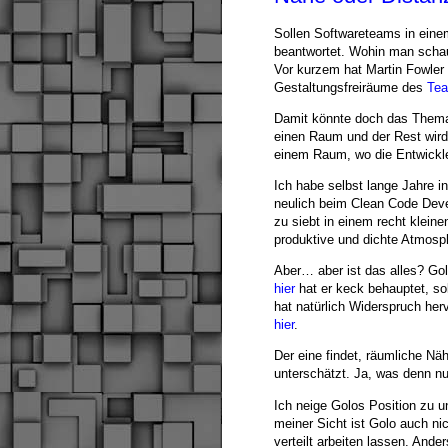
Sollen Softwareteams in eine
beantwortet. Wohin man scha
Vor kurzem hat Martin Fowler
Gestaltungsfreiräume des
Te
Damit könnte doch das Thema e
einen Raum und der Rest wird 
einem Raum, wo die Entwickle
Ich habe selbst lange Jahre i
neulich beim Clean Code Deve
zu siebt in einem recht klein
produktive und dichte Atmosph
Aber… aber ist das alles? Go
hier
hat er keck behauptet, s
hat natürlich Widerspruch he
hier
.
Der eine findet, räumliche Näh
unterschätzt. Ja, was denn n
Ich neige Golos Position zu 
meiner Sicht ist Golo auch ni
verteilt arbeiten lassen. Ande