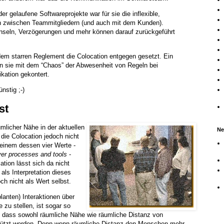
r gelaufene Softwareprojekte war für sie die inflexible,
n zwischen Teammitgliedern (und auch mit dem Kunden).
inseln, Verzögerungen und mehr können darauf zurückgeführt
dem starren Reglement die Colocation entgegen gesetzt. Ein
n sie mit dem “Chaos” der Abwesenheit von Regeln bei
kation gekontert.
nstig ;-)
st
umlicher Nähe in der aktuellen
Ne
die Colocation jedoch nicht
einem dessen vier Werte -
over processes and tools
-
tion lässt sich da nicht
als Interpretation dieses
h nicht als Wert selbst.
anten) Interaktionen über
 zu stellen, ist sogar so
g, dass sowohl räumliche Nähe wie räumliche Distanz von
tützt werden. Denn wenn räumliche Distanz den Menschen mehr