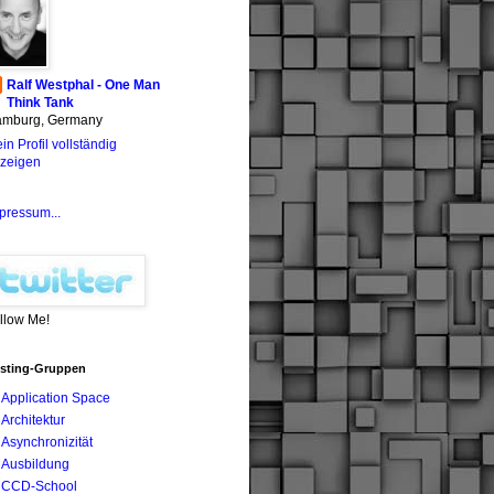
Ralf Westphal - One Man
Think Tank
mburg, Germany
in Profil vollständig
zeigen
pressum...
llow Me!
sting-Gruppen
Application Space
Architektur
Asynchronizität
Ausbildung
CCD-School