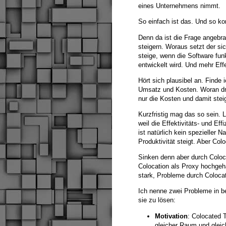
eines Unternehmens nimmt.
So einfach ist das. Und so k
Denn da ist die Frage angebrac
steigern. Woraus setzt der si
steige, wenn die Software funk
entwickelt wird. Und mehr Effe
Hört sich plausibel an. Finde 
Umsatz und Kosten. Woran dre
nur die Kosten und damit steigt
Kurzfristig mag das so sein. 
weil die Effektivitäts- und E
ist natürlich kein spezieller 
Produktivität steigt. Aber Col
Sinken denn aber durch Coloca
Colocation als Proxy hochgeha
stark, Probleme durch Coloca
Ich nenne zwei Probleme in be
sie zu lösen:
Motivation
: Colocated 
gleicher Raum und gleic