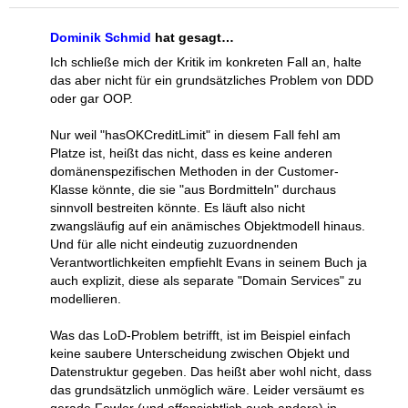
Dominik Schmid
hat gesagt…
Ich schließe mich der Kritik im konkreten Fall an, halte
das aber nicht für ein grundsätzliches Problem von DDD
oder gar OOP.
Nur weil "hasOKCreditLimit" in diesem Fall fehl am
Platze ist, heißt das nicht, dass es keine anderen
domänenspezifischen Methoden in der Customer-
Klasse könnte, die sie "aus Bordmitteln" durchaus
sinnvoll bestreiten könnte. Es läuft also nicht
zwangsläufig auf ein anämisches Objektmodell hinaus.
Und für alle nicht eindeutig zuzuordnenden
Verantwortlichkeiten empfiehlt Evans in seinem Buch ja
auch explizit, diese als separate "Domain Services" zu
modellieren.
Was das LoD-Problem betrifft, ist im Beispiel einfach
keine saubere Unterscheidung zwischen Objekt und
Datenstruktur gegeben. Das heißt aber wohl nicht, dass
das grundsätzlich unmöglich wäre. Leider versäumt es
gerade Fowler (und offensichtlich auch andere) in