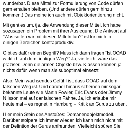
wunderbar. Diese Mittel zur Formulierung von Code dürfen
gern erhalten bleiben. (Und andere dürfen gern hinzu
kommen.) Das meine ich auch mit Objektorientierung nicht.
Mit geht es um, tja, die Anwendung dieser Mittel. Ich habe
sozusagen ein Problem mit ihrer Auslegung. Die Antwort auf
“Was sollen wir mit diesen Mitteln tun?” ist für mich in
einigen Bereichen kontraproduktiv.
Gibt es dafür einen Begriff? Muss ich dann fragen “Ist OOAD
wirklich auf dem richtigen Weg?” Ja, vielleicht wäre das
präziser. Denn die armen Objekte bzw. Klassen können ja
nichts dafür, wenn man sie suboptimal einsetzt.
Also: Mein wachsendes Gefühl ist, dass OOAD auf dem
falschen Weg ist. Und darüber hinaus scheinen mir sogar
bekannte Leute wie Martin Fowler, Eric Evans oder Jimmy
Nilsson mal auf der falschen Fährte. Ja, ich erlaube mir
heute mal – es regnet in Hamburg – Kritik an Gurus zu üben.
Hier mein Stein des Anstoßes: Domänenobjektmodell.
Darüber stolpere ich immer wieder. Ich kann mich nicht mit
der Defintion der Gurus anfreunden. Vielleicht spüren Sie,