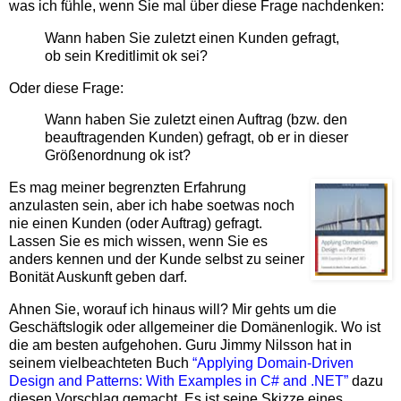
was ich fühle, wenn Sie mal über diese Frage nachdenken:
Wann haben Sie zuletzt einen Kunden gefragt,
ob sein Kreditlimit ok sei?
Oder diese Frage:
Wann haben Sie zuletzt einen Auftrag (bzw. den
beauftragenden Kunden) gefragt, ob er in dieser
Größenordnung ok ist?
Es mag meiner begrenzten Erfahrung
anzulasten sein, aber ich habe soetwas noch
nie einen Kunden (oder Auftrag) gefragt.
Lassen Sie es mich wissen, wenn Sie es
anders kennen und der Kunde selbst zu seiner
Bonität Auskunft geben darf.
Ahnen Sie, worauf ich hinaus will? Mir gehts um die
Geschäftslogik oder allgemeiner die Domänenlogik. Wo ist
die am besten aufgehohen. Guru Jimmy Nilsson hat in
seinem vielbeachteten Buch
“Applying Domain-Driven
Design and Patterns: With Examples in C# and .NET”
dazu
diesen Vorschlag gemacht. Es ist seine Skizze eines