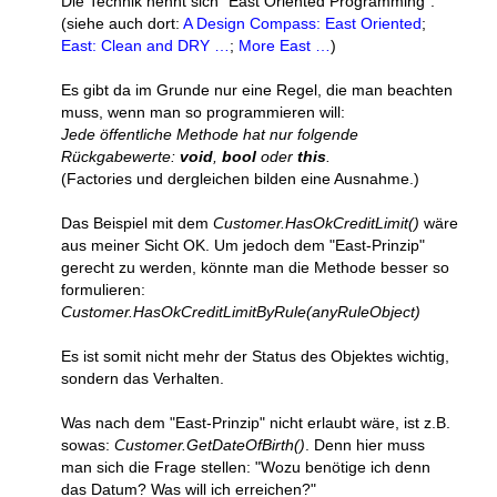
Die Technik nennt sich "East Oriented Programming".
(siehe auch dort:
A Design Compass: East Oriented
;
East: Clean and DRY …
;
More East …
)
Es gibt da im Grunde nur eine Regel, die man beachten
muss, wenn man so programmieren will:
Jede öffentliche Methode hat nur folgende
Rückgabewerte:
void
,
bool
oder
this
.
(Factories und dergleichen bilden eine Ausnahme.)
Das Beispiel mit dem
Customer.HasOkCreditLimit()
wäre
aus meiner Sicht OK. Um jedoch dem "East-Prinzip"
gerecht zu werden, könnte man die Methode besser so
formulieren:
Customer.HasOkCreditLimitByRule(anyRuleObject)
Es ist somit nicht mehr der Status des Objektes wichtig,
sondern das Verhalten.
Was nach dem "East-Prinzip" nicht erlaubt wäre, ist z.B.
sowas:
Customer.GetDateOfBirth()
. Denn hier muss
man sich die Frage stellen: "Wozu benötige ich denn
das Datum? Was will ich erreichen?"