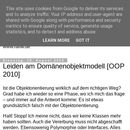
This site uses cookies from Google to deliver its services
One Man Think Tank
and to analyze traffic. Your IP address and user-agent are
shared with Google along with performance and security
Gedanken
metrics to ensure quality of service, generate usage
statistics, and to detect and address abuse.
Spontanes und Überlegtes aus meinem "Denkraum" -
LEARN MORE
GOT IT
www.ralfw.de
Dienstag, 10. August 2010
Leiden am Domänenobjektmodell [OOP
2010]
Ist die Objektorientierung wirklich auf dem richtigen Weg?
Grad habe ich wieder so eine Phase, wo ich mich das frage
– und immer auf die Antwort komme: Es ist etwas
grundsätzlich falsch mit der Objektorientierung.
Halt! Stopp! Ich meine nicht, dass wir keine Klassen mehr
haben sollten. Auch die Vererbung muss nicht abgeschafft
werden. Ebensowenig Polymorphie oder Interfaces. Alles