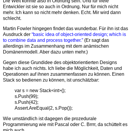
Die Welt könnte also in Ordnung sein. Und für viele
Entwickler ist sie so auch in Ordnung. Nur für mich nicht
mehr. Ich kann so nicht mehr denken. Echt. Mir wird dann
schlecht.
Martin Fowler hingegen findet das wunderbar. Für ihn ist das
Ausdruck der
“basic idea of object-oriented design; which is
to combine data and process together.”
(Er sagt das
allerdings im Zusammenhang mit dem anämischen
Domänenmodell. Aber dazu unten mehr.)
Gegen diese Grundidee des objektorientierten Designs
habe ich auch nichts. Ich liebe die Möglichkeit, Daten und
Operationen auf ihnen zusammenfassen zu können. Einen
Stack so bedienen zu können, ist unschätzbar:
var s = new Stack<int>();
s.Push(99);
s.Push(42);
Assert.AreEqual(2, s.Pop());
Wie umständlich ist dagegen die prozedurale
Programmierung wie mit Pascal oder C. Brrrr, da schüttelt es
mich auch.