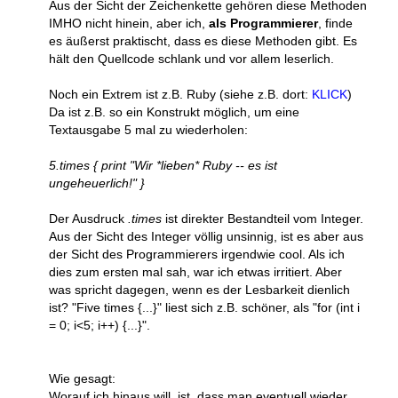
Aus der Sicht der Zeichenkette gehören diese Methoden
IMHO nicht hinein, aber ich,
als Programmierer
, finde
es äußerst praktischt, dass es diese Methoden gibt. Es
hält den Quellcode schlank und vor allem leserlich.
Noch ein Extrem ist z.B. Ruby (siehe z.B. dort:
KLICK
)
Da ist z.B. so ein Konstrukt möglich, um eine
Textausgabe 5 mal zu wiederholen:
5.times { print "Wir *lieben* Ruby -- es ist
ungeheuerlich!" }
Der Ausdruck
.times
ist direkter Bestandteil vom Integer.
Aus der Sicht des Integer völlig unsinnig, ist es aber aus
der Sicht des Programmierers irgendwie cool. Als ich
dies zum ersten mal sah, war ich etwas irritiert. Aber
was spricht dagegen, wenn es der Lesbarkeit dienlich
ist? "Five times {...}" liest sich z.B. schöner, als "for (int i
= 0; i<5; i++) {...}".
Wie gesagt:
Worauf ich hinaus will, ist, dass man eventuell wieder