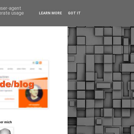
 user-agent
nerate usage
LEARN MORE
GOT IT
er mich