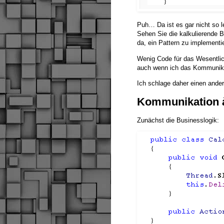
Puh… Da ist es gar nicht so le
Sehen Sie die kalkulierende 
da, ein Pattern zu implementi
Wenig Code für das Wesentliche
auch wenn ich das Kommunikat
Ich schlage daher einen ander
Kommunikation 
Zunächst die Businesslogik: