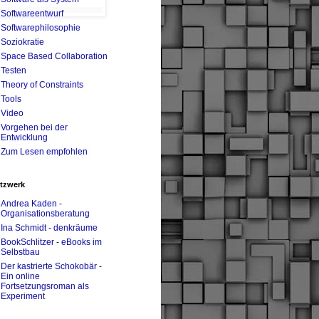
Softwareentwurf
Softwarephilosophie
Soziokratie
Space Based Collaboration
Testen
Theory of Constraints
Tools
Video
Vorgehen bei der
Entwicklung
Zum Lesen empfohlen
tzwerk
Andrea Kaden -
Organisationsberatung
Ina Schmidt - denkräume
BookSchlitzer - eBooks im
Selbstbau
Der kastrierte Schokobär -
Ein online
Fortsetzungsroman als
Experiment