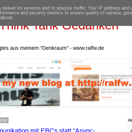
deliver its services and to analyze traffic. Your IP address and
formance and security metrics to ensure quality of service, ge
 abuse.
Think Tank Gedanken
gtes aus meinem "Denkraum" - www.ralfw.de
010
Üb
nikation mit EBCs statt “Async-