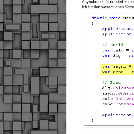
Asynchronizität erfodert kein
ich für den wesentlichen Vort