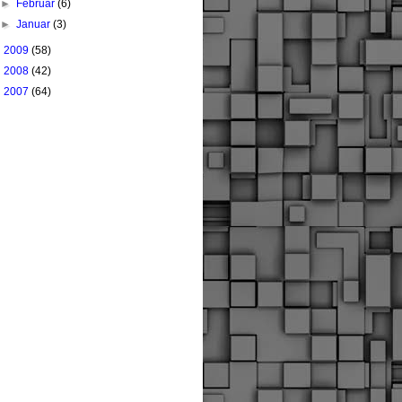
►
Februar
(6)
►
Januar
(3)
►
2009
(58)
►
2008
(42)
►
2007
(64)