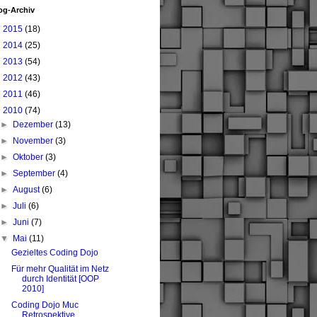
og-Archiv
►
2015
(18)
►
2014
(25)
►
2013
(54)
►
2012
(43)
►
2011
(46)
▼
2010
(74)
►
Dezember
(13)
►
November
(3)
►
Oktober
(3)
►
September
(4)
►
August
(6)
►
Juli
(6)
►
Juni
(7)
▼
Mai
(11)
Gezieltes Coding Dojo
Für mehr Qualität im Netz
durch Identität [OOP
2010]
Coding Dojo Muc
Retrospektive