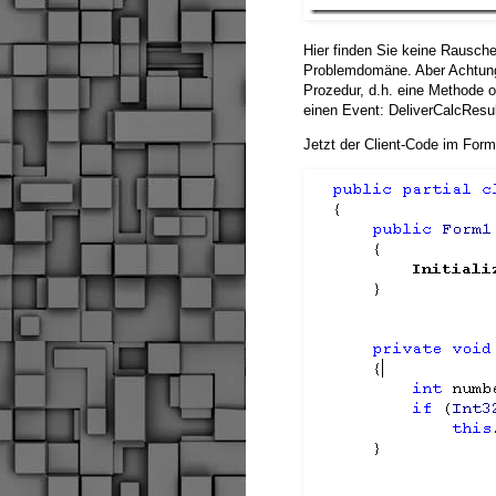
Hier finden Sie keine Rausche
Problemdomäne. Aber Achtung:
Prozedur, d.h. eine Methode 
einen Event: DeliverCalcResul
Jetzt der Client-Code im Form