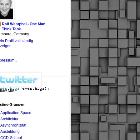
Ralf Westphal - One Man
Think Tank
mburg, Germany
in Profil vollständig
zeigen
pressum...
llow Me!
sting-Gruppen
Application Space
Architektur
Asynchronizität
Ausbildung
CCD-School