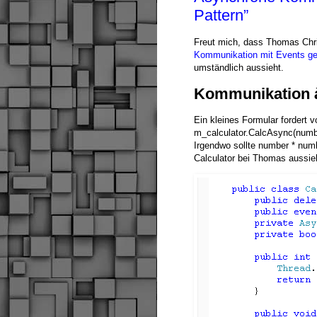
Pattern”
Freut mich, dass Thomas Chri
Kommunikation mit Events g
umständlich aussieht.
Kommunikation à
Ein kleines Formular fordert v
m_calculator.CalcAsync(numbe
Irgendwo sollte number * num
Calculator bei Thomas aussie