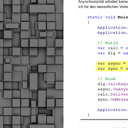
Asynchronizität erfodert kein
ich für den wesentlichen Vort