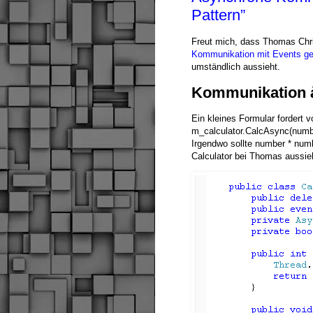
Pattern”
Freut mich, dass Thomas Chri
Kommunikation mit Events g
umständlich aussieht.
Kommunikation à
Ein kleines Formular fordert v
m_calculator.CalcAsync(numbe
Irgendwo sollte number * num
Calculator bei Thomas aussie