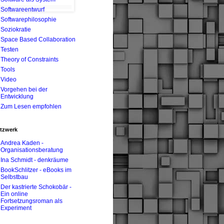
Softwareentwurf
Softwarephilosophie
Soziokratie
Space Based Collaboration
Testen
Theory of Constraints
Tools
Video
Vorgehen bei der
Entwicklung
Zum Lesen empfohlen
tzwerk
Andrea Kaden -
Organisationsberatung
Ina Schmidt - denkräume
BookSchlitzer - eBooks im
Selbstbau
Der kastrierte Schokobär -
Ein online
Fortsetzungsroman als
Experiment