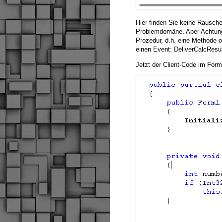
Hier finden Sie keine Rausche
Problemdomäne. Aber Achtung:
Prozedur, d.h. eine Methode 
einen Event: DeliverCalcResul
Jetzt der Client-Code im Form