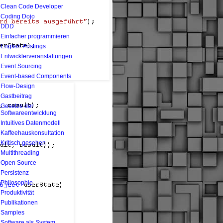
Clean Code Developer
Coding Dojo
DDD
Einfacher programmieren
English Postings
Entwicklerveranstaltungen
Event Sourcing
Event-based Components
Flow-Design
Gastbeitrag
Gesetze der
Softwareentwicklung
Intuitives Datenmodell
Kaffeehauskonsultation
Kritisch gesehen
Multithreading
Open Source
Persistenz
Philosophie
Produktivität
Publikationen
Samples
Software als System