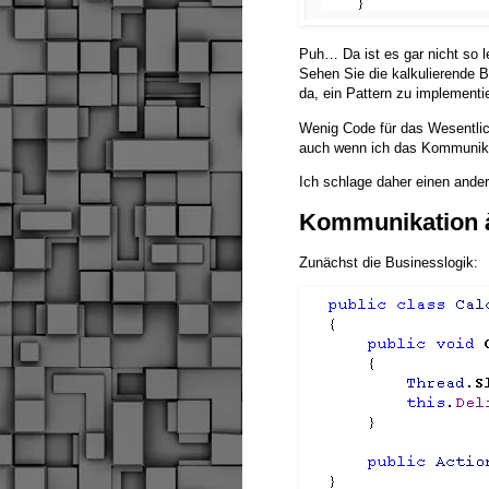
Puh… Da ist es gar nicht so le
Sehen Sie die kalkulierende 
da, ein Pattern zu implementi
Wenig Code für das Wesentliche
auch wenn ich das Kommunikat
Ich schlage daher einen ander
Kommunikation 
Zunächst die Businesslogik: