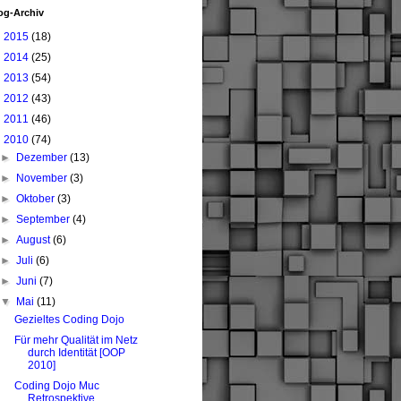
og-Archiv
►
2015
(18)
►
2014
(25)
►
2013
(54)
►
2012
(43)
►
2011
(46)
▼
2010
(74)
►
Dezember
(13)
►
November
(3)
►
Oktober
(3)
►
September
(4)
►
August
(6)
►
Juli
(6)
►
Juni
(7)
▼
Mai
(11)
Gezieltes Coding Dojo
Für mehr Qualität im Netz
durch Identität [OOP
2010]
Coding Dojo Muc
Retrospektive