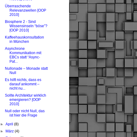
Überraschende
Relevanzwellen [OOP
2010]
Biosphere 2 - Sind
Wissensinseln “böse”?
[OOP 2010]
Kaffeehauskonsultation
in München
Asynchrone
Kommunikation mit
EBCs statt “Async-
Pat...
Nullonade – Monade statt
Null
Es hilft nichts, dass es
darauf ankommt –
nicht nu...
Sollte Architektur wirklich
emergieren? [OOP
2010]
Null oder nicht Null, das
ist hier die Frage
►
April
(8)
►
März
(4)