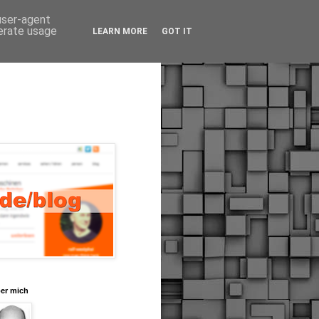
 user-agent
nerate usage
LEARN MORE
GOT IT
er mich