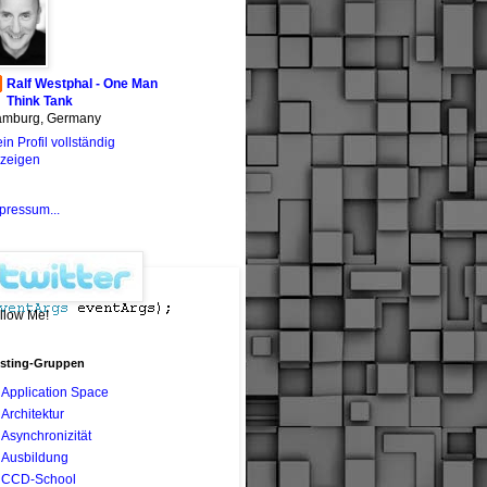
Ralf Westphal - One Man
Think Tank
mburg, Germany
in Profil vollständig
zeigen
pressum...
llow Me!
sting-Gruppen
Application Space
Architektur
Asynchronizität
Ausbildung
CCD-School