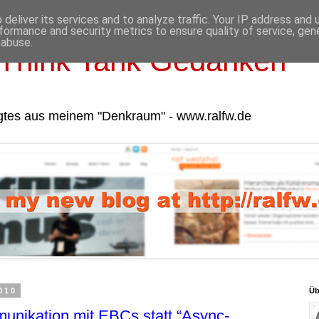
deliver its services and to analyze traffic. Your IP address and
formance and security metrics to ensure quality of service, ge
 abuse.
Think Tank Gedanken
gtes aus meinem "Denkraum" - www.ralfw.de
010
Üb
nikation mit EBCs statt “Async-