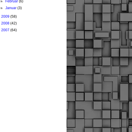
►
Februar
(6)
►
Januar
(3)
►
2009
(58)
►
2008
(42)
►
2007
(64)