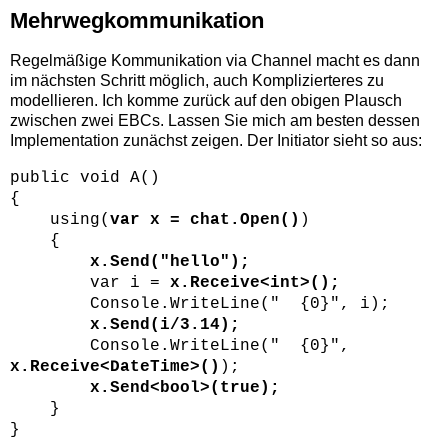
Mehrwegkommunikation
Regelmäßige Kommunikation via Channel macht es dann
im nächsten Schritt möglich, auch Komplizierteres zu
modellieren. Ich komme zurück auf den obigen Plausch
zwischen zwei EBCs. Lassen Sie mich am besten dessen
Implementation zunächst zeigen. Der Initiator sieht so aus:
public void A()
{
using(
var x = chat.Open()
)
{
x.Send("hello");
var i =
x.Receive<int>();
Console.WriteLine(" {0}", i);
x.Send(i/3.14);
Console.WriteLine(" {0}",
x.Receive<DateTime>()
);
x.Send<bool>(true);
}
}