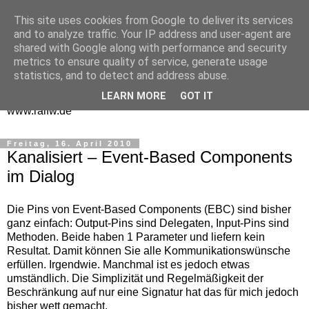
This site uses cookies from Google to deliver its services
One Man Think Tank
and to analyze traffic. Your IP address and user-agent are
shared with Google along with performance and security
Gedanken
metrics to ensure quality of service, generate usage
statistics, and to detect and address abuse.
Spontanes und Überlegtes aus meinem "Denkraum" -
LEARN MORE
GOT IT
www.ralfw.de
Freitag, 16. April 2010
Kanalisiert – Event-Based Components
im Dialog
Die Pins von Event-Based Components (EBC) sind bisher
ganz einfach: Output-Pins sind Delegaten, Input-Pins sind
Methoden. Beide haben 1 Parameter und liefern kein
Resultat. Damit können Sie alle Kommunikationswünsche
erfüllen. Irgendwie. Manchmal ist es jedoch etwas
umständlich. Die Simplizität und Regelmäßigkeit der
Beschränkung auf nur eine Signatur hat das für mich jedoch
bisher wett gemacht.