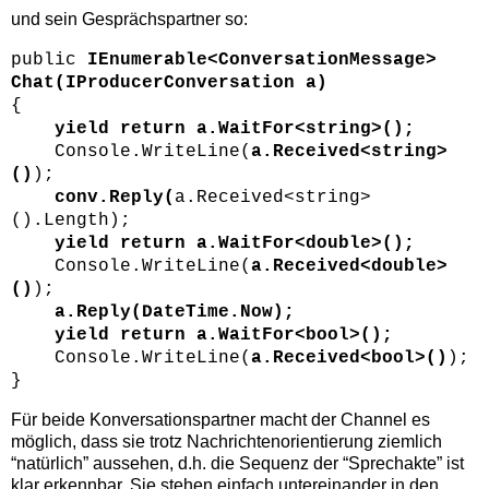
und sein Gesprächspartner so:
public
IEnumerable<ConversationMessage>
Chat(IProducerConversation a)
{
yield return a.WaitFor<string>();
Console.WriteLine(
a.Received<string>
()
);
conv.Reply(
a.Received<string>
().Length);
yield return a.WaitFor<double>();
Console.WriteLine(
a.Received<double>
()
);
a.Reply(DateTime.Now);
yield return a.WaitFor<bool>();
Console.WriteLine(
a.Received<bool>()
);
}
Für beide Konversationspartner macht der Channel es
möglich, dass sie trotz Nachrichtenorientierung ziemlich
“natürlich” aussehen, d.h. die Sequenz der “Sprechakte” ist
klar erkennbar. Sie stehen einfach untereinander in den