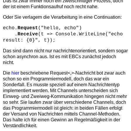
Das ist zwar immer noch ein zweischrittiger Prozess, doch
der ist einem Funktionsaufruf noch recht nahe.
Oder Sie verlagern die Verarbeitung in eine Continuation:
echo.
Request
("hello, echo")
.
Receive
(t => Console.WriteLine("echo
result: {0}", t));
Das sind dann nicht nur nachrichtenorientiert, sondern sogar
schon asynchron aus. Ist es mit EBCs zunächst jedoch
nicht.
Die
hier
beschriebene Request<,>-Nachricht bot zwar auch
schon so ein Programmiermodell, doch das war ein
Sonderfall. Es musste speziell auf einem Nachrichtentyp
implementiert werden. Mit Channels unterscheiden sich
Einweg- und Zweiweg-Kommunikation hingegen nicht mehr
so sehr. Sie laufen zwar über verschiedene Channels, doch
das Programmiermodell ist gleich: in beiden Fällen erfolgt
der Versand von Nachrichten mittels Channel-Methoden.
Das halte ich für einen Gewinn an Regelmäßigkeit in der
Verständlichkeit.