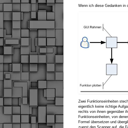
Wenn ich diese Gedanken in die
Zwei Funktionseinheiten stec
eigentlich keine richtige Aufg
rechts von ihnen gegenüber ihr
Funktionseinheiten, von dene
Formel übersetzen und übergib
zuerst den Scanner auf, die F