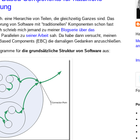
rung
.h. eine Hierarchie von Teilen, die gleichzeitig Ganzes sind. Das
erung von Software mit “traditionellen” Komponenten schon fast
ch schrieb mich jemand zu meiner
Blogserie über das
Ha
r Parallelen zu
seiner Arbeit
sah. Da habe dann versucht, meinen
t-Based Components (EBC) die damaligen Gedanken anzuschließen.
Me
an
agramme für
die grundsätzliche Struktur von Software
aus:
Im
Fo
Po