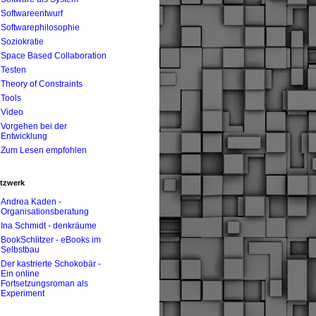
Softwareentwurf
Softwarephilosophie
Soziokratie
Space Based Collaboration
Testen
Theory of Constraints
Tools
Video
Vorgehen bei der
Entwicklung
Zum Lesen empfohlen
tzwerk
Andrea Kaden -
Organisationsberatung
Ina Schmidt - denkräume
BookSchlitzer - eBooks im
Selbstbau
Der kastrierte Schokobär -
Ein online
Fortsetzungsroman als
Experiment