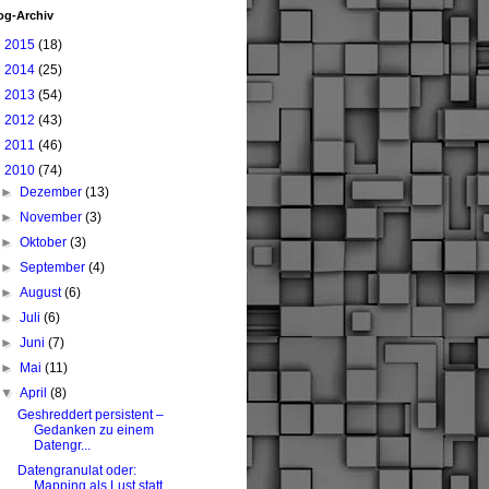
og-Archiv
►
2015
(18)
►
2014
(25)
►
2013
(54)
►
2012
(43)
►
2011
(46)
▼
2010
(74)
►
Dezember
(13)
►
November
(3)
►
Oktober
(3)
►
September
(4)
►
August
(6)
►
Juli
(6)
►
Juni
(7)
►
Mai
(11)
▼
April
(8)
Geshreddert persistent –
Gedanken zu einem
Datengr...
Datengranulat oder:
Mapping als Lust statt