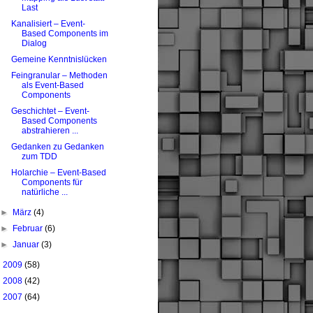
Last
Kanalisiert – Event-
Based Components im
Dialog
Gemeine Kenntnislücken
Feingranular – Methoden
als Event-Based
Components
Geschichtet – Event-
Based Components
abstrahieren ...
Gedanken zu Gedanken
zum TDD
Holarchie – Event-Based
Components für
natürliche ...
►
März
(4)
►
Februar
(6)
►
Januar
(3)
►
2009
(58)
►
2008
(42)
►
2007
(64)