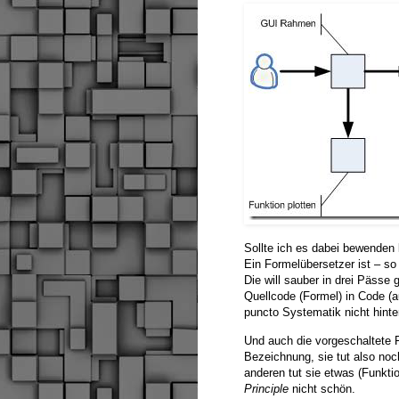
Sollte ich es dabei bewenden 
Ein Formelübersetzer ist – so
Die will sauber in drei Pässe 
Quellcode (Formel) in Code (a
puncto Systematik nicht hinte
Und auch die vorgeschaltete Fu
Bezeichnung, sie tut also noc
anderen tut sie etwas (Funkt
Principle
nicht schön.