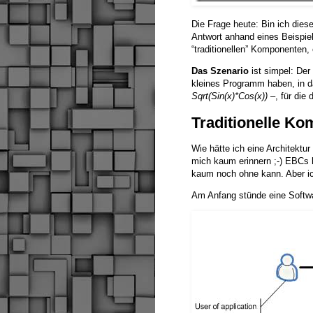
Die Frage heute: Bin ich die
Antwort anhand eines Beispiel
“traditionellen” Komponenten,
Das Szenario
ist simpel: Der
kleines Programm haben, in d
Sqrt(Sin(x)*Cos(x))
–, für die 
Traditionelle Ko
Wie hätte ich eine Architektur
mich kaum erinnern ;-) EBCs 
kaum noch ohne kann. Aber ic
Am Anfang stünde eine Softw