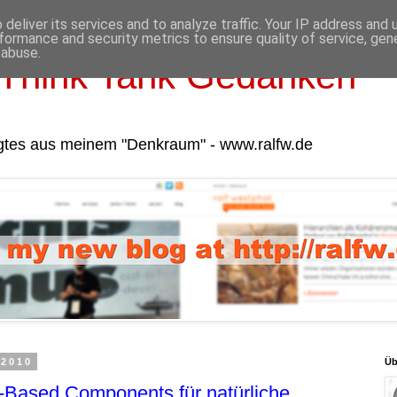
deliver its services and to analyze traffic. Your IP address and
formance and security metrics to ensure quality of service, ge
 abuse.
Think Tank Gedanken
gtes aus meinem "Denkraum" - www.ralfw.de
 2010
Üb
-Based Components für natürliche