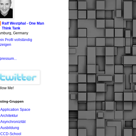
Ralf Westphal - One Man
Think Tank
mburg, Germany
in Profil vollständig
zeigen
pressum...
llow Me!
sting-Gruppen
Application Space
Architektur
Asynchronizität
Ausbildung
CCD-School