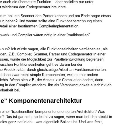
tiv auch die übersetzte Funktion – aber natürlich nur unter
r wiederum den Codegenerator brauchte.
arum soll ein Scanner den Parser kennen und am Ende sogar etwas
tun haben? Und warum sollte eine Funktionsberechnung einen
Detail einer bestimmten Compilerimplementation.
werk und Compiler wären nötig in einer “traditionellen”
nun? Ich würde sagen, alle Funktionseinheiten verdienen es, als
den. Z.B. Compiler, Scanner, Parser und Codegenerator in einer
n, würde die Möglichkeit zur Parallelentwicklung begrenzen.
ischen Funktionseinheiten geht es darum bei der
 Produktivität, durch gleichzeitige Arbeit an Funktionseinheiten.
 dann zwar recht simple Komponenten, weil sie nur andere
ichts. Wenn sich z.B. der Ansatz zur Compilation ändert, dann
g in den Compiler wandern. Ihn als Verantwortlichkeit ausdrücklich
erbarkeit bei.
elle” Komponentenarchitektur
einer “traditionellen” komponentenorientierten Architektur? Was
en? Das ist gar nicht so leicht zu sagen, wenn man tief drin steckt in
les ganz natürlich – was eigentlich Ballast ist. Und was fehlt,