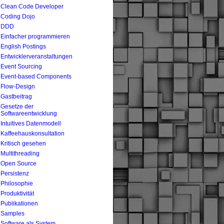
Clean Code Developer
Coding Dojo
DDD
Einfacher programmieren
English Postings
Entwicklerveranstaltungen
Event Sourcing
Event-based Components
Flow-Design
Gastbeitrag
Gesetze der
Softwareentwicklung
Intuitives Datenmodell
Kaffeehauskonsultation
Kritisch gesehen
Multithreading
Open Source
Persistenz
Philosophie
Produktivität
Publikationen
Samples
Software als System