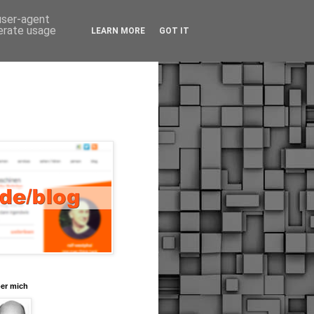
 user-agent
nerate usage
LEARN MORE
GOT IT
er mich