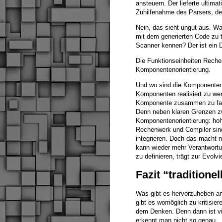
ansteuern. Der lieferte ultima
Zuhilfenahme des Parsers, de
Nein, das sieht ungut aus. W
mit dem generierten Code zu 
Scanner kennen? Der ist ein 
Die Funktionseinheiten Rechen
Komponentenorientierung.
Und wo sind die Komponenten 
Komponenten realisiert zu wer
Komponente zusammen zu fasse
Denn neben klaren Grenzen zw
Komponentenorientierung: hohe
Rechenwerk und Compiler sind
integrieren. Doch das macht n
kann wieder mehr Verantwortun
zu definieren, trägt zur Evolvi
Fazit “tradition
Was gibt es hervorzuheben an 
gibt es womöglich zu kritisier
dem Denken. Denn dann ist vie
erkennt man nicht so genau.