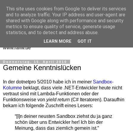
This site uses cookies from Google to deliver its services
One Man Think Tank
and to analyze traffic. Your IP address and user-agent are
shared with Google along with performance and security
Gedanken
metrics to ensure quality of service, generate usage
statistics, and to detect and address abuse.
Spontanes und Überlegtes aus meinem "Denkraum" -
LEARN MORE
GOT IT
www.ralfw.de
Donnerstag, 15. April 2010
Gemeine Kenntnislücken
In der dotnetpro 5/2010 habe ich in meiner
Sandbox-
Kolumne
beklagt, dass viele .NET-Entwickler heute nicht
vertraut sind mit Lambda-Funktionen oder der
Funktionsweise von
yield return
(C# Iteratoren). Daraufhin
bekam ich folgende Zuschrift eines Lesers:
“[I]n deiner neusten Sandbox ziehst du ja ganz
schön über uns Entwickler her! Ich bin der
Meinung, dass das ziemlich gemein ist.”