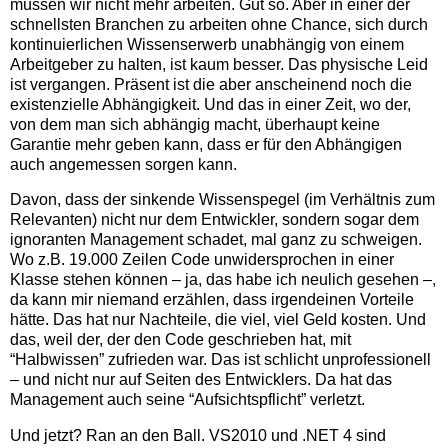
müssen wir nicht mehr arbeiten. Gut so. Aber in einer der
schnellsten Branchen zu arbeiten ohne Chance, sich durch
kontinuierlichen Wissenserwerb unabhängig von einem
Arbeitgeber zu halten, ist kaum besser. Das physische Leid
ist vergangen. Präsent ist die aber anscheinend noch die
existenzielle Abhängigkeit. Und das in einer Zeit, wo der,
von dem man sich abhängig macht, überhaupt keine
Garantie mehr geben kann, dass er für den Abhängigen
auch angemessen sorgen kann.
Davon, dass der sinkende Wissenspegel (im Verhältnis zum
Relevanten) nicht nur dem Entwickler, sondern sogar dem
ignoranten Management schadet, mal ganz zu schweigen.
Wo z.B. 19.000 Zeilen Code unwidersprochen in einer
Klasse stehen können – ja, das habe ich neulich gesehen –,
da kann mir niemand erzählen, dass irgendeinen Vorteile
hätte. Das hat nur Nachteile, die viel, viel Geld kosten. Und
das, weil der, der den Code geschrieben hat, mit
“Halbwissen” zufrieden war. Das ist schlicht unprofessionell
– und nicht nur auf Seiten des Entwicklers. Da hat das
Management auch seine “Aufsichtspflicht” verletzt.
Und jetzt? Ran an den Ball. VS2010 und .NET 4 sind