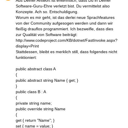
Aus Deiner Antwort ist erkenntlich, dass Du in Deiner
Software-Guru-Ehre verletzt bist. Du vermittelst also
Konzepte. Ach so. Entschuldigung.
Worum es mir geht, ist das derlei neue Sprachfeatures
von der Community aufgesogen werden und dann wir
fleißig drauflos programmiert. Ich bezweifle, dass dies
zur Qualität von Software beiträgt:
http://www.codeproject.com/KB/dotnet/FastInvoke.aspx?
display=Print
Stattdessen, bleibt es merklich still, dass folgendes nicht
funktioniert:
public abstract class A
{
public abstract string Name { get; }
}
public class B : A
{
private string name;
public override string Name
{
get { return "Name"; }
set { name = value; }