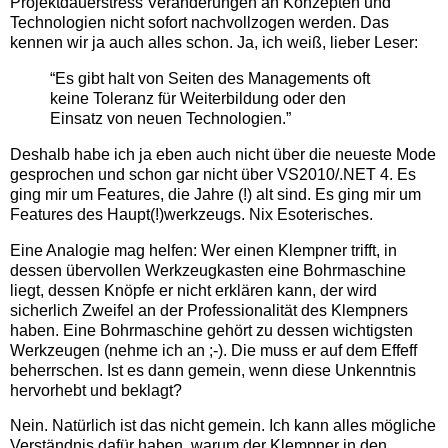
Projektdauerstress Veränderungen an Konzepten und
Technologien nicht sofort nachvollzogen werden. Das
kennen wir ja auch alles schon. Ja, ich weiß, lieber Leser:
“Es gibt halt von Seiten des Managements oft
keine Toleranz für Weiterbildung oder den
Einsatz von neuen Technologien.”
Deshalb habe ich ja eben auch nicht über die neueste Mode
gesprochen und schon gar nicht über VS2010/.NET 4. Es
ging mir um Features, die Jahre (!) alt sind. Es ging mir um
Features des Haupt(!)werkzeugs. Nix Esoterisches.
Eine Analogie mag helfen: Wer einen Klempner trifft, in
dessen übervollen Werkzeugkasten eine Bohrmaschine
liegt, dessen Knöpfe er nicht erklären kann, der wird
sicherlich Zweifel an der Professionalität des Klempners
haben. Eine Bohrmaschine gehört zu dessen wichtigsten
Werkzeugen (nehme ich an ;-). Die muss er auf dem Effeff
beherrschen. Ist es dann gemein, wenn diese Unkenntnis
hervorhebt und beklagt?
Nein. Natürlich ist das nicht gemein. Ich kann alles mögliche
Verständnis dafür haben, warum der Klempner in den