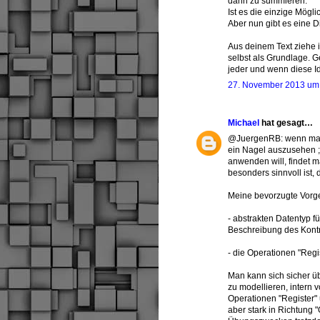
dann zu summieren.
Ist es die einzige Mögli
Aber nun gibt es eine 
Aus deinem Text ziehe 
selbst als Grundlage. G
jeder und wenn diese Id
27. November 2013 um
Michael
hat gesagt…
@JuergenRB: wenn man 
ein Nagel auszusehen ;
anwenden will, findet m
besonders sinnvoll ist,
Meine bevorzugte Vorge
- abstrakten Datentyp fü
Beschreibung des Kontr
- die Operationen "Reg
Man kann sich sicher üb
zu modellieren, intern
Operationen "Register"
aber stark in Richtung "