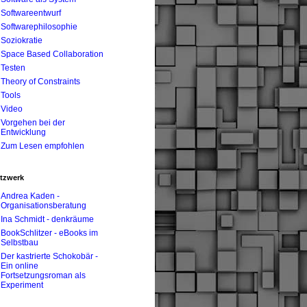
Softwareentwurf
Softwarephilosophie
Soziokratie
Space Based Collaboration
Testen
Theory of Constraints
Tools
Video
Vorgehen bei der
Entwicklung
Zum Lesen empfohlen
tzwerk
Andrea Kaden -
Organisationsberatung
Ina Schmidt - denkräume
BookSchlitzer - eBooks im
Selbstbau
Der kastrierte Schokobär -
Ein online
Fortsetzungsroman als
Experiment