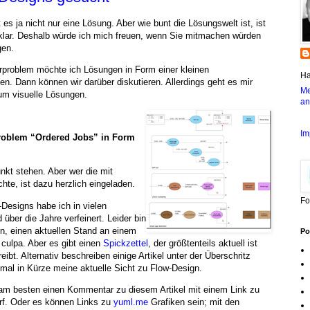
es ja nicht nur eine Lösung. Aber wie bunt die Lösungswelt ist, ist
 klar. Deshalb würde ich mich freuen, wenn Sie mitmachen würden
gen.
problem möchte ich Lösungen in Form einer kleinen
Ha
hen. Dann können wir darüber diskutieren. Allerdings geht es mir
Me
um visuelle Lösungen.
an
Im
roblem “Ordered Jobs” in Form
unkt stehen. Aber wer die mit
hte, ist dazu herzlich eingeladen.
Fo
Designs habe ich in vielen
über die Jahre verfeinert. Leider bin
, einen aktuellen Stand an einem
Po
ulpa. Aber es gibt einen
Spickzettel
, der größtenteils aktuell ist
ibt. Alternativ beschreiben einige Artikel unter der Überschritz
mal in Kürze meine aktuelle Sicht zu Flow-Design.
 am besten einen Kommentar zu diesem Artikel mit einem Link zu
f. Oder es können Links zu
yuml.me
Grafiken sein; mit den