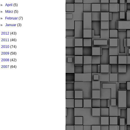
►
April
(5)
►
März
(5)
►
Februar
(7)
►
Januar
(3)
►
2012
(43)
►
2011
(46)
►
2010
(74)
►
2009
(58)
►
2008
(42)
►
2007
(64)