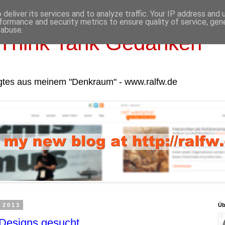
deliver its services and to analyze traffic. Your IP address and
formance and security metrics to ensure quality of service, ge
 abuse.
Think Tank Gedanken
gtes aus meinem "Denkraum" - www.ralfw.de
 2013
Üb
Designs gesucht