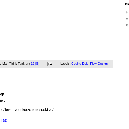
Bl
ne Man Think Tank
um
12:06
Labels:
Coding Dojo
,
Flow-Design
agt…
ier:
.de/flow-layout-kurze-retrospektive/
11:50