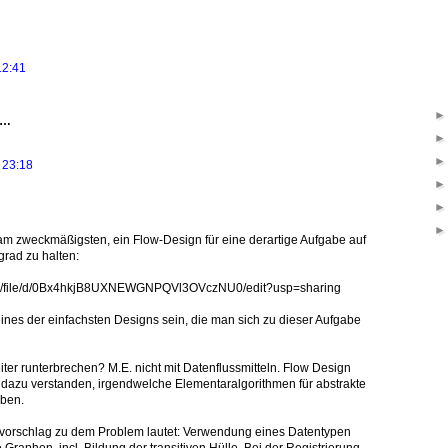
12:41
t…
 23:18
 am zweckmäßigsten, ein Flow-Design für eine derartige Aufgabe auf
grad zu halten:
com/file/d/0Bx4hkjB8UXNEWGNPQVl3OVczNU0/edit?usp=sharing
eines der einfachsten Designs sein, die man sich zu dieser Aufgabe
ter runterbrechen? M.E. nicht mit Datenflussmitteln. Flow Design
el dazu verstanden, irgendwelche Elementaralgorithmen für abstrakte
iben.
vorschlag zu dem Problem lautet: Verwendung eines Datentypen
e Graphen, incl. Bildung der transitiven Hülle. Bei der Registrierung