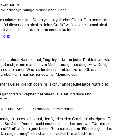
chkeit: NEIN
Diskussionsgrundlage, visuell ohne Code.
ich mindestens den Datentyp – azyklischer Graph. Den nennst du
ehört dieser dann nicht in deine Grafik? Auf die Idee kommt nicht
ee visualisiert ist, dann kann man diskutieren.
 13:00
nur einen Hammer hat, fängt irgendwann jedes Problem an, wie
-) Sprich, wenn man hier zur Verfeinerung unbedingt Flow-Design
an sicher einen Weg, es für dieses Problem zu tun. Ob das
 darüber kann man sicher geteilter Meinung sein.
hensweise, die ich oben im Text nur angedeutet habe, wäre die:
r gerichteten Graphen definieren (z.B. als Interface und
akts)
ister" und "Sort" als Pseudocode beschreiben
erlegen, ob es sich lohnt, den "gerichteten Graphen" als eigene FU
 von SortJobs. Dann braucht man noch mindestens zwei FUs, die die
 und "Sort" auf den gerichteten Graphen mappen. Für mich geht das
Overengineering". Ich schau mal, vielleicht mach ich' es zu