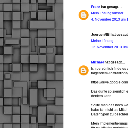
Franz
hat gesagt…
Mein Lösungsansatz
4. November 2013 um 
JuergenRB hat gesag
Meine Lösung
12. November 2013 um
Michael
hat gesagt…
Ich persönlich finde es
folgendem Abstraktions
https://drive.google.
Das dürfte so ziemlich 
denken kann.
Sollte man das noch wei
habe ich nicht als Mitt
Datentypen zu beschre
Mein Implementierungs
für azyklische gerichtet