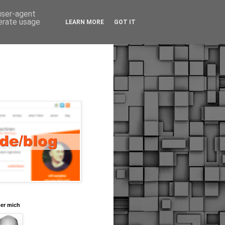
 user-agent
nerate usage
LEARN MORE
GOT IT
er mich