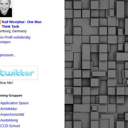
Ralf Westphal - One Man
Think Tank
mburg, Germany
in Profil vollständig
zeigen
pressum...
llow Me!
sting-Gruppen
Application Space
Architektur
Asynchronizität
Ausbildung
CCD-School