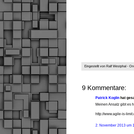
Eingestellt von
Ralf Westphal - O
9 Kommentare:
Patrick Koglin
hat ges
Meinen Ansatz gibt es h
http://www.agile-is-limit
2. November 2013 um 