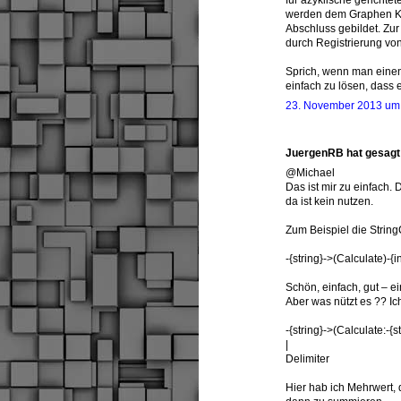
werden dem Graphen Kno
Abschluss gebildet. Zur
durch Registrierung von
Sprich, wenn man einen
einfach zu lösen, dass 
23. November 2013 um
JuergenRB hat gesag
@Michael
Das ist mir zu einfach.
da ist kein nutzen.
Zum Beispiel die String
-{string}->(Calculate)-{i
Schön, einfach, gut – ei
Aber was nützt es ?? Ich
-{string}->(Calculate:-{st
|
Delimiter
Hier hab ich Mehrwert,