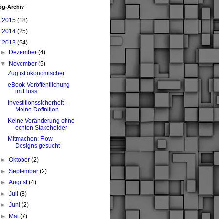
og-Archiv
►
2015
(18)
►
2014
(25)
▼
2013
(54)
►
Dezember
(4)
▼
November
(5)
Zug ist ökonomischer
eBook-Veröffentlichung
im Fluss
Investitionssicherheit –
Meine Definition
Keine Veränderung ohne
echten Stakeholder
Mitmachen: Flow-
Designs gesucht
►
Oktober
(2)
►
September
(2)
►
August
(4)
►
Juli
(8)
►
Juni
(2)
►
Mai
(7)