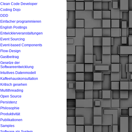
Clean Code Developer
Coding Dojo
DDD
Einfacher programmieren
English Postings
Entwicklerveranstaltungen
Event Sourcing
Event-based Components
Flow-Design
Gastbeitrag
Gesetze der
Softwareentwicklung
Intuitives Datenmodell
Kaffeehauskonsultation
Kritisch gesehen
Multithreading
Open Source
Persistenz
Philosophie
Produktivität
Publikationen
Samples
Software als System