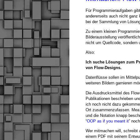
Für Programmieraufgaben gibt 
andererseits auch nicht ganz
bei der Sammlung von Lösun
Zu einem kleinen Programmier
Bilderausstellung veröffentlic
nicht um Quellcode, sondern 
Also:
Ich suche Lösungen zum P
von Flow-Designs.
Datenflüsse sollen im Mittelp
weiteren Bildern garnieren möc
Die Ausdrucksmittel des Flow-
Publikationen beschrieben und 
ich noch nicht dazu gekommen
Ort zusammenzufassen. Mea c
und die Notation knapp beschre
“
OOP as if you meant it
” noch
Wer mitmachen will, schreibt
einem PDF mit seinem Entwur