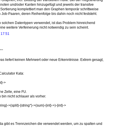
ten und/oder Kanten hinzugefügt und jeweils der transitve
 Sortierung komplettiert man den Graphen temporär schrittweise
 Job-Paaren, deren Reihenfolge bis dahin noch nicht feststeht.
 solchen Datentypen verwendet, ist das Problem hinreichend
eine weitere Verfeinerung nicht notwendig zu sein scheint.
 17:51
t…
 Das liefert keinen Mehrwert oder neue Erkenntnisse. Extrem gesagt,
Calculator Kata:
nt}->
ne Zelle, eine FU.
 bin nicht schlauer als vorher.
ring}->(split)-{string*}->(sum)-{int}->)-{int}->
 da gibt es Trennzeichen die verwendet werden, um zu spalten und