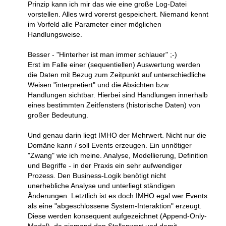
Prinzip kann ich mir das wie eine große Log-Datei
vorstellen. Alles wird vorerst gespeichert. Niemand kennt
im Vorfeld alle Parameter einer möglichen
Handlungsweise.
Besser - "Hinterher ist man immer schlauer" ;-)
Erst im Falle einer (sequentiellen) Auswertung werden
die Daten mit Bezug zum Zeitpunkt auf unterschiedliche
Weisen "interpretiert" und die Absichten bzw.
Handlungen sichtbar. Hierbei sind Handlungen innerhalb
eines bestimmten Zeitfensters (historische Daten) von
großer Bedeutung.
Und genau darin liegt IMHO der Mehrwert. Nicht nur die
Domäne kann / soll Events erzeugen. Ein unnötiger
"Zwang" wie ich meine. Analyse, Modellierung, Definition
und Begriffe - in der Praxis ein sehr aufwendiger
Prozess. Den Business-Logik benötigt nicht
unerhebliche Analyse und unterliegt ständigen
Änderungen. Letztlich ist es doch IMHO egal wer Events
als eine "abgeschlossene System-Interaktion" erzeugt.
Diese werden konsequent aufgezeichnet (Append-Only-
Model), da niemand den Stellenwert und damit