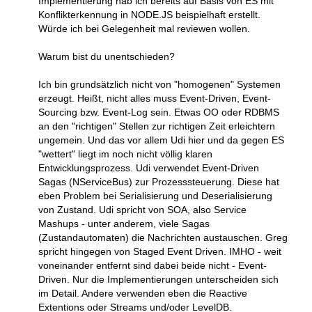
Implementierung hab ich bereits auf Basis von ES mit
Konflikterkennung in NODE.JS beispielhaft erstellt.
Würde ich bei Gelegenheit mal reviewen wollen.
Warum bist du unentschieden?
Ich bin grundsätzlich nicht von "homogenen" Systemen
erzeugt. Heißt, nicht alles muss Event-Driven, Event-
Sourcing bzw. Event-Log sein. Etwas OO oder RDBMS
an den "richtigen" Stellen zur richtigen Zeit erleichtern
ungemein. Und das vor allem Udi hier und da gegen ES
"wettert" liegt im noch nicht völlig klaren
Entwicklungsprozess. Udi verwendet Event-Driven
Sagas (NServiceBus) zur Prozesssteuerung. Diese hat
eben Problem bei Serialisierung und Deserialisierung
von Zustand. Udi spricht von SOA, also Service
Mashups - unter anderem, viele Sagas
(Zustandautomaten) die Nachrichten austauschen. Greg
spricht hingegen von Staged Event Driven. IMHO - weit
voneinander entfernt sind dabei beide nicht - Event-
Driven. Nur die Implementierungen unterscheiden sich
im Detail. Andere verwenden eben die Reactive
Extentions oder Streams und/oder LevelDB.