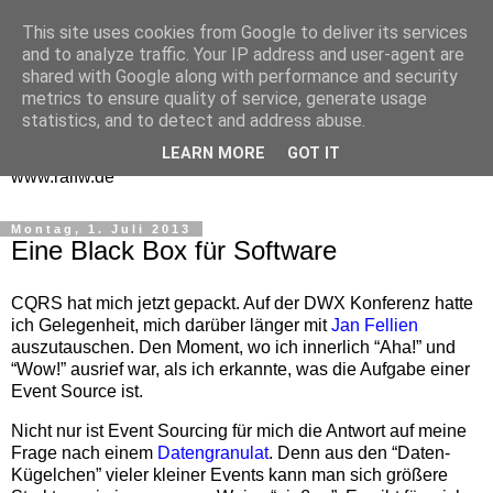
This site uses cookies from Google to deliver its services
One Man Think Tank
and to analyze traffic. Your IP address and user-agent are
shared with Google along with performance and security
Gedanken
metrics to ensure quality of service, generate usage
statistics, and to detect and address abuse.
Spontanes und Überlegtes aus meinem "Denkraum" -
LEARN MORE
GOT IT
www.ralfw.de
Montag, 1. Juli 2013
Eine Black Box für Software
CQRS hat mich jetzt gepackt. Auf der DWX Konferenz hatte
ich Gelegenheit, mich darüber länger mit
Jan Fellien
auszutauschen. Den Moment, wo ich innerlich “Aha!” und
“Wow!” ausrief war, als ich erkannte, was die Aufgabe einer
Event Source ist.
Nicht nur ist Event Sourcing für mich die Antwort auf meine
Frage nach einem
Datengranulat
. Denn aus den “Daten-
Kügelchen” vieler kleiner Events kann man sich größere