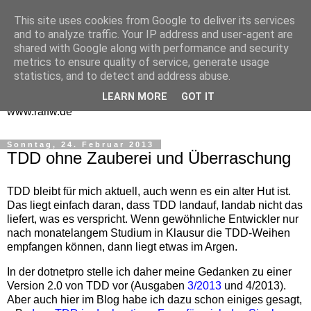
This site uses cookies from Google to deliver its services
One Man Think Tank
and to analyze traffic. Your IP address and user-agent are
shared with Google along with performance and security
Gedanken
metrics to ensure quality of service, generate usage
statistics, and to detect and address abuse.
Spontanes und Überlegtes aus meinem "Denkraum" -
LEARN MORE
GOT IT
www.ralfw.de
Sonntag, 24. Februar 2013
TDD ohne Zauberei und Überraschung
TDD bleibt für mich aktuell, auch wenn es ein alter Hut ist.
Das liegt einfach daran, dass TDD landauf, landab nicht das
liefert, was es verspricht. Wenn gewöhnliche Entwickler nur
nach monatelangem Studium in Klausur die TDD-Weihen
empfangen können, dann liegt etwas im Argen.
In der dotnetpro stelle ich daher meine Gedanken zu einer
Version 2.0 von TDD vor (Ausgaben
3/2013
und 4/2013).
Aber auch hier im Blog habe ich dazu schon einiges gesagt,