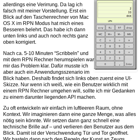
allerdings eine Verirrung. Da lag ich
falsch mit meiner Vorstellung. Erst ein
Blick auf den Taschenrechner von Mac
OS X im RPN Modus hat mich eines
Besseren belehrt. Das habe ich dann
unten links und auch noch rechts ganz
oben korrigiert.
Nach ca. 5-10 Minuten “Scribbeln” und
mit dem RPN Rechner herumspielen war
mir das Problem klar. Dafür musste ich
aber auch ein Anwendungsszenario im
Blick haben. Deshalb findet sich links oben zuerst eine UI-
Skizze. Nur wenn ich weiß, wie ein Benutzer wirklich mit
einem RPN Rechner umgehen will, sollte ich mir Gedanken
zu einem darunter liegenden API machen.
Zu oft entwickeln wir einfach im luftleeren Raum, ohne
Kontext. Wir imaginieren dann eine ganze Menge, was alles
nötig sein könnte. Wir setzen dann ganz schnell eine
technische Brille auf – und verlieren den Benutzer aus dem
Blick. Damit ist der Verschwendung Tür und Tor geöffnet.
Wir basteln dann nach den Regeln der Kunst an Zeugs