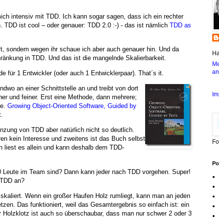
ich intensiv mit TDD. Ich kann sogar sagen, dass ich ein rechter
TDD ist cool – oder genauer: TDD 2.0 :-) - das ist nämlich
TDD as
ft, sondern wegen ihr schaue ich aber auch genauer hin. Und da
Ha
ränkung in TDD. Und das ist die mangelnde Skalierbarkeit.
Me
an
e für 1 Entwickler (oder auch 1 Entwicklerpaar). That´s it.
dwo an einer Schnittstelle an und treibt von dort
Im
iner und feiner. Erst eine Methode, dann mehrere;
re.
Growing Object-Oriented Software, Guided by
t.
enzung von TDD aber natürlich nicht so deutlich.
en kein Interesse und zweitens ist das Buch selbst
Fo
n liest es allein und kann deshalb dem TDD-
Po
10 Leute im Team sind? Dann kann jeder nach TDD vorgehen. Super!
t TDD an?
skaliert. Wenn ein großer Haufen Holz rumliegt, kann man an jeden
tzen. Das funktioniert, weil das Gesamtergebnis so einfach ist: ein
r Holzklotz ist auch so überschaubar, dass man nur schwer 2 oder 3