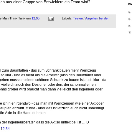
ich aus einer Gruppe von Entwicklern ein Team wird?
Bl
ne Man Think Tank
um
12:05
Labels:
Testen
,
Vorgehen bei der
ben zum Baumfällen - das zum Schrank bauen mehr Werkzeug
so klar - und es mehr als die Arbeiter (also den Baumfäller oder
 geben muss um einen schönen Schrank zu bauen ist auch klar - da
vielleicht noch den Designer oder den, der schonmal einen
enns größer wird braucht man dann vielleicht den Ingenieur oder
 ich hier irgendwo - das man mit Werkzeugen wie einer Axt oder
lan entwirft ist klar - aber das ist letztlich auch nicht unbedingt
 die Äxte in die Hand nehmen.
der Ingenieurberater, dass die Axt so unflexibel ist ... :D
 12:34