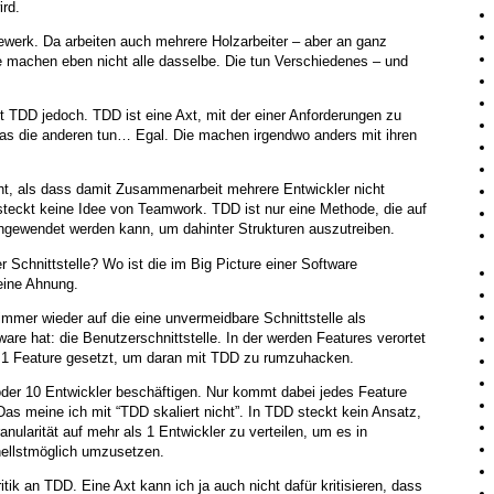
rd.
ewerk. Da arbeiten auch mehrere Holzarbeiter – aber an ganz
e machen eben nicht alle dasselbe. Die tun Verschiedenes – und
t TDD jedoch. TDD ist eine Axt, mit der einer Anforderungen zu
as die anderen tun… Egal. Die machen irgendwo anders mit ihren
cht, als dass damit Zusammenarbeit mehrere Entwickler nicht
 steckt keine Idee von Teamwork. TDD ist nur eine Methode, die auf
angewendet werden kann, um dahinter Strukturen auszutreiben.
Schnittstelle? Wo ist die im Big Picture einer Software
eine Ahnung.
mmer wieder auf die eine unvermeidbare Schnittstelle als
are hat: die Benutzerschnittstelle. In der werden Features verortet
n 1 Feature gesetzt, um daran mit TDD zu rumzuhacken.
oder 10 Entwickler beschäftigen. Nur kommt dabei jedes Feature
Das meine ich mit “TDD skaliert nicht”. In TDD steckt kein Ansatz,
anularität auf mehr als 1 Entwickler zu verteilen, um es in
nellstmöglich umzusetzen.
itik an TDD. Eine Axt kann ich ja auch nicht dafür kritisieren, dass