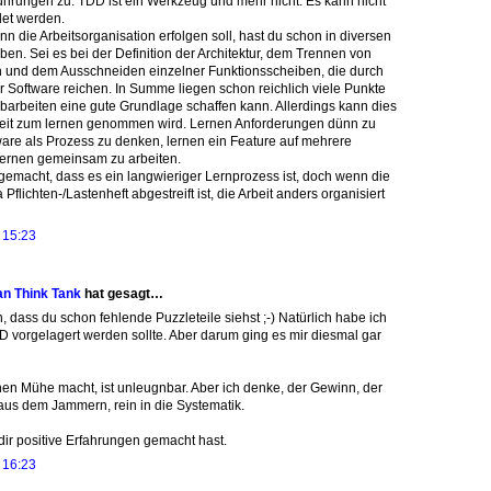
ührungen zu. TDD ist ein Werkzeug und mehr nicht. Es kann nicht
det werden.
nn die Arbeitsorganisation erfolgen soll, hast du schon in diversen
ben. Sei es bei der Definition der Architektur, dem Trennen von
 und dem Ausschneiden einzelner Funktionsscheiben, die durch
 Software reichen. In Summe liegen schon reichlich viele Punkte
barbeiten eine gute Grundlage schaffen kann. Allerdings kann dies
eit zum lernen genommen wird. Lernen Anforderungen dünn zu
ware als Prozess zu denken, lernen ein Feature auf mehrere
 lernen gemeinsam zu arbeiten.
gemacht, dass es ein langwieriger Lernprozess ist, doch wenn die
flichten-/Lastenheft abgestreift ist, die Arbeit anders organisiert
 15:23
an Think Tank
hat gesagt…
, dass du schon fehlende Puzzleteile siehst ;-) Natürlich habe ich
D vorgelagert werden sollte. Aber darum ging es mir diesmal gar
n Mühe macht, ist unleugnbar. Aber ich denke, der Gewinn, der
s aus dem Jammern, rein in die Systematik.
 dir positive Erfahrungen gemacht hast.
 16:23