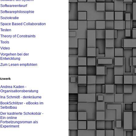
Softwareentwurf
Softwarephilosophie
Soziokratie
Space Based Collaboration
Testen
Theory of Constraints
Tools
Video
Vorgehen bei der
Entwicklung
Zum Lesen empfohlen
tzwerk
Andrea Kaden -
Organisationsberatung
Ina Schmidt - denkräume
BookSchlitzer - eBooks im
Selbstbau
Der kastrierte Schokobär -
Ein online
Fortsetzungsroman als
Experiment