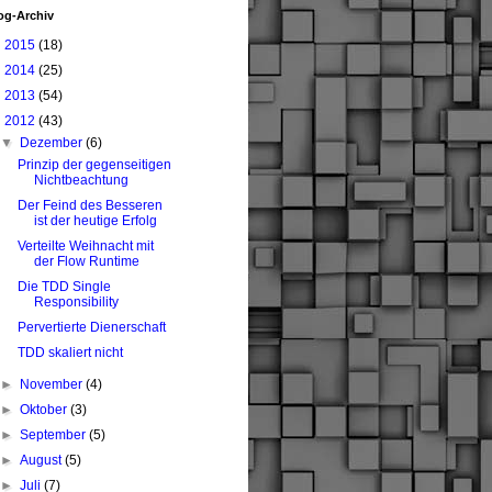
og-Archiv
►
2015
(18)
►
2014
(25)
►
2013
(54)
▼
2012
(43)
▼
Dezember
(6)
Prinzip der gegenseitigen
Nichtbeachtung
Der Feind des Besseren
ist der heutige Erfolg
Verteilte Weihnacht mit
der Flow Runtime
Die TDD Single
Responsibility
Pervertierte Dienerschaft
TDD skaliert nicht
►
November
(4)
►
Oktober
(3)
►
September
(5)
►
August
(5)
►
Juli
(7)