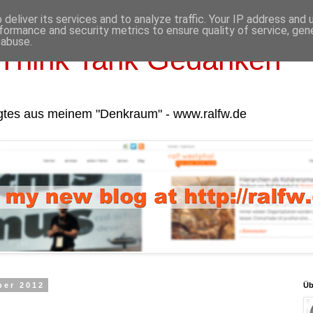
deliver its services and to analyze traffic. Your IP address and
formance and security metrics to ensure quality of service, ge
 abuse.
Think Tank Gedanken
gtes aus meinem "Denkraum" - www.ralfw.de
ber 2012
Üb