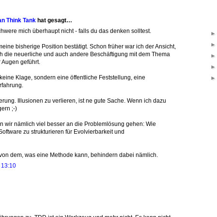
an Think Tank
hat gesagt…
ere mich überhaupt nicht - falls du das denken solltest.
meine bisherige Position bestätigt. Schon früher war ich der Ansicht,
ch die neuerliche und auch andere Beschäftigung mit dem Thema
 Augen geführt.
l keine Klage, sondern eine öffentliche Feststellung, eine
rfahrung.
erung. Illusionen zu verlieren, ist ne gute Sache. Wenn ich dazu
ern ;-)
en wir nämlich viel besser an die Problemlösung gehen: Wie
Software zu strukturieren für Evolvierbarkeit und
 von dem, was eine Methode kann, behindern dabei nämlich.
 13:10