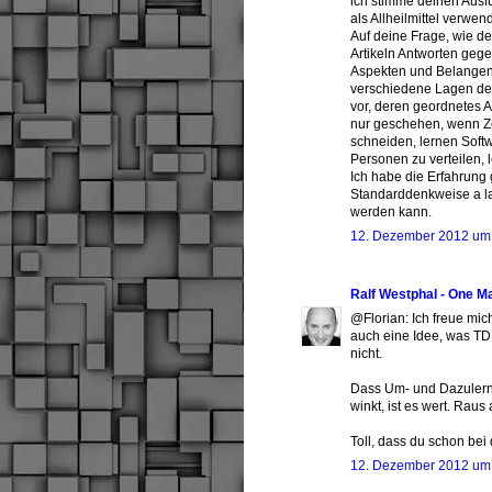
ich stimme deinen Ausf
als Allheilmittel verwen
Auf deine Frage, wie de
Artikeln Antworten gege
Aspekten und Belangen
verschiedene Lagen der
vor, deren geordnetes A
nur geschehen, wenn Z
schneiden, lernen Soft
Personen zu verteilen,
Ich habe die Erfahrung 
Standarddenkweise a la P
werden kann.
12. Dezember 2012 um
Ralf Westphal - One M
@Florian: Ich freue mich
auch eine Idee, was TD
nicht.
Dass Um- und Dazulerne
winkt, ist es wert. Rau
Toll, dass du schon bei
12. Dezember 2012 um