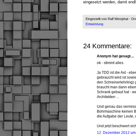
eingesetzt werden, damit endl
Eingestellt von
Ralf Westphal - O
Entwicklung
24 Kommentare:
Anonym hat gesagt…
ok - stimmt alles.
Ja TDD ist die Axt - e
gebraucht wird ist sowie
den Schreinerlehrling)
braucht man dann eben 
Schrank gebaut hat - w
Architekten ...
Und genau das vermisse
Bohrmaschine keinen Baup
die Aufgabe der Leute,
Und jetzt beschwert sich 
12. Dezember 2012 um