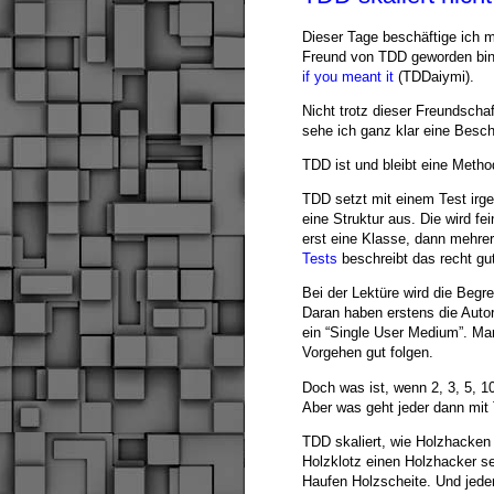
Dieser Tage beschäftige ich m
Freund von TDD geworden bin. 
if you meant it
(TDDaiymi).
Nicht trotz dieser Freundscha
sehe ich ganz klar eine Besch
TDD ist und bleibt eine Method
TDD setzt mit einem Test irgen
eine Struktur aus. Die wird fe
erst eine Klasse, dann mehre
Tests
beschreibt das recht gu
Bei der Lektüre wird die Begr
Daran haben erstens die Autor
ein “Single User Medium”. Ma
Vorgehen gut folgen.
Doch was ist, wenn 2, 3, 5, 
Aber was geht jeder dann mi
TDD skaliert, wie Holzhacken 
Holzklotz einen Holzhacker se
Haufen Holzscheite. Und jede