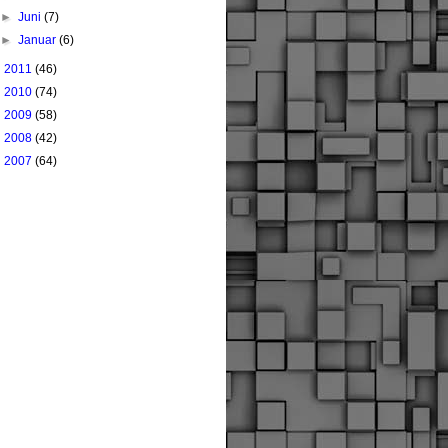
►
Juni
(7)
►
Januar
(6)
►
2011
(46)
►
2010
(74)
►
2009
(58)
►
2008
(42)
►
2007
(64)