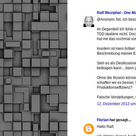
Ralf Westphal - One M
@Anonym: Nö, ich beschw
Im Gegenteil! Ich fühle 
TDD skaliere nicht. Do
hat mir das nochmal vor
Insofern ist mein Artike
Beschreibung meiner E
Sieh es als Desillusioni
beitragen kann... dann g
Ohne die Illusion könn
schaffen wir es besser, 
Produktionseffizienz?
Falsche Vorstellungen,
12. Dezember 2012 um
Florian
hat gesagt…
Hallo Ralf,