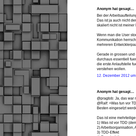
Anonym hat gesagt…
Bei der Arbeitsaufteilu
Das ist ja auch nicht d
skaliert nicht ist meine
Wenn man die User stori
Kommunikation herrscht 
mehreren Entwicklerpaa
Gerade in grossen und e
durchaus essentiell fue
die erste Anlaufstelle
verstehen wollen.
12. Dezember 2012 um
Anonym hat gesagt…
@pragtob: Ja, das war 
@Ralf: >Was tun vor TD
Besten eingesetzt werd
Das ist eine mehrteilig
1) Was ist vor TDD (de
2) Arbeitsorganisation,
3) TDD-Effekt