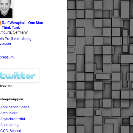
Ralf Westphal - One Man
Think Tank
mburg, Germany
in Profil vollständig
zeigen
pressum...
llow Me!
sting-Gruppen
Application Space
Architektur
Asynchronizität
Ausbildung
CCD-School