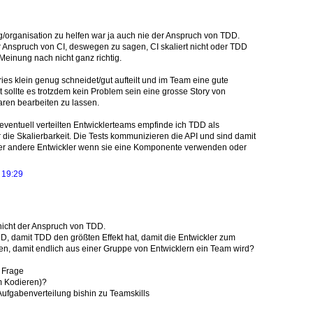
ng/organisation zu helfen war ja auch nie der Anspruch von TDD.
er Anspruch von CI, deswegen zu sagen, CI skaliert nicht oder TDD
r Meinung nach nicht ganz richtig.
es klein genug schneidet/gut aufteilt und im Team eine gute
sollte es trotzdem kein Problem sein eine grosse Story von
ren bearbeiten zu lassen.
ventuell verteilten Entwicklerteams empfinde ich TDD als
r die Skalierbarkeit. Die Tests kommunizieren die API und sind damit
 fuer andere Entwickler wenn sie eine Komponente verwenden oder
 19:29
nicht der Anspruch von TDD.
D, damit TDD den größten Effekt hat, damit die Entwickler zum
en, damit endlich aus einer Gruppe von Entwicklern ein Team wird?
e Frage
m Kodieren)?
 Aufgabenverteilung bishin zu Teamskills