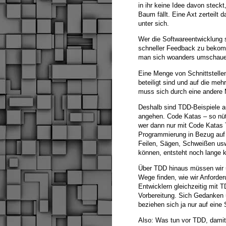
in ihr keine Idee davon steckt
Baum fällt. Eine Axt zerteilt d
unter sich.
Wer die Softwareentwicklung s
schneller Feedback zu bekomm
man sich woanders umschaue
Eine Menge von Schnittstelle
beteiligt sind und auf die me
muss sich durch eine andere
Deshalb sind TDD-Beispiele a
angehen. Code Katas – so nüt
wer dann nur mit Code Katas T
Programmierung in Bezug auf e
Feilen, Sägen, Schweißen usw.
können, entsteht noch lange
Über TDD hinaus müssen wir u
Wege finden, wie wir Anforde
Entwicklern gleichzeitig mit
Vorbereitung. Sich Gedanken ü
beziehen sich ja nur auf eine S
Also: Was tun vor TDD, damit