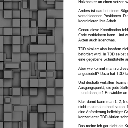
Holzhacker an einen setzen wi
Anders ist das bei einem Säg
verschiedenen Positionen. Di
koordinieren ihre Arbeit.
Genau diese Koordination fehl
Code zerkleinern kann. Und w
Äxten auch irgendwas.
TDD skaliert also insofern ni
befördert wird. In TDD selbst
eine gegebene Schnittstelle 
Aber wie kommt man zu dieser 
angesiedelt? Dazu hat TDD k
Und deshalb verfallen Teams i
Ausgangspunkt, die jede Softw
– und dann je 1 Entwickler a
Klar, damit kann man 1, 2, 5 
nicht maximal schnell voran. 
eine Anforderung beliebiger Gr
konzertierter TDD-Aktion sch
Das meine ich gar nicht als Kr