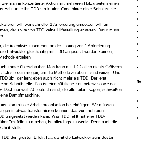
, wie man in konzertierter Aktion mit mehreren Holzarbeitern einen
as Holz unter ihr. TDD strukturiert Code hinter einer Schnittstelle
kalieren will, wer schneller 1 Anforderung umsetzen will, um
en, der sollte von TDD keine Hilfestellung erwarten. Dafür muss
n.
n, die irgendwie zusammen an der Lösung von 1 Anforderung
hrere Entwickler gleichzeitig mit TDD angesetzt werden können,
 Methode ergeben.
uch immer überschaubar. Man kann mit TDD allein nichts Größeres
zlich sie sein mögen, um die Methode zu üben – sind winzig. Und
DD übt, der lernt eben auch nicht mehr als TDD. Der lernt
Ne
ine Schnittstelle. Das ist eine nützliche Kompetenz so wie das
 Doch nur weil 20 Leute da sind, die alle feilen, sägen, schweißen
 keine Dampfmaschine.
ns also mit der Arbeitsorganisation beschäftigen. Wir müssen
rungen in etwas transformieren können, das von mehreren
 TDD umgesetzt werden kann. Was TDD fehlt, ist eine TDD-
ber Testfälle zu machen, ist allerdings zu wenig. Denn auch die
chnittstelle.
 TDD den größten Effekt hat, damit die Entwickler zum Besten