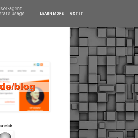
 user-agent
nerate usage
LEARN MORE
GOT IT
er mich