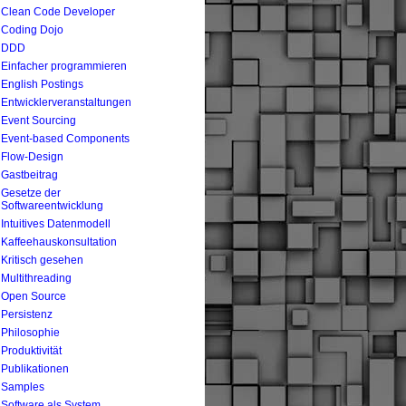
Clean Code Developer
Coding Dojo
DDD
Einfacher programmieren
English Postings
Entwicklerveranstaltungen
Event Sourcing
Event-based Components
Flow-Design
Gastbeitrag
Gesetze der
Softwareentwicklung
Intuitives Datenmodell
Kaffeehauskonsultation
Kritisch gesehen
Multithreading
Open Source
Persistenz
Philosophie
Produktivität
Publikationen
Samples
Software als System