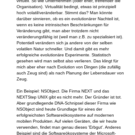
virtuell. So wie Unternehmen (oder eher, treffender die
Organisation). Virtualität bedingt, etwas ist prinzipiell
hoch volatil/veränderbar. Stimmt das? Man könnte
darüber sinnieren, ob es ein evolutionärer Nachteil ist,
wenn es keine intrinsischen Beschränkungen für
Veränderung gibt, man aber trotzdem nicht
veränderungsfähig ist (weil man z.B. zu spezialisiert ist).
Potentiell verändern sich ja andere von der selben
volatilen Natur schneller. Und damit gibt es mehr
erfolgreiche evolutionäre Experimente. Statistisch
gesehen wird man selbst also verlieren. Das klingt für
mich aber eher nach Evolution von Dingen (die zufällig
auch Zeug sind) als nach Planung der Lebensdauer von
Zeug.
Ein Beispiel: NSObject. Die Firma NEXT und das
NEXTStep UNIX gibt es nicht mehr. Der Gründer ist tot.
Aber grundlegende DNA-Schnipsel dieser Firma wie
NSObject sind heute Grundlage für eines der
erfolgreichsten Softwareökosysteme auf modernen
mobilen Produkten. Auf vielen Geräten, die wir heute
verwenden, findet man genau dieses 'Erbgut'. Anderes
Beispiel sind die Softwareökosysteme der Microsoft-