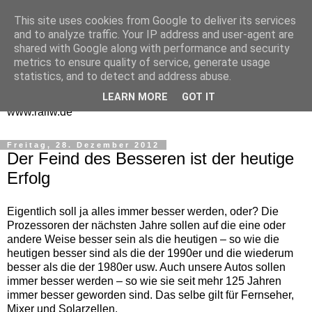
This site uses cookies from Google to deliver its services
One Man Think Tank
and to analyze traffic. Your IP address and user-agent are
shared with Google along with performance and security
Gedanken
metrics to ensure quality of service, generate usage
statistics, and to detect and address abuse.
Spontanes und Überlegtes aus meinem "Denkraum" -
LEARN MORE
GOT IT
www.ralfw.de
Freitag, 28. Dezember 2012
Der Feind des Besseren ist der heutige
Erfolg
Eigentlich soll ja alles immer besser werden, oder? Die
Prozessoren der nächsten Jahre sollen auf die eine oder
andere Weise besser sein als die heutigen – so wie die
heutigen besser sind als die der 1990er und die wiederum
besser als die der 1980er usw. Auch unsere Autos sollen
immer besser werden – so wie sie seit mehr 125 Jahren
immer besser geworden sind. Das selbe gilt für Fernseher,
Mixer und Solarzellen.