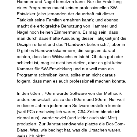
Hammer und Nagel benutzen kann. Nur die Erstellung
eines Programms macht keinen professionellen SW-
Entwicker (also jemanden der dauerhaft mit dieser
Tätigkeit seine Famlien ernähren kann); und ebenso
macht die erfolgreiche Benutzung von Hammer und
Nagel noch keinen Zimmermann. Es mag sein, dass
man durch dauerhafte Ausübung dieser Tätigkeit(en) die
Disziplin erlernt und das "Handwerk beherrscht", aber in
D gibt es Handwerkskammern, die sorgsam darauf
achten, dass kein Wildwuchs entsteht. Ob das gut oder
schlecht ist, mag ist nicht beurteilen, aber es gibt keine
Kammer für SW-Entwicklung und nur weil man ein
Programm schreiben kann, sollte man nicht daraus
folgern, dass man es auch professionell machen könnte.
In den 60ern, 70ern wurde Software von der Methodik
anders entwickelt, als zu den 80ern und 90ern. Nur weil
in diesen Jahren jedermann Software erstellen konnte
(weil PCs erschwinglich waren, C64-Zeiten blende ich
einmal aus), wurde soviel (und leider auch viel Mist)
produziert. Zur Jahrtausendwende platzte die Dot-Com-
Blase. Was, wie bedingt hat, was die Ursachen waren,
weiss ich nicht.