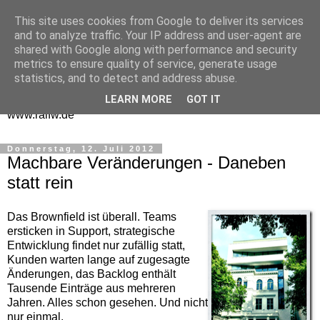
This site uses cookies from Google to deliver its services
One Man Think Tank
and to analyze traffic. Your IP address and user-agent are
shared with Google along with performance and security
Gedanken
metrics to ensure quality of service, generate usage
statistics, and to detect and address abuse.
Spontanes und Überlegtes aus meinem "Denkraum" -
LEARN MORE
GOT IT
www.ralfw.de
Donnerstag, 12. Juli 2012
Machbare Veränderungen - Daneben
statt rein
Das Brownfield ist überall. Teams
ersticken in Support, strategische
Entwicklung findet nur zufällig statt,
Kunden warten lange auf zugesagte
Änderungen, das Backlog enthält
Tausende Einträge aus mehreren
Jahren. Alles schon gesehen. Und nicht
nur einmal.