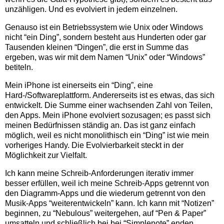
unzähligen. Und es evolviert in jedem einzelnen.
Genauso ist ein Betriebssystem wie Unix oder Windows
nicht “ein Ding”, sondern besteht aus Hunderten oder gar
Tausenden kleinen “Dingen”, die erst in Summe das
ergeben, was wir mit dem Namen “Unix” oder “Windows”
betiteln.
Mein iPhone ist einerseits ein “Ding”, eine
Hard-/Softwareplattform. Andererseits ist es etwas, das sich
entwickelt. Die Summe einer wachsenden Zahl von Teilen,
den Apps. Mein iPhone evolviert sozusagen; es passt sich
meinen Bedürfnissen ständig an. Das ist ganz einfach
möglich, weil es nicht monolithisch ein “Ding” ist wie mein
vorheriges Handy. Die Evolvierbarkeit steckt in der
Möglichkeit zur Vielfalt.
Ich kann meine Schreib-Anforderungen iterativ immer
besser erfüllen, weil ich meine Schreib-Apps getrennt von
den Diagramm-Apps und die wiederum getrennt von den
Musik-Apps “weiterentwickeln” kann. Ich kann mit “Notizen”
beginnen, zu “Nebulous” weitergehen, auf “Pen & Paper”
umsatteln und schließlich bei bei “Simplenote” enden.