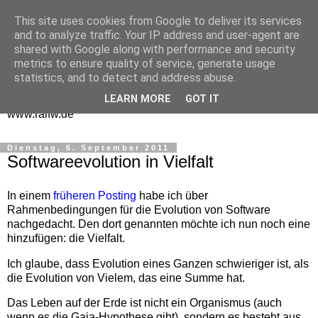
This site uses cookies from Google to deliver its services
One Man Think Tank
and to analyze traffic. Your IP address and user-agent are
shared with Google along with performance and security
Gedanken
metrics to ensure quality of service, generate usage
statistics, and to detect and address abuse.
Spontanes und Überlegtes aus meinem "Denkraum" -
LEARN MORE
GOT IT
www.ralfw.de
Dienstag, 6. September 2011
Softwareevolution in Vielfalt
In einem
früheren Posting
habe ich über
Rahmenbedingungen für die Evolution von Software
nachgedacht. Den dort genannten möchte ich nun noch eine
hinzufügen: die Vielfalt.
Ich glaube, dass Evolution eines Ganzen schwieriger ist, als
die Evolution von Vielem, das eine Summe hat.
Das Leben auf der Erde ist nicht ein Organismus (auch
wenn es die Gaia-Hypothese gibt), sondern es besteht aus