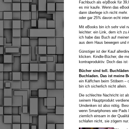
Fachbuch als e/pBook für 39,
es mir kaufe. Wenn das eBoo
dann überlege ich nicht mehr
oder gar 25% davon echt inter
Mit eBooks bin ich sehr viel 
leichter: ein Link, dem ich zu
ich habe das Buch auf meinem
aus dem Haus bewegen und no
Günstiger ist der Kauf allerd
klicken. Kindle-Bücher, die m
kontraproduktiv. Doch das ist
Bücher sind toll. Buchläden
Buchladen. Das ist meine B
ein Käffchen beim Stöbern – 
bin ich sicherlich nicht allein.
Die schlechte Nachricht ist a
seinem Hauptprodukt verdienen
Umdenken ist also nötig. Bess
wenn Smartphones wie Pads be
ziemlich einsam in der Qualit
schlafen nicht, sie zögern nur