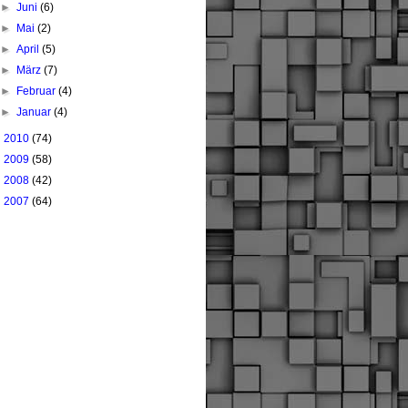
►
Juni
(6)
►
Mai
(2)
►
April
(5)
►
März
(7)
►
Februar
(4)
►
Januar
(4)
►
2010
(74)
►
2009
(58)
►
2008
(42)
►
2007
(64)