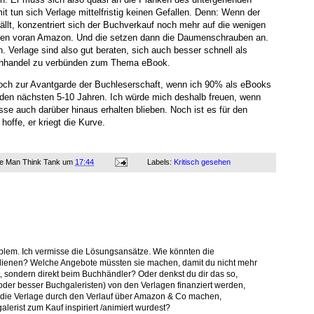
 tun sich Verlage mittelfristig keinen Gefallen. Denn: Wenn der
ällt, konzentriert sich der Buchverkauf noch mehr auf die wenigen
llen voran Amazon. Und die setzen dann die Daumenschrauben an.
 Verlage sind also gut beraten, sich auch besser schnell als
chhandel zu verbünden zum Thema eBook.
och zur Avantgarde der Buchleserschaft, wenn ich 90% als eBooks
n den nächsten 5-10 Jahren. Ich würde mich deshalb freuen, wenn
se auch darüber hinaus erhalten blieben. Noch ist es für den
hoffe, er kriegt die Kurve.
ne Man Think Tank
um
17:44
Labels:
Kritisch gesehen
blem. Ich vermisse die Lösungsansätze. Wie könnten die
dienen? Welche Angebote müssten sie machen, damit du nicht mehr
, sondern direkt beim Buchhändler? Oder denkst du dir das so,
oder besser Buchgaleristen) von den Verlagen finanziert werden,
die Verlage durch den Verlauf über Amazon & Co machen,
erist zum Kauf inspiriert /animiert wurdest?