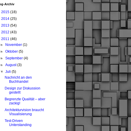
og-Archiv
►
2015
(18)
►
2014
(25)
►
2013
(54)
►
2012
(43)
▼
2011
(46)
►
November
(1)
►
Oktober
(5)
►
September
(4)
►
August
(3)
▼
Juli
(5)
Nachricht an den
Buchhandel
Design zur Diskussion
gestellt
Begrenzte Qualität – aber
zackig!
Architekturvision braucht
Visualisierung
Test-Driven
Unterstanding