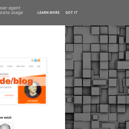
 user-agent
nerate usage
LEARN MORE
GOT IT
er mich