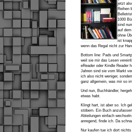
jetzt al
Reihen l
Belletri
1000 Büc
sind nu
auf dem 
ohne Üb
ist knap
wenn das Regal nicht zur Hand 
Bottom line: Pads und Smartp
weil sie mir das Lesen verein
eReader oder Kindle Reader ha
Jahren sind sie vom Markt ver
ich also nicht weniger, sonde
ganz allgemein, was mir so i
Und nun, Buchhändler, hergehö
etwas habt.
Klingt hart, ist aber so. Ich 
stöbern. Ein Buch anzufassen,
Abteilungen einfach wechseln 
anregend, finde ich. Da schna
Nur kaufen tue ich dort nichts