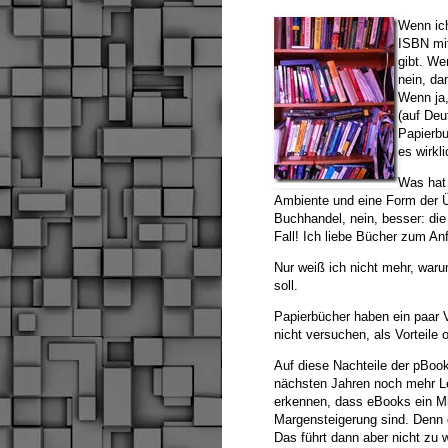
Wenn ich
ISBN mi
gibt. We
nein, da
Wenn ja,
(auf Deu
Papierb
es wirkli
Was hat 
Ambiente und eine Form der Üb
Buchhandel, nein, besser: die
Fall! Ich liebe Bücher zum Anf
Nur weiß ich nicht mehr, waru
soll.
Papierbücher haben ein paar V
nicht versuchen, als Vorteile
Auf diese Nachteile der pBook
nächsten Jahren noch mehr Le
erkennen, dass eBooks ein Mi
Margensteigerung sind. Denn 
Das führt dann aber nicht zu