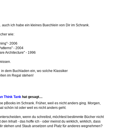
.. auch ich habe ein kleines Buechlein von Dir im Schrank.
cher wie:
ing"- 2006
Patterns" - 2004
are Architecture" - 1996
missen.
n in dem Buchladen ein, wo solche Klassiker
ellen im Regal stehen!
an Think Tank
hat gesagt…
 pBooks im Schrank. Früher, weil es nicht anders ging. Morgen,
l schön ist oder weil es nicht anders geht.
unterscheiden, wenn du schreibst, möchtest bestimmte Bücher nicht
den Inhalt - das hoffe ich - oder meinst du wirklich, wirklich, dass
 dir stehen und Staub ansetzen und Platz für anderes wegnehmen?