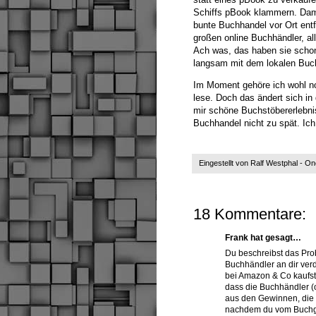
Schiffs pBook klammern. Damit
bunte Buchhandel vor Ort entf
großen online Buchhändler, a
Ach was, das haben sie schon.
langsam mit dem lokalen Bu
Im Moment gehöre ich wohl n
lese. Doch das ändert sich i
mir schöne Buchstöbererlebnis
Buchhandel nicht zu spät. Ich 
Eingestellt von
Ralf Westphal - O
18 Kommentare:
Frank hat gesagt…
Du beschreibst das Pro
Buchhändler an dir ver
bei Amazon & Co kaufst
dass die Buchhändler (
aus den Gewinnen, die 
nachdem du vom Buchgal