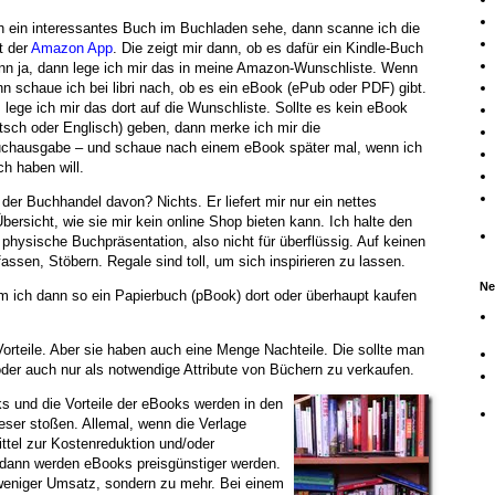
 ein interessantes Buch im Buchladen sehe, dann scanne ich die
t der
Amazon App
. Die zeigt mir dann, ob es dafür ein Kindle-Buch
nn ja, dann lege ich mir das in meine Amazon-Wunschliste. Wenn
nn schaue ich bei libri nach, ob es ein eBook (ePub oder PDF) gibt.
 lege ich mir das dort auf die Wunschliste. Sollte es kein eBook
tsch oder Englisch) geben, dann merke ich mir die
uchausgabe – und schaue nach einem eBook später mal, wenn ich
ch haben will.
der Buchhandel davon? Nichts. Er liefert mir nur ein nettes
ersicht, wie sie mir kein online Shop bieten kann. Ich halte den
 physische Buchpräsentation, also nicht für überflüssig. Auf keinen
assen, Stöbern. Regale sind toll, um sich inspirieren zu lassen.
Ne
m ich dann so ein Papierbuch (pBook) dort oder überhaupt kaufen
orteile. Aber sie haben auch eine Menge Nachteile. Die sollte man
 oder auch nur als notwendige Attribute von Büchern zu verkaufen.
s und die Vorteile der eBooks werden in den
ser stoßen. Allemal, wenn die Verlage
ttel zur Kostenreduktion und/oder
dann werden eBooks preisgünstiger werden.
 weniger Umsatz, sondern zu mehr. Bei einem