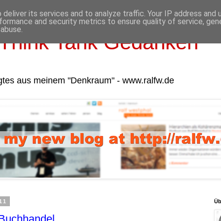
deliver its services and to analyze traffic. Your IP address and
formance and security metrics to ensure quality of service, ge
 abuse.
Think Tank Gedanken
gtes aus meinem "Denkraum" - www.ralfw.de
11
Üb
 Buchhandel