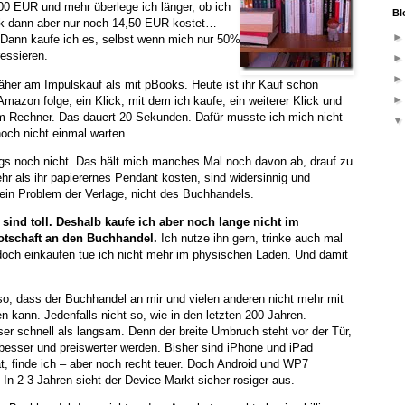
00 EUR und mehr überlege ich länger, ob ich
Bl
k dann aber nur noch 14,50 EUR kostet…
. Dann kaufe ich es, selbst wenn mich nur 50%
essieren.
näher am Impulskauf als mit pBooks. Heute ist ihr Kauf schon
 Amazon folge, ein Klick, mit dem ich kaufe, ein weiterer Klick und
 Rechner. Das dauert 20 Sekunden. Dafür musste ich mich nicht
ch nicht einmal warten.
ings noch nicht. Das hält mich manches Mal noch davon ab, drauf zu
ehr als ihr papierernes Pendant kosten, sind widersinnig und
 ein Problem der Verlage, nicht des Buchhandels.
 sind toll. Deshalb kaufe ich aber noch lange nicht im
otschaft an den Buchhandel.
Ich nutze ihn gern, trinke auch mal
doch einkaufen tue ich nicht mehr im physischen Laden. Und damit
lso, dass der Buchhandel an mir und vielen anderen nicht mehr mit
 kann. Jedenfalls nicht so, wie in den letzten 200 Jahren.
er schnell als langsam. Denn der breite Umbruch steht vor der Tür,
sser und preiswerter werden. Bisher sind iPhone und iPad
ät, finde ich – aber noch recht teuer. Doch Android und WP7
. In 2-3 Jahren sieht der Device-Markt sicher rosiger aus.