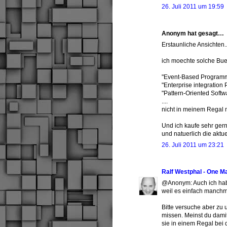
26. Juli 2011 um 19:59
Anonym hat gesagt…
Erstaunliche Ansichten.
ich moechte solche Bue
"Event-Based Programm
"Enterprise integration 
"Pattern-Oriented Softw
....
nicht in meinem Regal 
Und ich kaufe sehr ger
und natuerlich die aktu
26. Juli 2011 um 23:21
Ralf Westphal - One M
@Anonym: Auch ich habe
weil es einfach manchma
Bitte versuche aber zu 
missen. Meinst du damit 
sie in einem Regal bei