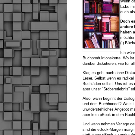
Wenn der
Ecke mit
auch al
Doch es
andere 
haben a
möchten
(!) Büc
Ich wün
Buchproduktionskette. Wo ist
darüber diskutieren, wie für a
Klar, es geht auch ohne Disku
Leser. Selbst wenn es radikal
Buchläden selbst. Uns ist es 
aber unser “Stöbererlebnis” e
Also, wann beginnt der Dialog
und dem Buchhandel? Wo ist d
unwiderstehliches Angebot m
aber kein pBook in dem Buch
Und wann nehmen Verlage den 
sind die eBook-Margen margina
statt eines pBook zu verkauf