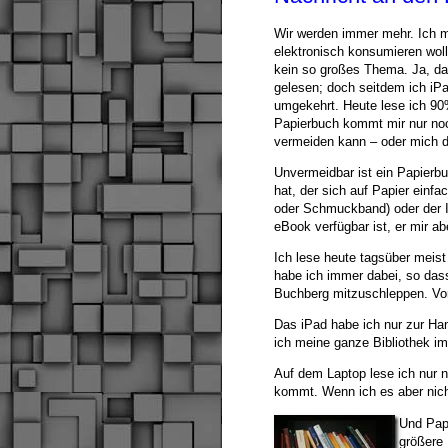
Wir werden immer mehr. Ich me
elektronisch konsumieren wol
kein so großes Thema. Ja, d
gelesen; doch seitdem ich iPa
umgekehrt. Heute lese ich 90
Papierbuch kommt mir nur noc
vermeiden kann – oder mich d
Unvermeidbar ist ein Papierbu
hat, der sich auf Papier einfa
oder Schmuckband) oder der In
eBook verfügbar ist, er mir ab
Ich lese heute tagsüber meis
habe ich immer dabei, so das
Buchberg mitzuschleppen. Vorte
Das iPad habe ich nur zur Ha
ich meine ganze Bibliothek im 
Auf dem Laptop lese ich nur n
kommt. Wenn ich es aber nicht
Und Papi
größere 