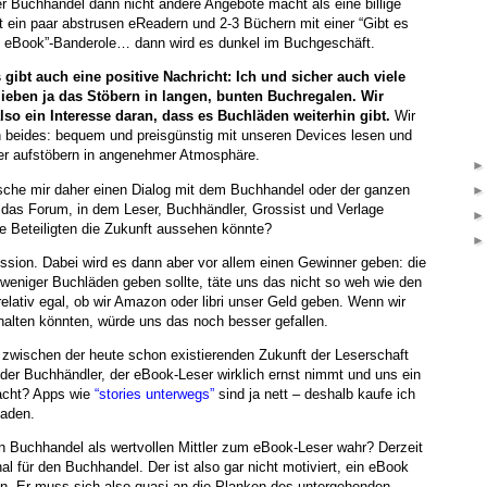
 Buchhandel dann nicht andere Angebote macht als eine billige
 ein paar abstrusen eReadern und 2-3 Büchern mit einer “Gibt es
s eBook”-Banderole… dann wird es dunkel im Buchgeschäft.
 gibt auch eine positive Nachricht: Ich und sicher auch viele
lieben ja das Stöbern in langen, bunten Buchregalen. Wir
lso ein Interesse daran, dass es Buchläden weiterhin gibt.
Wir
 beides: bequem und preisgünstig mit unseren Devices lesen und
her aufstöbern in angenehmer Atmosphäre.
sche mir daher einen Dialog mit dem Buchhandel oder der ganzen
 das Forum, in dem Leser, Buchhändler, Grossist und Verlage
lle Beteiligten die Zukunft aussehen könnte?
ssion. Dabei wird es dann aber vor allem einen Gewinner geben: die
 weniger Buchläden geben sollte, täte uns das nicht so weh wie den
relativ egal, ob wir Amazon oder libri unser Geld geben. Wenn wir
rhalten könnten, würde uns das noch besser gefallen.
 zwischen der heute schon existierenden Zukunft der Leserschaft
er Buchhändler, der eBook-Leser wirklich ernst nimmt und uns ein
acht? Apps wie
“stories unterwegs”
sind ja nett – deshalb kaufe ich
laden.
Buchhandel als wertvollen Mittler zum eBook-Leser wahr? Derzeit
l für den Buchhandel. Der ist also gar nicht motiviert, ein eBook
en. Er muss sich also quasi an die Planken des untergehenden