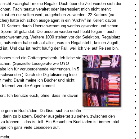
so nicht zwanghaft meine Regale. Doch über die Zeit werden sich die
ichten. Fachliteratur veraltet oder interessiert mich nicht mehr;
stik ist eh nur selten wert, aufgehoben zu werden. 22 Kartons (ca.
her) hatte ich schon ausgelagert in ein “Archiv” im Keller; davon
n 11 Kartons durch Überschwemmung wertlos geworden und schon
Sperrmüll gelandet. Die anderen werden wohl bald folgen – auch
erschwemmung. Weitere 1000 stehen vor der Selektion. Regalplatz
p; außerdem habe ich auf alles, was im Regal steht, keinen Zugriff,
ist. Und das ist recht häufig der Fall, weil ich viel auf Reisen bin.
hones sind ein Gottesgeschenk. Ich liebe sie,
fachen. (Spezielle Lesegeräte wie OYO
lte ich für vorübergehende Verirrungen. In 5
schwunden.) Durch die Digitalisierung lese
rn mehr. Damit meine ich Bücher und nicht
m Internet vor die Augen kommt.
rt: Ich benutze euch, ohne, dass ihr davon
gehe gern in Buchläden. Da lässt sich so schön
 darin zu blättern, Bücher ausgebreitet zu sehen, zwischen den
zu können… das ist toll. Ein Besuch im Buchladen ist immer total
ppe ich ganz viele Leseideen auf.
 mehr.