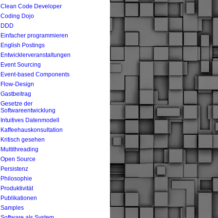
Clean Code Developer
Coding Dojo
DDD
Einfacher programmieren
English Postings
Entwicklerveranstaltungen
Event Sourcing
Event-based Components
Flow-Design
Gastbeitrag
Gesetze der
Softwareentwicklung
Intuitives Datenmodell
Kaffeehauskonsultation
Kritisch gesehen
Multithreading
Open Source
Persistenz
Philosophie
Produktivität
Publikationen
Samples
Software als System