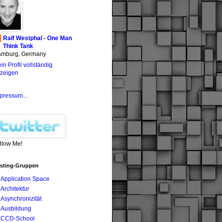
Ralf Westphal - One Man
Think Tank
mburg, Germany
in Profil vollständig
zeigen
pressum...
llow Me!
sting-Gruppen
Application Space
Architektur
Asynchronizität
Ausbildung
CCD-School