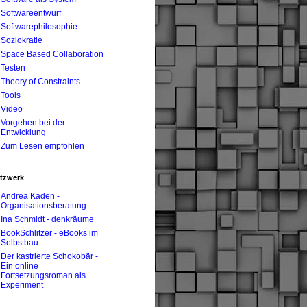
Softwareentwurf
Softwarephilosophie
Soziokratie
Space Based Collaboration
Testen
Theory of Constraints
Tools
Video
Vorgehen bei der
Entwicklung
Zum Lesen empfohlen
tzwerk
Andrea Kaden -
Organisationsberatung
Ina Schmidt - denkräume
BookSchlitzer - eBooks im
Selbstbau
Der kastrierte Schokobär -
Ein online
Fortsetzungsroman als
Experiment