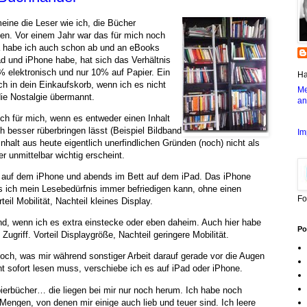
ine die Leser wie ich, die Bücher
len. Vor einem Jahr war das für mich noch
a habe ich auch schon ab und an eBooks
d und iPhone habe, hat sich das Verhältnis
% elektronisch und nur 10% auf Papier. Ein
Ha
h in dein Einkaufskorb, wenn ich es nicht
Me
ie Nostalgie übermannt.
an
ch für mich, wenn es entweder einen Inhalt
ch besser rüberbringen lässt (Beispiel Bildband
Im
halt aus heute eigentlich unerfindlichen Gründen (noch) nicht als
er unmittelbar wichtig erscheint.
t auf dem iPhone und abends im Bett auf dem iPad. Das iPhone
s ich mein Lesebedürfnis immer befriedigen kann, ohne einen
Fo
il Mobilität, Nachteil kleines Display.
nd, wenn ich es extra einstecke oder eben daheim. Auch hier habe
Po
Zugriff. Vorteil Displaygröße, Nachteil geringere Mobilität.
och, was mir während sonstiger Arbeit darauf gerade vor die Augen
 sofort lesen muss, verschiebe ich es auf iPad oder iPhone.
erbücher… die liegen bei mir nur noch herum. Ich habe noch
Mengen, von denen mir einige auch lieb und teuer sind. Ich leere