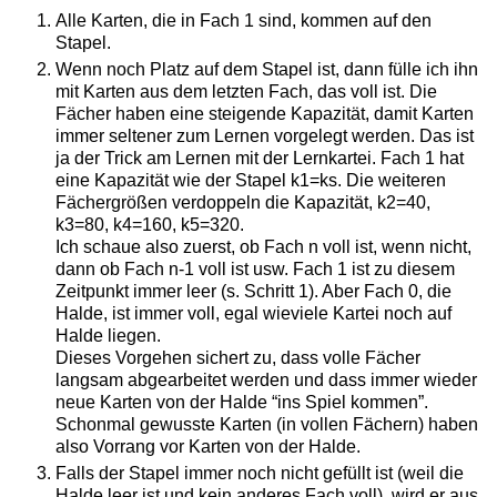
Alle Karten, die in Fach 1 sind, kommen auf den
Stapel.
Wenn noch Platz auf dem Stapel ist, dann fülle ich ihn
mit Karten aus dem letzten Fach, das voll ist. Die
Fächer haben eine steigende Kapazität, damit Karten
immer seltener zum Lernen vorgelegt werden. Das ist
ja der Trick am Lernen mit der Lernkartei. Fach 1 hat
eine Kapazität wie der Stapel k1=ks. Die weiteren
Fächergrößen verdoppeln die Kapazität, k2=40,
k3=80, k4=160, k5=320.
Ich schaue also zuerst, ob Fach n voll ist, wenn nicht,
dann ob Fach n-1 voll ist usw. Fach 1 ist zu diesem
Zeitpunkt immer leer (s. Schritt 1). Aber Fach 0, die
Halde, ist immer voll, egal wieviele Kartei noch auf
Halde liegen.
Dieses Vorgehen sichert zu, dass volle Fächer
langsam abgearbeitet werden und dass immer wieder
neue Karten von der Halde “ins Spiel kommen”.
Schonmal gewusste Karten (in vollen Fächern) haben
also Vorrang vor Karten von der Halde.
Falls der Stapel immer noch nicht gefüllt ist (weil die
Halde leer ist und kein anderes Fach voll), wird er aus