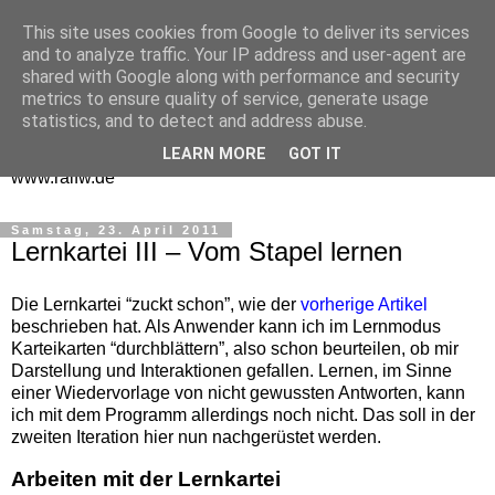
This site uses cookies from Google to deliver its services
One Man Think Tank
and to analyze traffic. Your IP address and user-agent are
shared with Google along with performance and security
Gedanken
metrics to ensure quality of service, generate usage
statistics, and to detect and address abuse.
Spontanes und Überlegtes aus meinem "Denkraum" -
LEARN MORE
GOT IT
www.ralfw.de
Samstag, 23. April 2011
Lernkartei III – Vom Stapel lernen
Die Lernkartei “zuckt schon”, wie der
vorherige Artikel
beschrieben hat. Als Anwender kann ich im Lernmodus
Karteikarten “durchblättern”, also schon beurteilen, ob mir
Darstellung und Interaktionen gefallen. Lernen, im Sinne
einer Wiedervorlage von nicht gewussten Antworten, kann
ich mit dem Programm allerdings noch nicht. Das soll in der
zweiten Iteration hier nun nachgerüstet werden.
Arbeiten mit der Lernkartei