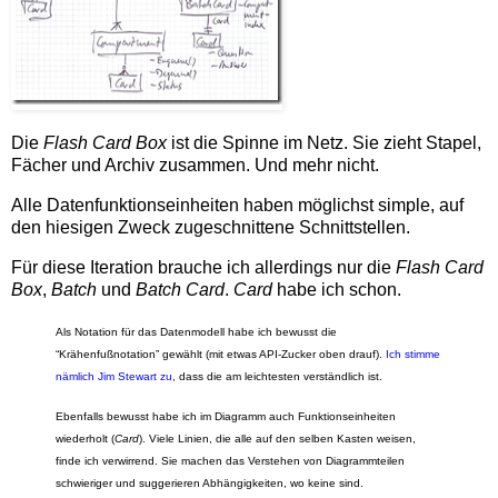
Die
Flash Card Box
ist die Spinne im Netz. Sie zieht Stapel,
Fächer und Archiv zusammen. Und mehr nicht.
Alle Datenfunktionseinheiten haben möglichst simple, auf
den hiesigen Zweck zugeschnittene Schnittstellen.
Für diese Iteration brauche ich allerdings nur die
Flash Card
Box
,
Batch
und
Batch Card
.
Card
habe ich schon.
Als Notation für das Datenmodell habe ich bewusst die
“Krähenfußnotation” gewählt (mit etwas API-Zucker oben drauf).
Ich stimme
nämlich Jim Stewart zu
, dass die am leichtesten verständlich ist.
Ebenfalls bewusst habe ich im Diagramm auch Funktionseinheiten
wiederholt (
Card
). Viele Linien, die alle auf den selben Kasten weisen,
finde ich verwirrend. Sie machen das Verstehen von Diagrammteilen
schwieriger und suggerieren Abhängigkeiten, wo keine sind.