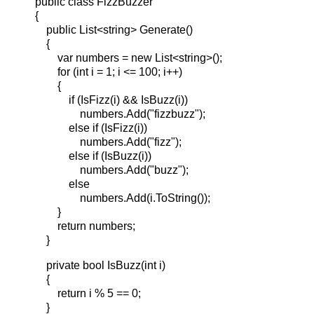
public class FizzBuzzer
{
public List<string> Generate()
{
var numbers = new List<string>();
for (int i = 1; i <= 100; i++)
{
if (IsFizz(i) && IsBuzz(i))
numbers.Add("fizzbuzz");
else if (IsFizz(i))
numbers.Add("fizz");
else if (IsBuzz(i))
numbers.Add("buzz");
else
numbers.Add(i.ToString());
}
return numbers;
}
private bool IsBuzz(int i)
{
return i % 5 == 0;
}