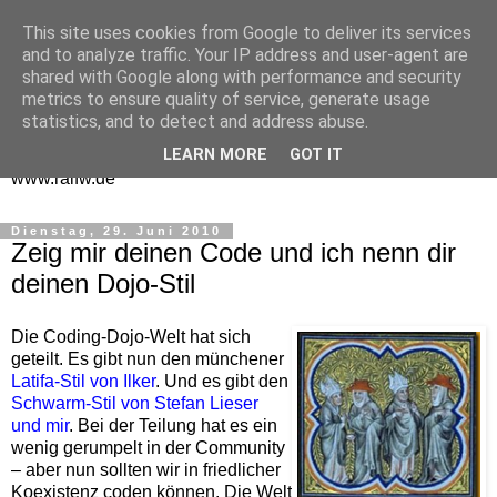
This site uses cookies from Google to deliver its services
One Man Think Tank
and to analyze traffic. Your IP address and user-agent are
shared with Google along with performance and security
Gedanken
metrics to ensure quality of service, generate usage
statistics, and to detect and address abuse.
Spontanes und Überlegtes aus meinem "Denkraum" -
LEARN MORE
GOT IT
www.ralfw.de
Dienstag, 29. Juni 2010
Zeig mir deinen Code und ich nenn dir
deinen Dojo-Stil
Die Coding-Dojo-Welt hat sich
geteilt. Es gibt nun den münchener
Latifa-Stil von Ilker
. Und es gibt den
Schwarm-Stil von Stefan Lieser
und mir
. Bei der Teilung hat es ein
wenig gerumpelt in der Community
– aber nun sollten wir in friedlicher
Koexistenz coden können. Die Welt