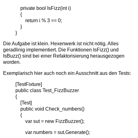
private bool IsFizz(int i)
{
return i % 3 == 0;
}
}
Die Aufgabe ist klein. Hexenwerk ist nicht nötig. Alles
geradlinig implementiert. Die Funktionen IsFizz() und
IsBuzz() sind bei einer Refaktorisierung herausgezogen
worden.
Exemplarisch hier auch noch ein Ausschnitt aus den Tests:
[TestFixture]
public class Test_FizzBuzzer
{
[Test]
public void Check_numbers()
{
var sut = new FizzBuzzer();
var numbers = sut.Generate();