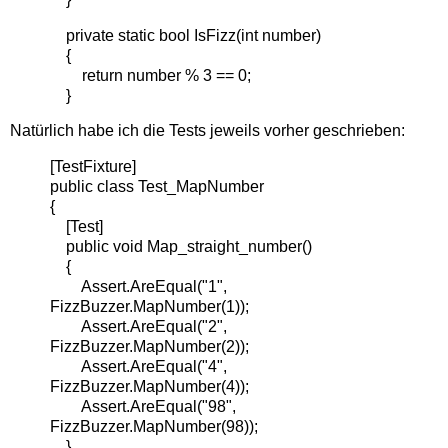
private static bool IsFizz(int number)
{
return number % 3 == 0;
}
Natürlich habe ich die Tests jeweils vorher geschrieben:
[TestFixture]
public class Test_MapNumber
{
[Test]
public void Map_straight_number()
{
Assert.AreEqual("1",
FizzBuzzer.MapNumber(1));
Assert.AreEqual("2",
FizzBuzzer.MapNumber(2));
Assert.AreEqual("4",
FizzBuzzer.MapNumber(4));
Assert.AreEqual("98",
FizzBuzzer.MapNumber(98));
}