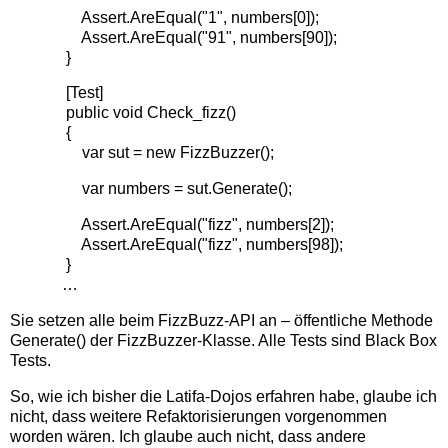
Assert.AreEqual("1", numbers[0]);
Assert.AreEqual("91", numbers[90]);
}
[Test]
public void Check_fizz()
{
var sut = new FizzBuzzer();
var numbers = sut.Generate();
Assert.AreEqual("fizz", numbers[2]);
Assert.AreEqual("fizz", numbers[98]);
}
…
Sie setzen alle beim FizzBuzz-API an – öffentliche Methode
Generate() der FizzBuzzer-Klasse. Alle Tests sind Black Box
Tests.
So, wie ich bisher die Latifa-Dojos erfahren habe, glaube ich
nicht, dass weitere Refaktorisierungen vorgenommen
worden wären. Ich glaube auch nicht, dass andere