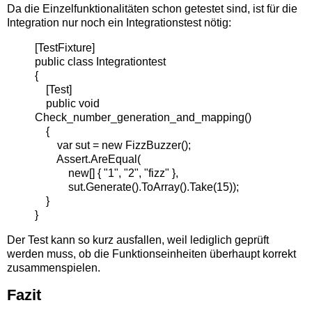
Da die Einzelfunktionalitäten schon getestet sind, ist für die
Integration nur noch ein Integrationstest nötig:
[TestFixture]
public class Integrationtest
{
[Test]
public void
Check_number_generation_and_mapping()
{
var sut = new FizzBuzzer();
Assert.AreEqual(
new[] { "1", "2", "fizz" },
sut.Generate().ToArray().Take(15));
}
}
Der Test kann so kurz ausfallen, weil lediglich geprüft
werden muss, ob die Funktionseinheiten überhaupt korrekt
zusammenspielen.
Fazit