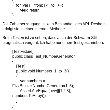
{
for (var i = from; i <= to; i++)
yield return i;
}
Die Zahlenerzeugung ist kein Bestandteil des API. Deshalb
erfolgt sie in einer internen Methode.
Beim Testen ist zu sehen, dass auch der Schwarm-Stil
pragmatisch vorgeht. Ich habe nur einen Test geschrieben:
[TestFixture]
public class Test_NumberGenerator
{
[Test]
public void Numbers_1_to_3()
{
var numbers =
FizzBuzzer.NumberGenerator(1, 3);
Assert.AreEqual(new[]{1,2,3},
numbers.ToArray());
}
}