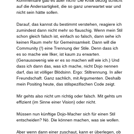
Kommentare gab es aber nicht! Die Kritik bezog schlicht
auf die Andersartigkeit, die so ganz unerwartet war und
nicht sein hätte sollen.
Darauf, das kannst du bestimmt verstehen, reagiere ich
zumindest dann nicht mehr so flauschig. Wenn mein Stil
schon gleich falsch ist, einfach so falsch, dann sehe ich
keinen Raum mehr für Gemeinsamkeit. Dann will die
Community (!) eine Trennung der Stile. Denn dass ich
es so mache wie Ilker, ist kaum zu erwarten.
(Genausowenig wie er es so machen will wie ich.) Und
dass ich dann das, was ich mache, nicht Dojo nennen
darf, das ist völliger Blödsinn. Ergo: Stiltrennung. In aller
Freundschaft. Ganz sachlich, mit Argumenten. Deshalb
mein Positing heute, das stilspezifischen Code zeigt.
Mir gehts also nicht um richtig oder falsch. Mit gehts um
effizient (im Sinne einer Vision) oder nicht.
Müssen nun künftige Dojo-Macher sich für einen Stil
entscheiden? Nö. Die können machen, was sie wollen.
Aber wenn dann einer zuschaut, kann er überlegen, ob