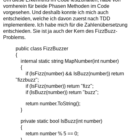
vornherein für beide Phasen Methoden im Code
vorgesehen. Und deshalb konnte ich mich auch
entscheiden, welche ich davon zuerst nach TDD
implementiere. Ich habe mich für die Zahlenübersetzung
entschieden. Sie ist ja auch der Kern des FizzBuzz-
Problems.
public class FizzBuzzer
{
internal static string MapNumber(int number)
{
if (IsFizz(number) && IsBuzz(number)) return
"fizzbuzz";
if (IsFizz(number)) return "fizz";
if (IsBuzz(number)) return "buzz";
return number.ToString();
}
private static bool IsBuzz(int number)
{
return number % 5 == 0;
}