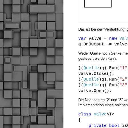
Das ist bei der “Verdrahtung” 
var
valve =
new
Val
q.OnOutput += valve
Weder Quelle noch Senke merk
gesteuert werden kann:
((
Quelle
)q).Run(
"1"
valve.Close();
((
Quelle
)q).Run(
"2"
((
Quelle
)q).Run(
"3"
valve.Open();
Die Nachrichten “2” und “3” w
Implementation eines solchen Ve
class
Valve
<T>
{
private
bool
is