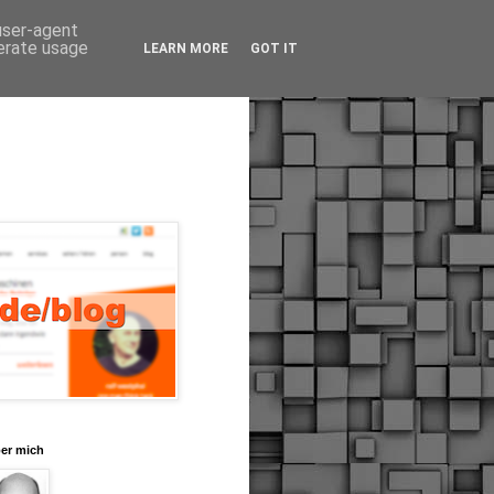
 user-agent
nerate usage
LEARN MORE
GOT IT
er mich