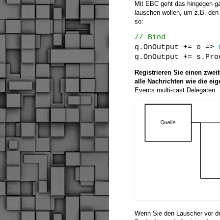
Mit EBC geht das hingegen g
lauschen wollen, um z.B. den 
so:
// Bind
q.OnOutput += o =>
q.OnOutput += s.Pro
Registrieren Sie einen zwe
alle Nachrichten wie die ei
Events multi-cast Delegaten.
Wenn Sie den Lauscher vor de