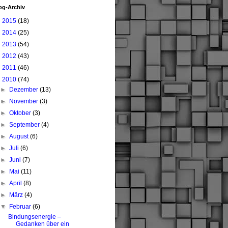
og-Archiv
►
2015
(18)
►
2014
(25)
►
2013
(54)
►
2012
(43)
►
2011
(46)
▼
2010
(74)
►
Dezember
(13)
►
November
(3)
►
Oktober
(3)
►
September
(4)
►
August
(6)
►
Juli
(6)
►
Juni
(7)
►
Mai
(11)
►
April
(8)
►
März
(4)
▼
Februar
(6)
Bindungsenergie –
Gedanken über ein