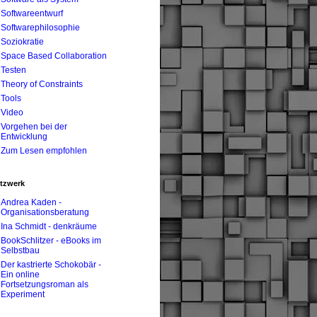
Softwareentwurf
Softwarephilosophie
Soziokratie
Space Based Collaboration
Testen
Theory of Constraints
Tools
Video
Vorgehen bei der
Entwicklung
Zum Lesen empfohlen
tzwerk
Andrea Kaden -
Organisationsberatung
Ina Schmidt - denkräume
BookSchlitzer - eBooks im
Selbstbau
Der kastrierte Schokobär -
Ein online
Fortsetzungsroman als
Experiment