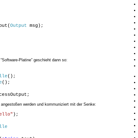
put(
Output
msg);
“Software-Platine” geschieht dann so:
lle
();
e
();
cessOutput;
e angestoßen werden und kommuniziert mit der Senke:
ello"
);
lle