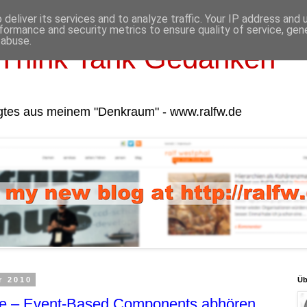
deliver its services and to analyze traffic. Your IP address and
formance and security metrics to ensure quality of service, ge
 abuse.
Think Tank Gedanken
gtes aus meinem "Denkraum" - www.ralfw.de
r 2010
Üb
ke – Event-Based Components abhören