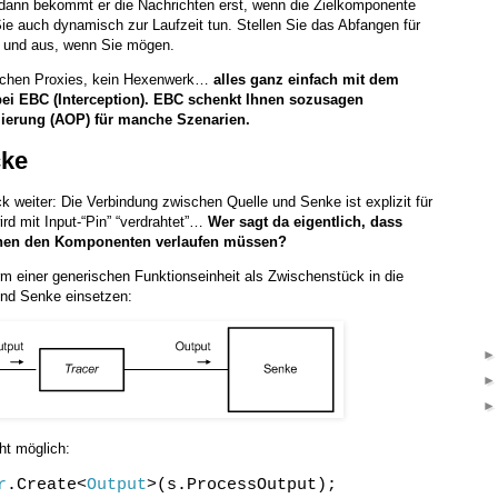
r, dann bekommt er die Nachrichten erst, wenn die Zielkomponente
Sie auch dynamisch zur Laufzeit tun. Stellen Sie das Abfangen für
in und aus, wenn Sie mögen.
ischen Proxies, kein Hexenwerk…
alles ganz einfach mit dem
i EBC (Interception).
EBC schenkt Ihnen sozusagen
ierung (AOP) für manche Szenarien.
cke
 weiter: Die Verbindung zwischen Quelle und Senke ist explizit für
ird mit Input-“Pin” “verdrahtet”…
Wer sagt da eigentlich, dass
schen den Komponenten verlaufen müssen?
rm einer generischen Funktionseinheit als Zwischenstück in die
und Senke einsetzen:
cht möglich:
r
.Create<
Output
>(s.ProcessOutput);