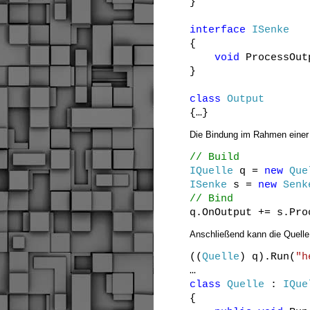
}
interface
ISenke
{
void
ProcessOut
}
class
Output
{…}
Die Bindung im Rahmen einer 
// Build
IQuelle
q =
new
Que
ISenke
s =
new
Senk
// Bind
q.OnOutput += s.Pro
Anschließend kann die Quell
((
Quelle
) q).Run(
"h
…
class
Quelle
:
IQue
{