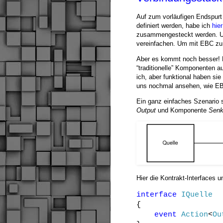
Auf zum vorläufigen Endspurt
definiert werden, habe ich
hier
zusammengesteckt werden. U
vereinfachen. Um mit EBC zu a
Aber es kommt noch besser! D
“traditionelle” Komponenten au
ich, aber funktional haben s
uns nochmal ansehen, wie E
Ein ganz einfaches Szenario
Output
und Komponente
Sen
Hier die Kontrakt-Interfaces u
interface
IQuelle
{
event
Action
<
Ou