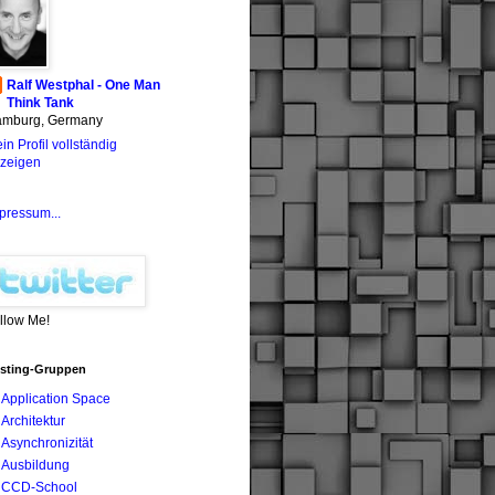
Ralf Westphal - One Man
Think Tank
mburg, Germany
in Profil vollständig
zeigen
pressum...
llow Me!
sting-Gruppen
Application Space
Architektur
Asynchronizität
Ausbildung
CCD-School