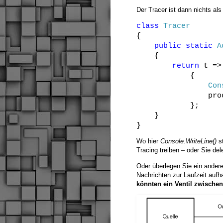
Der Tracer ist dann nichts als
class
Tracer
{
public
static
A
{
return
t =>
{
Con
pro
};
}
}
Wo hier
Console.WriteLine()
st
Tracing treiben – oder Sie de
Oder überlegen Sie ein ander
Nachrichten zur Laufzeit aufh
könnten ein Ventil zwische