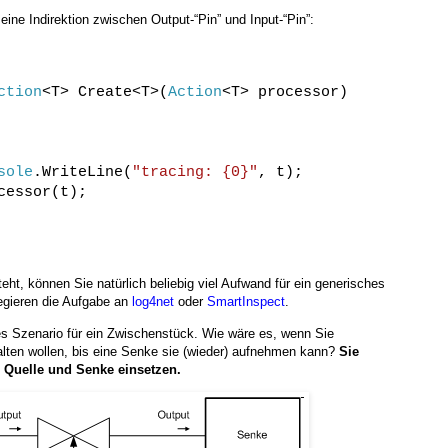
 eine Indirektion zwischen Output-“Pin” und Input-“Pin”:
ction
<T> Create<T>(
Action
<T> processor)
sole
.WriteLine(
"tracing: {0}"
, t);
cessor(t);
eht, können Sie natürlich beliebig viel Aufwand für ein generisches
legieren die Aufgabe an
log4net
oder
SmartInspect
.
es Szenario für ein Zwischenstück. Wie wäre es, wenn Sie
alten wollen, bis eine Senke sie (wieder) aufnehmen kann?
Sie
n Quelle und Senke einsetzen.