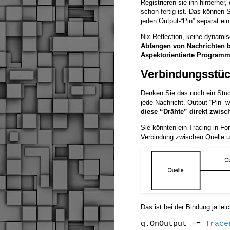
Registrieren sie ihn hinterhe
schon fertig ist. Das können 
jeden Output-“Pin” separat e
Nix Reflection, keine dynam
Abfangen von Nachrichten be
Aspektorientierte Programm
Verbindungsstü
Denken Sie das noch ein Stück
jede Nachricht. Output-“Pin” w
diese “Drähte” direkt zwi
Sie könnten ein Tracing in Fo
Verbindung zwischen Quelle 
Das ist bei der Bindung ja lei
q.OnOutput +=
Trace