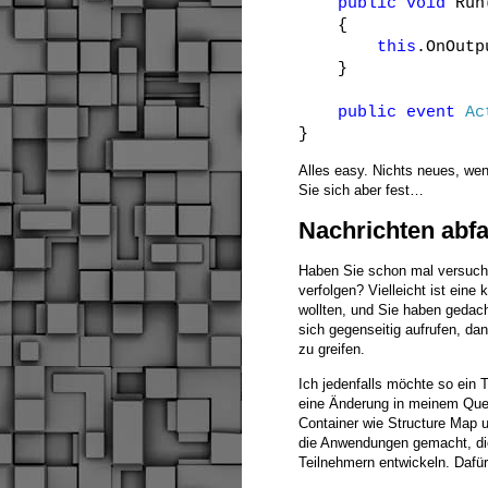
public
void
Run
{
this
.OnOutp
}
public
event
Ac
}
Alles easy. Nichts neues, wen
Sie sich aber fest…
Nachrichten abf
Haben Sie schon mal versucht
verfolgen? Vielleicht ist ein
wollten, und Sie haben geda
sich gegenseitig aufrufen, da
zu greifen.
Ich jedenfalls möchte so ein 
eine Änderung in meinem Que
Container wie Structure Map 
die Anwendungen gemacht, die
Teilnehmern entwickeln. Dafür