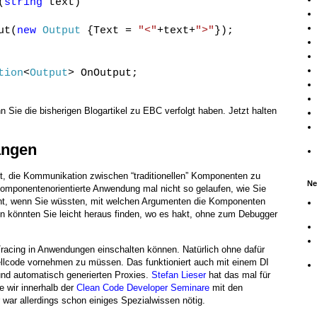
(
string
text)
ut(
new
Output
{Text =
"<"
+text+
">"
});
tion
<
Output
> OnOutput;
n Sie die bisherigen Blogartikel zu EBC verfolgt haben. Jetzt halten
angen
, die Kommunikation zwischen “traditionellen” Komponenten zu
Ne
e komponentenorientierte Anwendung mal nicht so gelaufen, wie Sie
cht, wenn Sie wüssten, mit welchen Argumenten die Komponenten
nn könnten Sie leicht heraus finden, wo es hakt, ohne zum Debugger
Tracing in Anwendungen einschalten können. Natürlich ohne dafür
llcode vornehmen zu müssen. Das funktioniert auch mit einem DI
und automatisch generierten Proxies.
Stefan Lieser
hat das mal für
 wir innerhalb der
Clean Code Developer Seminare
mit den
 war allerdings schon einiges Spezialwissen nötig.