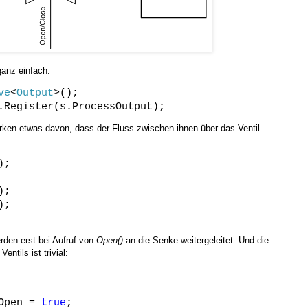
ganz einfach:
ve
<
Output
>();
.Register(s.ProcessOutput);
en etwas davon, dass der Fluss zwischen ihnen über das Ventil
);
);
);
erden erst bei Aufruf von
Open()
an die Senke weitergeleitet. Und die
ntils ist trivial:
Open =
true
;