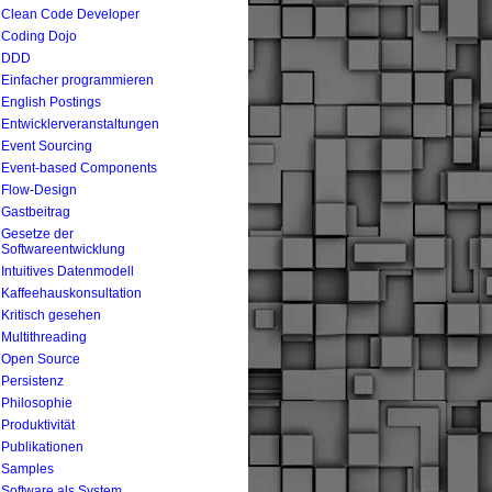
Clean Code Developer
Coding Dojo
DDD
Einfacher programmieren
English Postings
Entwicklerveranstaltungen
Event Sourcing
Event-based Components
Flow-Design
Gastbeitrag
Gesetze der
Softwareentwicklung
Intuitives Datenmodell
Kaffeehauskonsultation
Kritisch gesehen
Multithreading
Open Source
Persistenz
Philosophie
Produktivität
Publikationen
Samples
Software als System