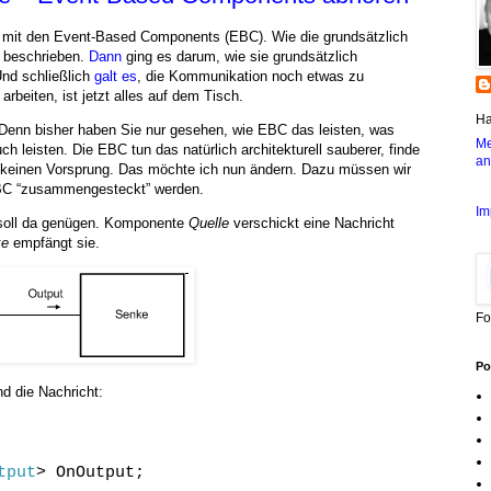
 mit den Event-Based Components (EBC). Wie die grundsätzlich
beschrieben.
Dann
ging es darum, wie sie grundsätzlich
nd schließlich
galt es
, die Kommunikation noch etwas zu
rbeiten, ist jetzt alles auf dem Tisch.
Ha
enn bisher haben Sie nur gesehen, wie EBC das leisten, was
Me
ch leisten. Die EBC tun das natürlich architekturell sauberer, finde
an
ie keinen Vorsprung. Das möchte ich nun ändern. Dazu müssen wir
BC “zusammengesteckt” werden.
Im
 soll da genügen. Komponente
Quelle
verschickt eine Nachricht
ke
empfängt sie.
Fo
Po
nd die Nachricht:
tput
> OnOutput;