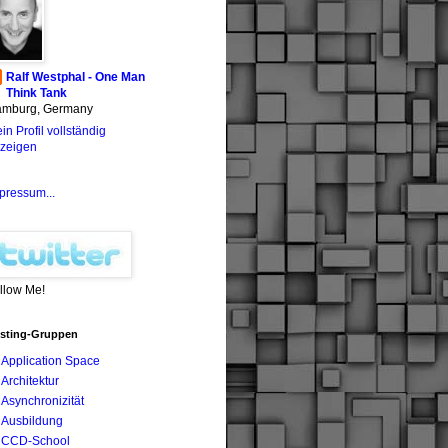
Ralf Westphal - One Man
Think Tank
mburg, Germany
in Profil vollständig
zeigen
pressum...
llow Me!
sting-Gruppen
Application Space
Architektur
Asynchronizität
Ausbildung
CCD-School