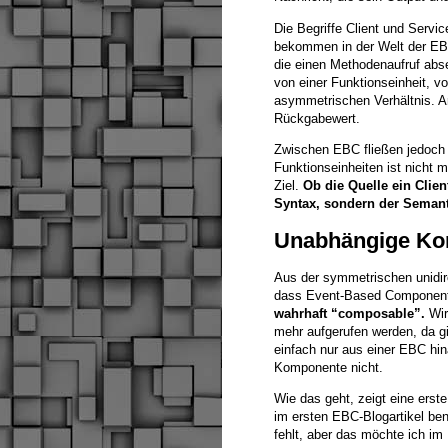
Die Begriffe Client und Servic
bekommen in der Welt der EBC
die einen Methodenaufruf abset
von einer Funktionseinheit, v
asymmetrischen Verhältnis. A
Rückgabewert.
Zwischen EBC fließen jedoch 
Funktionseinheiten ist nicht 
Ziel.
Ob die Quelle ein Clien
Syntax, sondern der Semant
Unabhängige K
Aus der symmetrischen unidir
dass Event-Based Component
wahrhaft “composable”.
Wir
mehr aufgerufen werden, da gi
einfach nur aus einer EBC h
Komponente nicht.
Wie das geht, zeigt eine erst
im ersten EBC-Blogartikel ben
fehlt, aber das möchte ich i