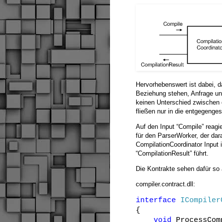
Hervorhebenswert ist dabei, d
Beziehung stehen, Anfrage und
keinen Unterschied zwischen 
fließen nur in die entgegenge
Auf den Input “Compile” reagie
für den ParserWorker, der da
CompilationCoordinator Input i
“CompilationResult” führt.
Die Kontrakte sehen dafür so 
compiler.contract.dll:
interface
ICompiler
{
void
ProcessCom