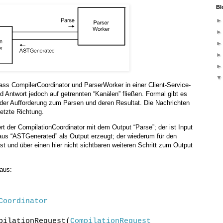
Bl
ass CompilerCoordinator und ParserWorker in einer Client-Service-
 Antwort jedoch auf getrennten “Kanälen” fließen. Formal gibt es
der Aufforderung zum Parsen und deren Resultat. Die Nachrichten
setzte Richtung.
rt der CompilationCoordinator mit dem Output “Parse”; der ist Input
raus “ASTGenerated” als Output erzeugt; der wiederum für den
st und über einen hier nicht sichtbaren weiteren Schritt zum Output
aus:
Coordinator
pilationRequest(
CompilationRequest