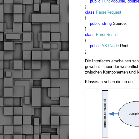
public
Func
<
double
,
doubl
}
class
ParseRequest
{
public
string
Source;
}
class
ParseResult
{
public
ASTNode
Root;
}
Die Interfaces erscheinen sch
gewohnt – aber der wesentlich
zwischen Komponenten und K
Klassisch sehen die so aus: