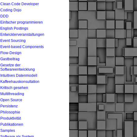
Clean Code Developer
Coding Dojo
DDD
Einfacher programmieren
English Postings
Entwicklerveranstaltungen
Event Sourcing
Event-based Components
Flow-Design
Gastbeitrag
Gesetze der
Softwareentwicklung
Intuitives Datenmodell
Kaffeehauskonsultation
Kritisch gesehen
Multithreading
Open Source
Persistenz
Philosophie
Produktivität
Publikationen
Samples
Software als System