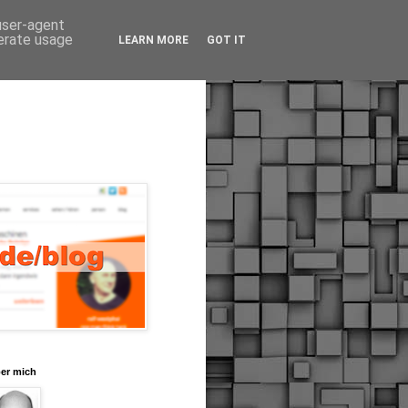
 user-agent
nerate usage
LEARN MORE
GOT IT
er mich