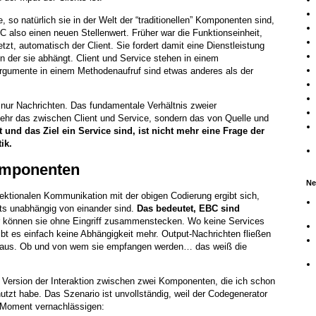
e, so natürlich sie in der Welt der “traditionellen” Komponenten sind,
 also einen neuen Stellenwert. Früher war die Funktionseinheit,
zt, automatisch der Client. Sie fordert damit eine Dienstleistung
on der sie abhängt. Client und Service stehen in einem
rgumente in einem Methodenaufruf sind etwas anderes als der
nur Nachrichten. Das fundamentale Verhältnis zweier
mehr das zwischen Client und Service, sondern das von Quelle und
t und das Ziel ein Service sind, ist nicht mehr eine Frage der
ik.
omponenten
Ne
ektionalen Kommunikation mit der obigen Codierung ergibt sich,
s unabhängig von einander sind.
Das bedeutet, EBC sind
 können sie ohne Eingriff zusammenstecken. Wo keine Services
bt es einfach keine Abhängigkeit mehr. Output-Nachrichten fließen
inaus. Ob und von wem sie empfangen werden… das weiß die
e Version der Interaktion zwischen zwei Komponenten, die ich schon
utzt habe. Das Szenario ist unvollständig, weil der Codegenerator
m Moment vernachlässigen: