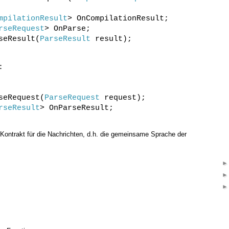
mpilationResult
> OnCompilationResult;
rseRequest
> OnParse;
seResult(
ParseResult
result);
:
seRequest(
ParseRequest
request);
rseResult
> OnParseResult;
 Kontrakt für die Nachrichten, d.h. die gemeinsame Sprache der