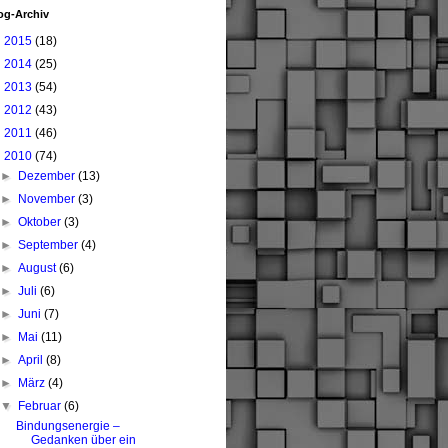
og-Archiv
►
2015
(18)
►
2014
(25)
►
2013
(54)
►
2012
(43)
►
2011
(46)
▼
2010
(74)
►
Dezember
(13)
►
November
(3)
►
Oktober
(3)
►
September
(4)
►
August
(6)
►
Juli
(6)
►
Juni
(7)
►
Mai
(11)
►
April
(8)
►
März
(4)
▼
Februar
(6)
Bindungsenergie –
Gedanken über ein