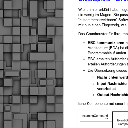
Wie ich
hier
erklärt habe, lieg
ein wenig im Magen. Sie passe
“zusammensteckbaren” Softwa
mir nun einen Fingerzeig, wie
Das Grundmuster für Ihre Impl
EBC kommunizieren nu
Architecture (EDA) ist 
Programmablauf ändert s
EBC erhalten Aufforderu
erteilen Aufforderungen
Die Übersetzung dieses 
Nachrichten werde
Input-Nachricht
verarbeitet
Output-Nachricht
Eine Komponente mit einer Inp