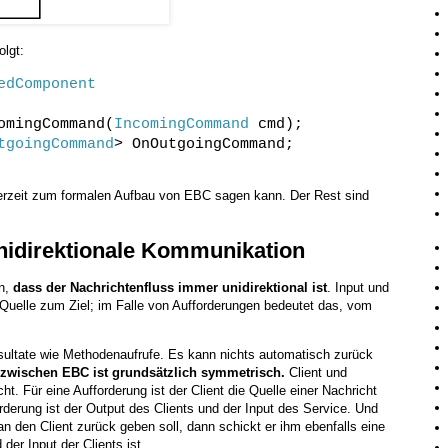
olgt:
edComponent
omingCommand(
IncomingCommand
cmd);
tgoingCommand
> OnOutgoingCommand;
 derzeit zum formalen Aufbau von EBC sagen kann. Der Rest sind
idirektionale Kommunikation
en,
dass der Nachrichtenfluss immer unidirektional ist
. Input und
 Quelle zum Ziel; im Falle von Aufforderungen bedeutet das, vom
sultate wie Methodenaufrufe. Es kann nichts automatisch zurück
zwischen EBC ist grundsätzlich symmetrisch.
Client und
ht. Für eine Aufforderung ist der Client die Quelle einer Nachricht
orderung ist der Output des Clients und der Input des Service. Und
 an den Client zurück geben soll, dann schickt er ihm ebenfalls eine
der Input der Clients ist.