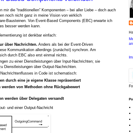
en mir die “traditionellen” Komponenten – bei aller Liebe – doch auch
n noch nicht ganz in meine Vision von wirklich
re-Bausteinen. Von Event-Based Components (EBC) erwarte ich
 es besser werden kann.
Ha
ementierung ist denkbar einfach:
Me
an
r über Nachrichten.
Anders als bei der Event-Driven
diese Kommunikation allerdings (zunächst) synchron. Am
ich durch EBC also erst einmal nichts.
Im
ngen zu einer Dienstleistungen über Input-Nachrichten; sie
 zu Dienstleistungen über Output-Nachrichten.
Nachrichtenflusses in Code ist schematisch:
n durch eine je eigene Klasse repräsentiert
Fo
en werden von Methoden ohne Rückgabewert
en werden über Delegaten versandt
Po
ut- und einer Output-Nachricht