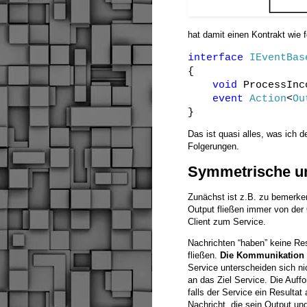
hat damit einen Kontrakt wie f
interface
IEventBas
{
void
ProcessInc
event
Action
<
Ou
}
Das ist quasi alles, was ich
Folgerungen.
Symmetrische un
Zunächst ist z.B. zu bemerk
Output fließen immer von der
Client zum Service.
Nachrichten “haben” keine Re
fließen.
Die Kommunikation 
Service unterscheiden sich nic
an das Ziel Service. Die Auff
falls der Service ein Resultat
Nachricht, die sein Output und 