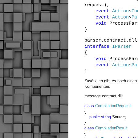
request);
event
Action
<
Co
event
Action
<
Pa
void
ProcessPar
}
parser.contract.dll
interface
IParser
{
void
ProcessPar
event
Action
<
Pa
}
Zusätzlich gibt es noch einen
Komponenten:
message.contract.dll:
class
CompilationRequest
{
public
string
Source;
}
class
CompilationResult
{