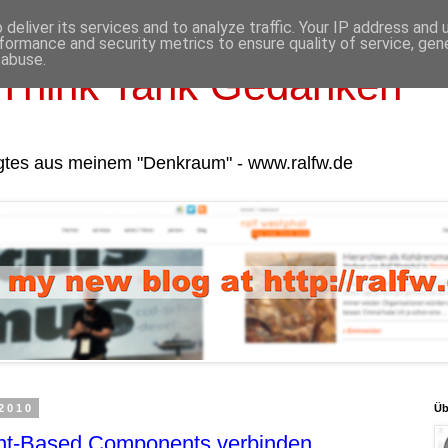
deliver its services and to analyze traffic. Your IP address and
formance and security metrics to ensure quality of service, ge
 abuse.
Think Tank Gedanken
gtes aus meinem "Denkraum" - www.ralfw.de
 2010
Üb
ent-Based Components verbinden