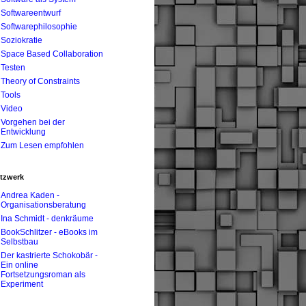
Softwareentwurf
Softwarephilosophie
Soziokratie
Space Based Collaboration
Testen
Theory of Constraints
Tools
Video
Vorgehen bei der
Entwicklung
Zum Lesen empfohlen
tzwerk
Andrea Kaden -
Organisationsberatung
Ina Schmidt - denkräume
BookSchlitzer - eBooks im
Selbstbau
Der kastrierte Schokobär -
Ein online
Fortsetzungsroman als
Experiment