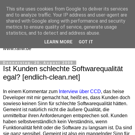
This site uses cookies from Google to deliver its services
One Man Think Tank
and to analyze traffic. Your IP address and user-agent are
shared with Google along with performance and security
Gedanken
metrics to ensure quality of service, generate usage
statistics, and to detect and address abuse.
Spontanes und Überlegtes aus meinem "Denkraum" -
LEARN MORE
GOT IT
www.ralfw.de
Donnerstag, 20. August 2009
Ist Kunden schlechte Softwarequalität
egal? [endlich-clean.net]
In einem Kommentar zum
Interview über CCD
, das heise
Developer mit mir gemacht hat, heißt es, dass Kunden doch
sowieso keinen Sinn für schlechte Softwarequalität hätten.
Gemeint ist natürlich nicht die äußere Qualität, die
unmittelbar ihren Anforderungen entsprechen soll. Kunden
haben selbstverständlich kein Verständnis, wenn
Funktionalität fehlt oder die Software zu langsam ist. Da sind
sie ganz sensibel. Gemeint ist also ein mangelnder Sinn für