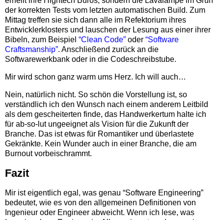
erhellt ihre Hightech Büros, sondern die Lavalampe im Grün
der korrekten Tests vom letzten automatischen Build. Zum
Mittag treffen sie sich dann alle im Refektorium ihres
Entwicklerklosters und lauschen der Lesung aus einer ihrer
Bibeln, zum Beispiel
“Clean Code”
oder
“Software
Craftsmanship”
. Anschließend zurück an die
Softwarewerkbank oder in die Codeschreibstube.
Mir wird schon ganz warm ums Herz. Ich will auch…
Nein, natürlich nicht. So schön die Vorstellung ist, so
verständlich ich den Wunsch nach einem anderem Leitbild
als dem gescheiterten finde, das Handwerkertum halte ich
für ab-so-lut ungeeignet als Vision für die Zukunft der
Branche. Das ist etwas für Romantiker und überlastete
Gekränkte. Kein Wunder auch in einer Branche, die am
Burnout vorbeischrammt.
Fazit
Mir ist eigentlich egal, was genau “Software Engineering”
bedeutet, wie es von den allgemeinen Definitionen von
Ingenieur oder Engineer abweicht. Wenn ich lese, was