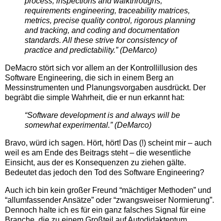
process, inspections and walkthroughs,
requirements engineering, traceability matrices,
metrics, precise quality control, rigorous planning
and tracking, and coding and documentation
standards. All these strive for consistency of
practice and predictability.” (DeMarco)
DeMacro stört sich vor allem an der Kontrollillusion des
Software Engineering, die sich in einem Berg an
Messinstrumenten und Planungsvorgaben ausdrückt. Der
begräbt die simple Wahrheit, die er nun erkannt hat:
“Software development is and always will be
somewhat experimental.” (DeMarco)
Bravo, würd ich sagen. Hört, hört! Das (!) scheint mir – auch
weil es am Ende des Beitrags steht – die wesentliche
Einsicht, aus der es Konsequenzen zu ziehen gälte.
Bedeutet das jedoch den Tod des Software Engineering?
Auch ich bin kein großer Freund “mächtiger Methoden” und
“allumfassender Ansätze” oder “zwangsweiser Normierung”.
Dennoch halte ich es für ein ganz falsches Signal für eine
Branche, die zu einem Großteil auf Autodidaktentum