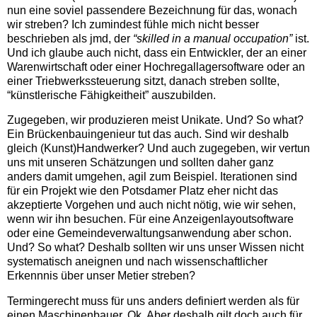
nun eine soviel passendere Bezeichnung für das, wonach
wir streben? Ich zumindest fühle mich nicht besser
beschrieben als jmd, der
“skilled in a manual occupation”
ist.
Und ich glaube auch nicht, dass ein Entwickler, der an einer
Warenwirtschaft oder einer Hochregallagersoftware oder an
einer Triebwerkssteuerung sitzt, danach streben sollte,
“künstlerische Fähigkeitheit” auszubilden.
Zugegeben, wir produzieren meist Unikate. Und? So what?
Ein Brückenbauingenieur tut das auch. Sind wir deshalb
gleich (Kunst)Handwerker? Und auch zugegeben, wir vertun
uns mit unseren Schätzungen und sollten daher ganz
anders damit umgehen, agil zum Beispiel. Iterationen sind
für ein Projekt wie den Potsdamer Platz eher nicht das
akzeptierte Vorgehen und auch nicht nötig, wie wir sehen,
wenn wir ihn besuchen. Für eine Anzeigenlayoutsoftware
oder eine Gemeindeverwaltungsanwendung aber schon.
Und? So what? Deshalb sollten wir uns unser Wissen nicht
systematisch aneignen und nach wissenschaftlicher
Erkennnis über unser Metier streben?
Termingerecht muss für uns anders definiert werden als für
einen Maschinenbauer. Ok. Aber deshalb gilt doch auch für