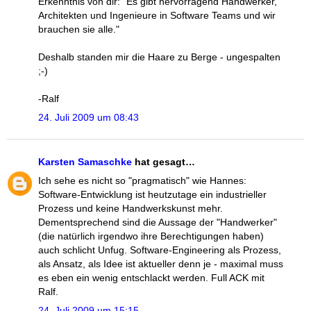
Erkenntnis von dir: "Es gibt hervorragend Handwerker,
Architekten und Ingenieure in Software Teams und wir
brauchen sie alle."
Deshalb standen mir die Haare zu Berge - ungespalten
;-)
-Ralf
24. Juli 2009 um 08:43
Karsten Samaschke
hat gesagt…
Ich sehe es nicht so "pragmatisch" wie Hannes:
Software-Entwicklung ist heutzutage ein industrieller
Prozess und keine Handwerkskunst mehr.
Dementsprechend sind die Aussage der "Handwerker"
(die natürlich irgendwo ihre Berechtigungen haben)
auch schlicht Unfug. Software-Engineering als Prozess,
als Ansatz, als Idee ist aktueller denn je - maximal muss
es eben ein wenig entschlackt werden. Full ACK mit
Ralf.
24. Juli 2009 um 15:15