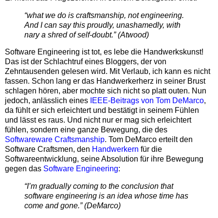
“what we do is craftsmanship, not engineering.
And I can say this proudly, unashamedly, with
nary a shred of self-doubt.” (Atwood)
Software Engineering ist tot, es lebe die Handwerkskunst!
Das ist der Schlachtruf eines Bloggers, der von
Zehntausenden gelesen wird. Mit Verlaub, ich kann es nicht
fassen. Schon lang er das Handwerkerherz in seiner Brust
schlagen hören, aber mochte sich nicht so platt outen. Nun
jedoch, anlässlich eines
IEEE-Beitrags von Tom DeMarco
,
da fühlt er sich erleichtert und bestätigt in seinem Fühlen
und lässt es raus. Und nicht nur er mag sich erleichtert
fühlen, sondern eine ganze Bewegung, die des
Softwareware Craftsmanship
. Tom DeMarco erteilt den
Software Craftsmen, den
Handwerkern
für die
Softwareentwicklung, seine Absolution für ihre Bewegung
gegen das
Software Engineering
:
“I’m gradually coming to the conclusion that
software engineering is an idea whose time has
come and gone.” (DeMarco)