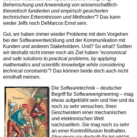
Beherrschung und Anwendung von wissenschaftlich-
theoretisch fundierten und empirisch gesicherten
technischen Erkenntnissen und Methoden”
? Das kann
weder Jeffs noch DeMarcos Ernst sein.
Gut, wir haben immer wieder Probleme mit dem Vorgehen
bei der Softwareentwicklung und der Kommunikation mit
Kunden und anderen Stakeholdern. Und? So what? Sollten
wir deshalb nicht immer noch als Ziel haben
“economical
and safe solutions to practical problems, by applying
mathematics and scientific knowledge while considering
technical constraints”
? Das können beide doch auch nicht
ernsthaft meinen.
Die Softwaretechnik – deutscher
Begriff für Softwareengineering – mag
etwas aufgebläht sein und hier und da
noch zu sehr versuchen, ihren
Geschwistern einer mechanischen
und elektronischen Welt
nachzueifern. Sie mag noch zu sehr
an einer Kontrollillusion festhalten.
Aber muss sie deshalb für tot erklärt