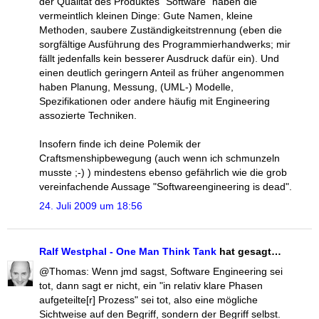
der Qualität des Produktes "Software" haben die
vermeintlich kleinen Dinge: Gute Namen, kleine
Methoden, saubere Zuständigkeitstrennung (eben die
sorgfältige Ausführung des Programmierhandwerks; mir
fällt jedenfalls kein besserer Ausdruck dafür ein). Und
einen deutlich geringern Anteil as früher angenommen
haben Planung, Messung, (UML-) Modelle,
Spezifikationen oder andere häufig mit Engineering
assozierte Techniken.
Insofern finde ich deine Polemik der
Craftsmenshipbewegung (auch wenn ich schmunzeln
musste ;-) ) mindestens ebenso gefährlich wie die grob
vereinfachende Aussage "Softwareengineering is dead".
24. Juli 2009 um 18:56
Ralf Westphal - One Man Think Tank
hat gesagt…
@Thomas: Wenn jmd sagst, Software Engineering sei
tot, dann sagt er nicht, ein "in relativ klare Phasen
aufgeteilte[r] Prozess" sei tot, also eine mögliche
Sichtweise auf den Begriff, sondern der Begriff selbst.