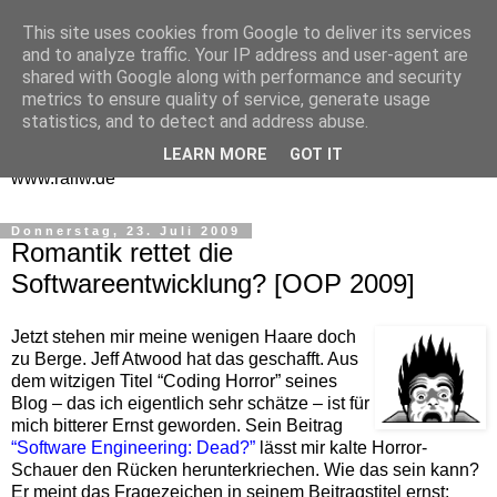
This site uses cookies from Google to deliver its services
One Man Think Tank
and to analyze traffic. Your IP address and user-agent are
shared with Google along with performance and security
Gedanken
metrics to ensure quality of service, generate usage
statistics, and to detect and address abuse.
Spontanes und Überlegtes aus meinem "Denkraum" -
LEARN MORE
GOT IT
www.ralfw.de
Donnerstag, 23. Juli 2009
Romantik rettet die
Softwareentwicklung? [OOP 2009]
Jetzt stehen mir meine wenigen Haare doch
zu Berge. Jeff Atwood hat das geschafft. Aus
dem witzigen Titel “Coding Horror” seines
Blog – das ich eigentlich sehr schätze – ist für
mich bitterer Ernst geworden. Sein Beitrag
“Software Engineering: Dead?”
lässt mir kalte Horror-
Schauer den Rücken herunterkriechen. Wie das sein kann?
Er meint das Fragezeichen in seinem Beitragstitel ernst: