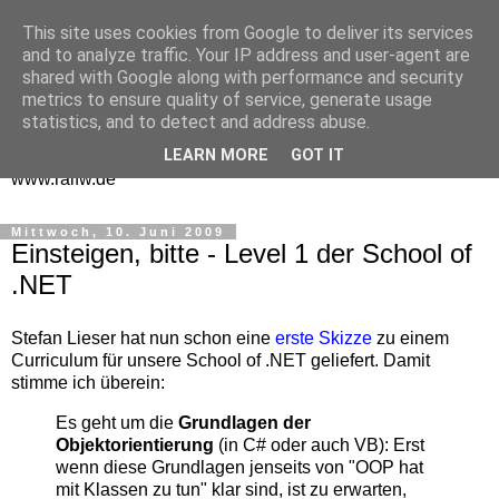
This site uses cookies from Google to deliver its services
One Man Think Tank
and to analyze traffic. Your IP address and user-agent are
shared with Google along with performance and security
Gedanken
metrics to ensure quality of service, generate usage
statistics, and to detect and address abuse.
Spontanes und Überlegtes aus meinem "Denkraum" -
LEARN MORE
GOT IT
www.ralfw.de
Mittwoch, 10. Juni 2009
Einsteigen, bitte - Level 1 der School of
.NET
Stefan Lieser hat nun schon eine
erste Skizze
zu einem
Curriculum für unsere School of .NET geliefert. Damit
stimme ich überein:
Es geht um die
Grundlagen der
Objektorientierung
(in C# oder auch VB): Erst
wenn diese Grundlagen jenseits von "OOP hat
mit Klassen zu tun" klar sind, ist zu erwarten,