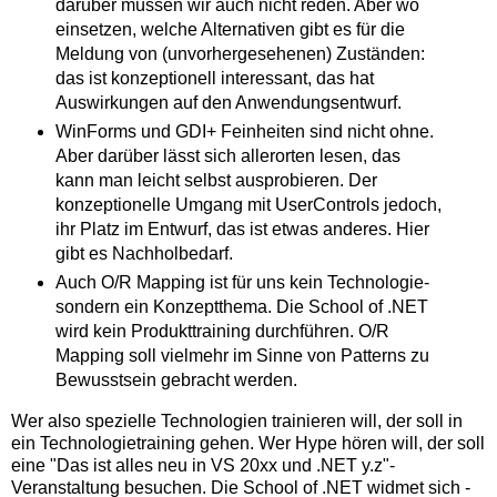
darüber müssen wir auch nicht reden. Aber wo
einsetzen, welche Alternativen gibt es für die
Meldung von (unvorhergesehenen) Zuständen:
das ist konzeptionell interessant, das hat
Auswirkungen auf den Anwendungsentwurf.
WinForms und GDI+ Feinheiten sind nicht ohne.
Aber darüber lässt sich allerorten lesen, das
kann man leicht selbst ausprobieren. Der
konzeptionelle Umgang mit UserControls jedoch,
ihr Platz im Entwurf, das ist etwas anderes. Hier
gibt es Nachholbedarf.
Auch O/R Mapping ist für uns kein Technologie-
sondern ein Konzeptthema. Die School of .NET
wird kein Produkttraining durchführen. O/R
Mapping soll vielmehr im Sinne von Patterns zu
Bewusstsein gebracht werden.
Wer also spezielle Technologien trainieren will, der soll in
ein Technologietraining gehen. Wer Hype hören will, der soll
eine "Das ist alles neu in VS 20xx und .NET y.z"-
Veranstaltung besuchen. Die School of .NET widmet sich -