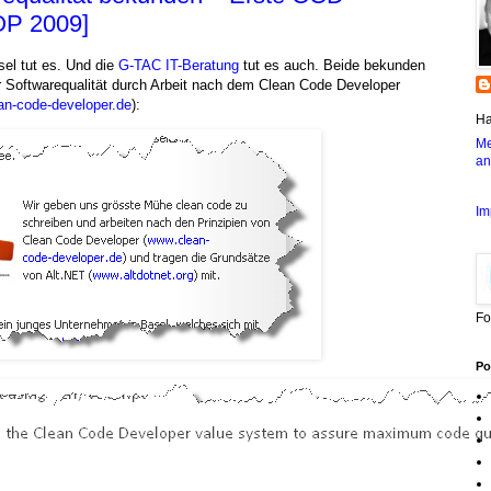
P 2009]
el tut es. Und die
G-TAC IT-Beratung
tut es auch. Beide bekunden
hr Softwarequalität durch Arbeit nach dem Clean Code Developer
an-code-developer.de
):
Ha
Me
an
Im
Fo
Po