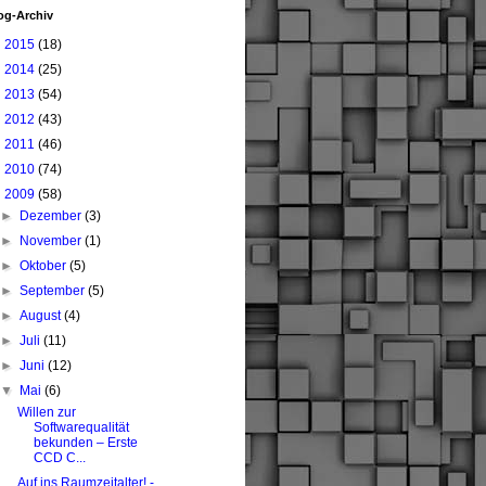
og-Archiv
►
2015
(18)
►
2014
(25)
►
2013
(54)
►
2012
(43)
►
2011
(46)
►
2010
(74)
▼
2009
(58)
►
Dezember
(3)
►
November
(1)
►
Oktober
(5)
►
September
(5)
►
August
(4)
►
Juli
(11)
►
Juni
(12)
▼
Mai
(6)
Willen zur
Softwarequalität
bekunden – Erste
CCD C...
Auf ins Raumzeitalter! -