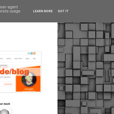
 user-agent
nerate usage
LEARN MORE
GOT IT
er mich