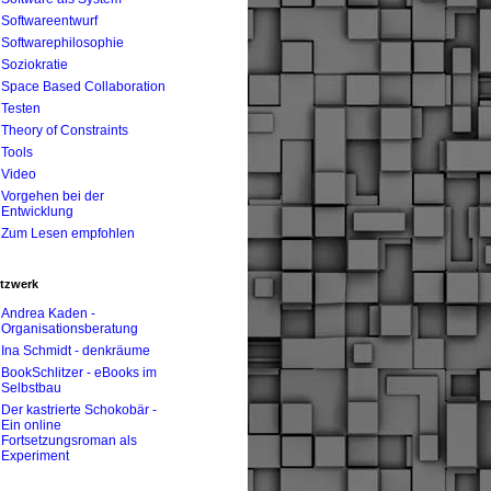
Softwareentwurf
Softwarephilosophie
Soziokratie
Space Based Collaboration
Testen
Theory of Constraints
Tools
Video
Vorgehen bei der
Entwicklung
Zum Lesen empfohlen
tzwerk
Andrea Kaden -
Organisationsberatung
Ina Schmidt - denkräume
BookSchlitzer - eBooks im
Selbstbau
Der kastrierte Schokobär -
Ein online
Fortsetzungsroman als
Experiment