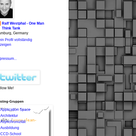
Ralf Westphal - One Man
Think Tank
mburg, Germany
in Profil vollständig
zeigen
pressum...
llow Me!
sting-Gruppen
Application Space
Architektur
Asynchronizität
Ausbildung
CCD-School