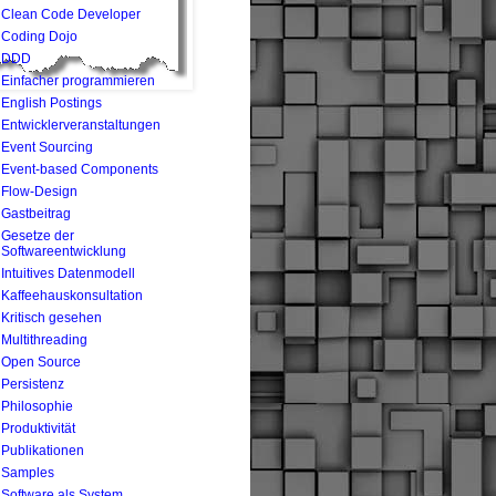
Clean Code Developer
Coding Dojo
DDD
Einfacher programmieren
English Postings
Entwicklerveranstaltungen
Event Sourcing
Event-based Components
Flow-Design
Gastbeitrag
Gesetze der
Softwareentwicklung
Intuitives Datenmodell
Kaffeehauskonsultation
Kritisch gesehen
Multithreading
Open Source
Persistenz
Philosophie
Produktivität
Publikationen
Samples
Software als System