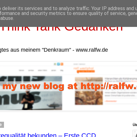
deliver its services and to analyze traffic. Your IP address and
formance and security metrics to ensure quality of service, ge
 abuse.
Think Tank Gedanken
gtes aus meinem "Denkraum" - www.ralfw.de
9
Üb
requalität bekunden – Erste CCD