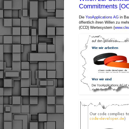
Commitments [OO
Die
YooApplications AG
in Bas
öffentlich ihren Willen zu me
(CCD) Wertesystem (
www.cle