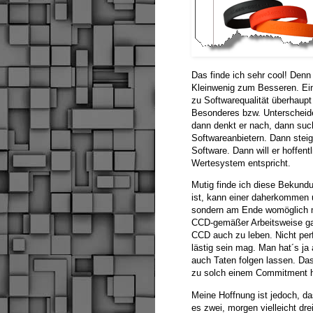
Das finde ich sehr cool! Denn
Kleinwenig zum Besseren. Ein
zu Softwarequalität überhaup
Besonderes bzw. Unterscheiden
dann denkt er nach, dann such
Softwareanbietern. Dann steig
Software. Dann will er hoffen
Wertesystem entspricht.
Mutig finde ich diese Bekundu
ist, kann einer daherkommen u
sondern am Ende womöglich me
CCD-gemäßer Arbeitsweise ga
CCD auch zu leben. Nicht per
lästig sein mag. Man hat´s j
auch Taten folgen lassen. Da
zu solch einem Commitment h
Meine Hoffnung ist jedoch, d
es zwei, morgen vielleicht dr