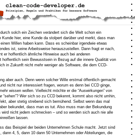
 durch solch ein Zeichen verändert sich die Welt schon ein
 Kunde hier, eine Kunde da stolpert darüber und merkt, dass man
t einen Willen haben kann. Dass es scheinbar irgendwie etwas
des ist, seine Arbeitsweise herauszustellen. Dann fragt er nach,
t er hoffentlich ähnliche Hinweise auch bei anderen
t hoffentlich sein Bewusstsein in Bezug auf die innere Qualität von
tlich in Zukunft nicht mehr weniger als Software, die dem CCD-
ng aber auch. Denn wenn solcher Wille erstmal öffentlich gemacht
nd nicht nur interessiert fragen, worum es denn bei CCD ginge,
hr wissen wollen. Vielleicht möchte er die “Auswirkungen” von
r “sehen”? Wer sich so zu CCD bekennt, kommt also nicht umhin,
fekt, aber stetig strebend sich bemühend. Selbst wenn das mal
a aber bekundet, dass man es tut. Also muss man der Bekundung
s wird nicht jedem schmecken – und so werden sich auch nie alle
inreißen lassen.
ass das Beispiel der beiden Unternehmen Schule macht. Jetzt sind
ei, dann 4, 5, dann 10 dann 50 Unternehmen oder Abteilungen, die