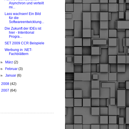
Asynchron und verteilt
mi...
Lass wachsen! Ein Bild
für die
Softwareentwicklung...
Die Zukunft der IDEs ist
hier - Intentional
Progra...
SET 2009 CCR Beispiele
Werbung in .NET-
Fachblättern
►
März
(2)
►
Februar
(3)
►
Januar
(6)
►
2008
(42)
►
2007
(64)