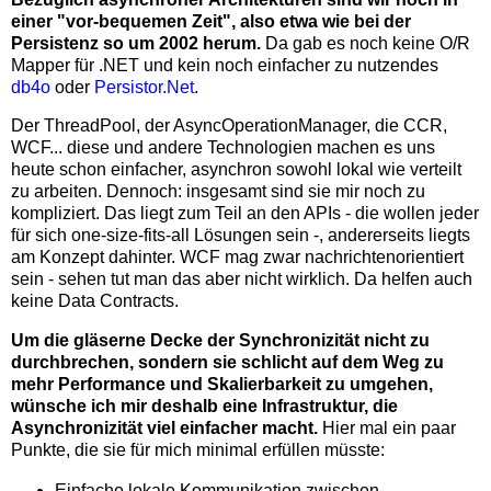
einer "vor-bequemen Zeit", also etwa wie bei der
Persistenz so um 2002 herum.
Da gab es noch keine O/R
Mapper für .NET und kein noch einfacher zu nutzendes
db4o
oder
Persistor.Net
.
Der ThreadPool, der AsyncOperationManager, die CCR,
WCF... diese und andere Technologien machen es uns
heute schon einfacher, asynchron sowohl lokal wie verteilt
zu arbeiten. Dennoch: insgesamt sind sie mir noch zu
kompliziert. Das liegt zum Teil an den APIs - die wollen jeder
für sich one-size-fits-all Lösungen sein -, andererseits liegts
am Konzept dahinter. WCF mag zwar nachrichtenorientiert
sein - sehen tut man das aber nicht wirklich. Da helfen auch
keine Data Contracts.
Um die gläserne Decke der Synchronizität nicht zu
durchbrechen, sondern sie schlicht auf dem Weg zu
mehr Performance und Skalierbarkeit zu umgehen,
wünsche ich mir deshalb eine Infrastruktur, die
Asynchronizität viel einfacher macht.
Hier mal ein paar
Punkte, die sie für mich minimal erfüllen müsste:
Einfache lokale Kommunikation zwischen