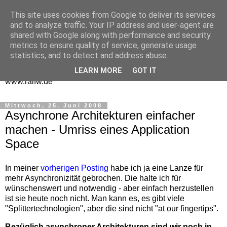
This site uses cookies from Google to deliver its services
One Man Think Tank
and to analyze traffic. Your IP address and user-agent are
shared with Google along with performance and security
Gedanken
metrics to ensure quality of service, generate usage
statistics, and to detect and address abuse.
Spontanes und Überlegtes aus meinem "Denkraum" -
LEARN MORE
GOT IT
www.ralfw.de
Mittwoch, 25. Juni 2008
Asynchrone Architekturen einfacher
machen - Umriss eines Application
Space
In meiner
vorherigen Posting
habe ich ja eine Lanze für
mehr Asynchronizität gebrochen. Die halte ich für
wünschenswert und notwendig - aber einfach herzustellen
ist sie heute noch nicht. Man kann es, es gibt viele
"Splittertechnologien", aber die sind nicht "at our fingertips".
Bezüglich asynchroner Architekturen sind wir noch in